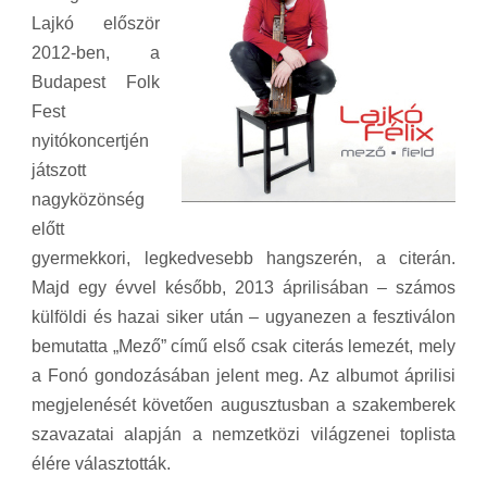
Lajkó először
2012-ben, a
Budapest Folk
Fest
nyitókoncertjén
játszott
nagyközönség
előtt
gyermekkori, legkedvesebb hangszerén, a citerán.
Majd egy évvel később, 2013 áprilisában – számos
külföldi és hazai siker után – ugyanezen a fesztiválon
bemutatta „Mező” című első csak citerás lemezét, mely
a Fonó gondozásában jelent meg. Az albumot áprilisi
megjelenését követően augusztusban a szakemberek
szavazatai alapján a nemzetközi világzenei toplista
élére választották.