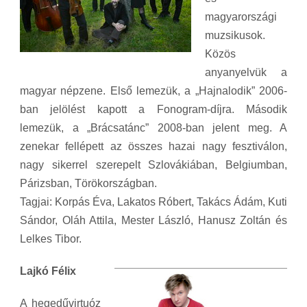
magyarországi
muzsikusok.
Közös
anyanyelvük a
magyar népzene. Első lemezük, a „Hajnalodik” 2006-
ban jelölést kapott a Fonogram-díjra. Második
lemezük, a „Brácsatánc” 2008-ban jelent meg. A
zenekar fellépett az összes hazai nagy fesztiválon,
nagy sikerrel szerepelt Szlovákiában, Belgiumban,
Párizsban, Törökországban.
Tagjai: Korpás Éva, Lakatos Róbert, Takács Ádám, Kuti
Sándor, Oláh Attila, Mester László, Hanusz Zoltán és
Lelkes Tibor.
Lajkó Félix
A hegedűvirtuóz