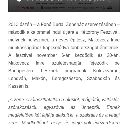
2013 őszén – a Fonó Budai Zeneház szervezésében –
második alkalommal indul útjára a Héttorony Fesztivál,
melynek helyszínei, a neves építész, Makovecz Imre
munkásságához kapcsolódva több országot érintenek.
A fesztivál november 6-án kezdődik és 20-án,
Makovecz Imre születésnapján fejeződik be
Budapesten. Lesznek programok Kolozsváron,
Lendván, Makón, Beregszászon, Szabadkán és
Kassán is.
„A zene elválaszthatatlan a rítustól, mágiától, vallástól,
szórakozástól, egyszóval az ünneptől. Ennek
megfelelően két fajtája alakult ki, a szakrális és a világi
zene. Mindkettőnek helye és ideje volt évezredeken