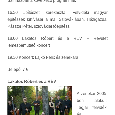
Színházban a következő programmal:
16.30 Építészeti kerekasztal: Felvidéki magyar
építészek kihívásai a mai Szlovákiában. Házigazda:
Pásztor Péter, szlovákiai főépítész
18.00 Lakatos Róbert és a RÉV – Révület
lemezbemutató koncert
19.30 Koncert: Lajkó Félix és zenekara
Belépő: 7 €
Lakatos Róbert és
a RÉV
A zenekar 2005-
ben alakult.
Tagjai felvidéki
és