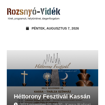
PÉNTEK, AUGUSZTUS 7, 2026
Héttorony Fesztivál Kassán
2013 november 10. 16:30 - Kassa (Košice)