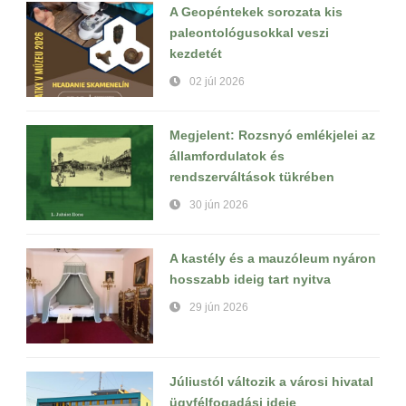
A Geopéntekek sorozata kis
paleontológusokkal veszi
kezdetét
02 júl 2026
Megjelent: Rozsnyó emlékjelei az
államfordulatok és
rendszerváltások tükrében
30 jún 2026
A kastély és a mauzóleum nyáron
hosszabb ideig tart nyitva
29 jún 2026
Júliustól változik a városi hivatal
ügyfélfogadási ideje