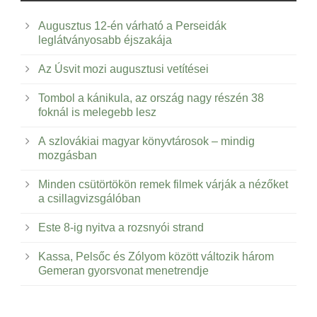
Augusztus 12-én várható a Perseidák
leglátványosabb éjszakája
Az Úsvit mozi augusztusi vetítései
Tombol a kánikula, az ország nagy részén 38
foknál is melegebb lesz
A szlovákiai magyar könyvtárosok – mindig
mozgásban
Minden csütörtökön remek filmek várják a nézőket
a csillagvizsgálóban
Este 8-ig nyitva a rozsnyói strand
Kassa, Pelsőc és Zólyom között változik három
Gemeran gyorsvonat menetrendje