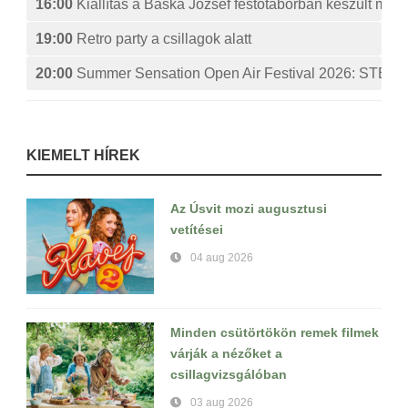
16:00
Kiállítás a Baska József festőtáborban készült műv
19:00
Retro party a csillagok alatt
20:00
Summer Sensation Open Air Festival 2026: ST
KIEMELT HÍREK
Az Úsvit mozi augusztusi
vetítései
04 aug 2026
Minden csütörtökön remek filmek
várják a nézőket a
csillagvizsgálóban
03 aug 2026