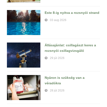
Este 8-ig nyitva a rozsnyói strand
03 aug 2026
Állásajánlat: csillagászt keres a
rozsnyói csillagvizsgáló
29 júl 2026
Nyáron is szükség van a
véradókra
28 júl 2026