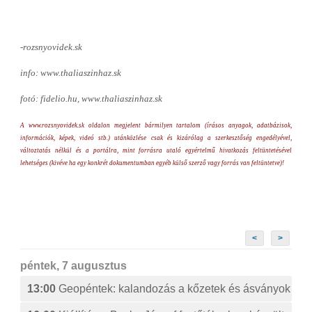
-rozsnyovidek.sk
info: www.thaliaszinhaz.sk
fotó: fidelio.hu, www.thaliaszinhaz.sk
A www.rozsnyovidek.sk oldalon megjelent bármilyen tartalom (írásos anyagok, adatbázisok,
információk, képek, videó stb.) utánközlése csak és kizárólag a szerkesztőség engedélyével,
változtatás nélkül és a portálra, mint forrásra utaló egyértelmű hivatkozás feltüntetésével
lehetséges (kivéve ha egy konkrét dokumentumban egyéb külső szerző vagy forrás van feltüntetve)!
<
>
péntek, 7 augusztus
13:00
Geopéntek: kalandozás a kőzetek és ásványok izg