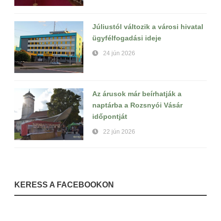
Júliustól változik a városi hivatal
ügyfélfogadási ideje
24 jún 2026
Az árusok már beírhatják a
naptárba a Rozsnyói Vásár
időpontját
22 jún 2026
KERESS A FACEBOOKON