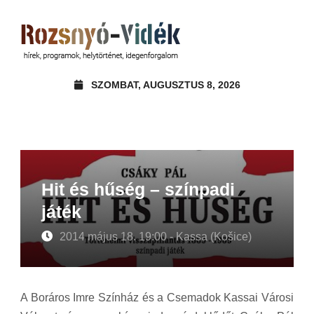
SZOMBAT, AUGUSZTUS 8, 2026
Hit és hűség – színpadi
játék
2014 május 18. 19:00 - Kassa (Košice)
A Boráros Imre Színház és a Csemadok Kassai Városi