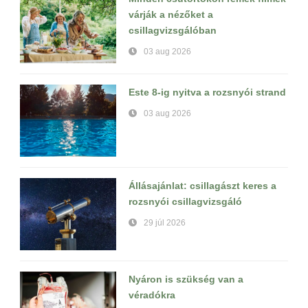
várják a nézőket a
csillagvizsgálóban
03 aug 2026
Este 8-ig nyitva a rozsnyói strand
03 aug 2026
Állásajánlat: csillagászt keres a
rozsnyói csillagvizsgáló
29 júl 2026
Nyáron is szükség van a
véradókra