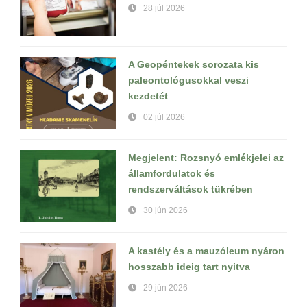
28 júl 2026
A Geopéntekek sorozata kis
paleontológusokkal veszi
kezdetét
02 júl 2026
Megjelent: Rozsnyó emlékjelei az
államfordulatok és
rendszerváltások tükrében
30 jún 2026
A kastély és a mauzóleum nyáron
hosszabb ideig tart nyitva
29 jún 2026