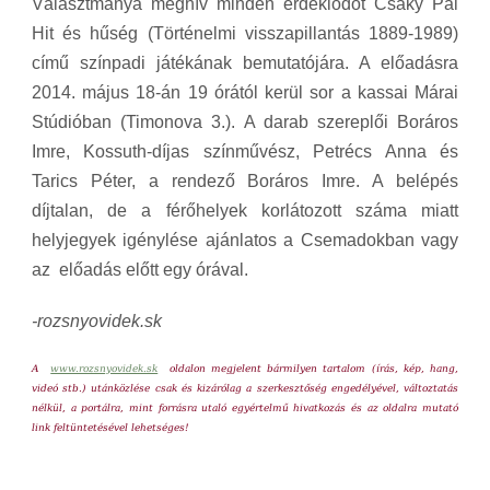
Választmánya meghív minden érdeklődőt Csáky Pál
Hit és hűség (Történelmi visszapillantás 1889-1989)
című színpadi játékának bemutatójára. A előadásra
2014. május 18-án 19 órától kerül sor a kassai Márai
Stúdióban (Timonova 3.). A darab szereplői Boráros
Imre, Kossuth-díjas színművész, Petrécs Anna és
Tarics Péter, a rendező Boráros Imre. A belépés
díjtalan, de a férőhelyek korlátozott száma miatt
helyjegyek igénylése ajánlatos a Csemadokban vagy
az előadás előtt egy órával.
-rozsnyovidek.sk
A
www.rozsnyovidek.sk
oldalon megjelent bármilyen tartalom (írás, kép, hang,
videó stb.) utánközlése csak és kizárólag a szerkesztőség engedélyével, változtatás
nélkül, a portálra, mint forrásra utaló egyértelmű hivatkozás és az oldalra mutató
link feltüntetésével lehetséges!