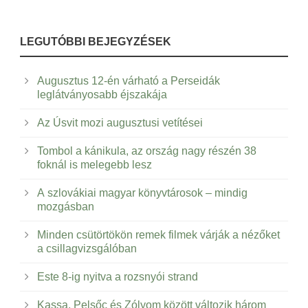
LEGUTÓBBI BEJEGYZÉSEK
Augusztus 12-én várható a Perseidák
leglátványosabb éjszakája
Az Úsvit mozi augusztusi vetítései
Tombol a kánikula, az ország nagy részén 38
foknál is melegebb lesz
A szlovákiai magyar könyvtárosok – mindig
mozgásban
Minden csütörtökön remek filmek várják a nézőket
a csillagvizsgálóban
Este 8-ig nyitva a rozsnyói strand
Kassa, Pelsőc és Zólyom között változik három