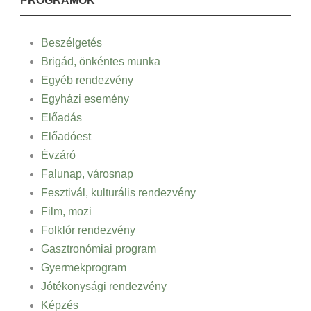
PROGRAMOK
Beszélgetés
Brigád, önkéntes munka
Egyéb rendezvény
Egyházi esemény
Előadás
Előadóest
Évzáró
Falunap, városnap
Fesztivál, kulturális rendezvény
Film, mozi
Folklór rendezvény
Gasztronómiai program
Gyermekprogram
Jótékonysági rendezvény
Képzés