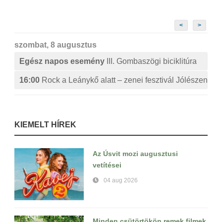
<
>
szombat, 8 augusztus
Egész napos esemény
III. Gombaszögi biciklitúra
16:00
Rock a Leánykő alatt – zenei fesztivál Jólészen
KIEMELT HÍREK
Az Úsvit mozi augusztusi
vetítései
04 aug 2026
Minden csütörtökön remek filmek