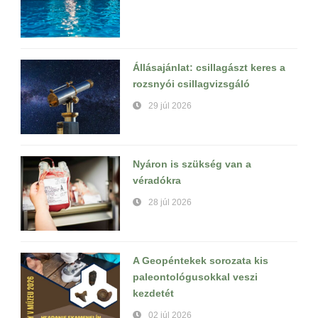
Állásajánlat: csillagászt keres a
rozsnyói csillagvizsgáló
29 júl 2026
Nyáron is szükség van a
véradókra
28 júl 2026
A Geopéntekek sorozata kis
paleontológusokkal veszi
kezdetét
02 júl 2026