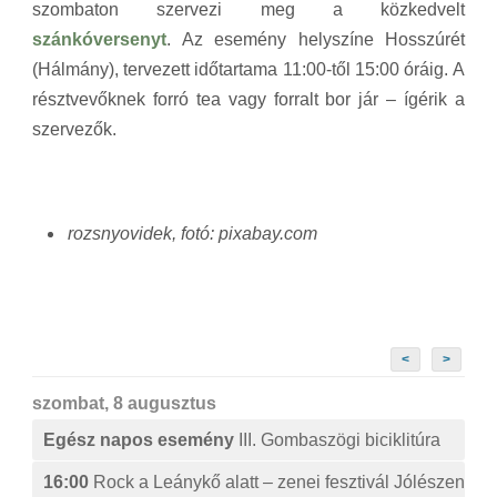
szombaton szervezi meg a közkedvelt
szánkóversenyt
. Az esemény helyszíne Hosszúrét
(Hálmány), tervezett időtartama 11:00-től 15:00 óráig. A
résztvevőknek forró tea vagy forralt bor jár – ígérik a
szervezők.
rozsnyovidek, fotó: pixabay.com
<
>
szombat, 8 augusztus
Egész napos esemény
III. Gombaszögi biciklitúra
16:00
Rock a Leánykő alatt – zenei fesztivál Jólészen