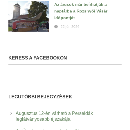
Az árusok már beírhatják a
naptárba a Rozsnyói Vásár
időpontját
22 jún 2026
KERESS A FACEBOOKON
LEGUTÓBBI BEJEGYZÉSEK
Augusztus 12-én várható a Perseidák
leglátványosabb éjszakája