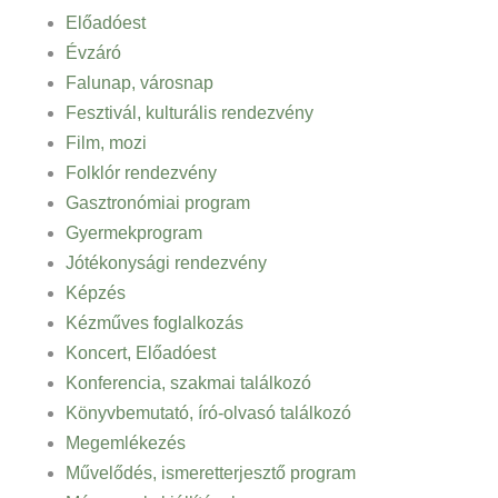
Előadóest
Évzáró
Falunap, városnap
Fesztivál, kulturális rendezvény
Film, mozi
Folklór rendezvény
Gasztronómiai program
Gyermekprogram
Jótékonysági rendezvény
Képzés
Kézműves foglalkozás
Koncert, Előadóest
Konferencia, szakmai találkozó
Könyvbemutató, író-olvasó találkozó
Megemlékezés
Művelődés, ismeretterjesztő program