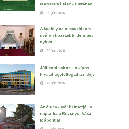
rendszerváltások tükrében
30 jún 2026
A kastély és a mauzóleum
nyáron hosszabb ideig tart
nyitva
29 jún 2026
Júliustól változik a városi
hivatal ügyfélfogadási ideje
24 jún 2026
Az árusok már beírhatják a
naptárba a Rozsnyói Vásár
időpontját