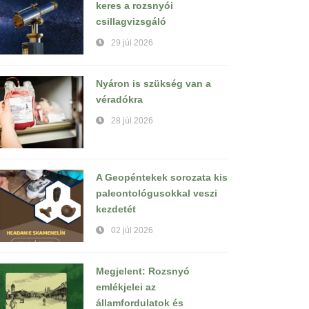
keres a rozsnyói
csillagvizsgáló
29 júl 2026
Nyáron is szükség van a
véradókra
28 júl 2026
A Geopéntekek sorozata kis
paleontológusokkal veszi
kezdetét
02 júl 2026
Megjelent: Rozsnyó
emlékjelei az
államfordulatok és