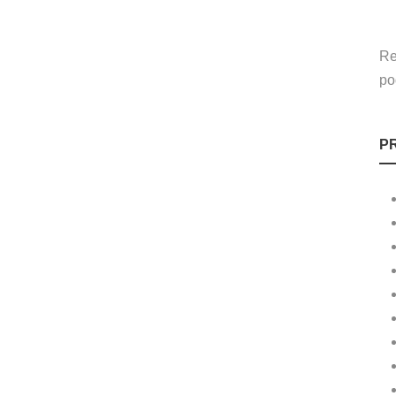
Re
po
P