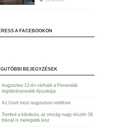
22 jún 2026
ERESS A FACEBOOKON
EGUTÓBBI BEJEGYZÉSEK
Augusztus 12-én várható a Perseidák
leglátványosabb éjszakája
Az Úsvit mozi augusztusi vetítései
Tombol a kánikula, az ország nagy részén 38
foknál is melegebb lesz