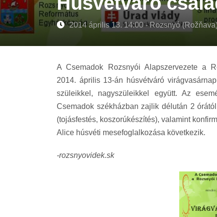
Húsvétváró csalá
2014 április 13. 14:00 - Rozsnyó (Rožňava
A Csemadok Rozsnyói Alapszervezete a R
2014. április 13-án húsvétváró virágvasárnap
szüleikkel, nagyszüleikkel együtt. Az es
Csemadok székházban zajlik délután 2 órátó
(tojásfestés, koszorúkészítés), valamint konfir
Alice húsvéti mesefoglalkozása következik.
-rozsnyovidek.sk