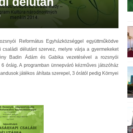
di délután
)
ozsnyói Református Egyházközséggel együttműködve
i családi délutánt szervez, melyre várja a gyermekeket
emény Badin Ádám és Gabika vezetésével a rozsnyói
l 6 óráig. A programban ünnepváró kézműves játszóház
mandusok játékos áhítata szerepel, 3 órától pedig Környei