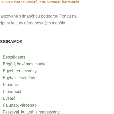
alizované s finančnou podporou Fondu na
dporu kultúry národnostných menšín
ROGRAMOK
Beszélgetés
Brigád, önkéntes munka
Egyéb rendezvény
Egyházi esemény
Előadás
Előadóest
Évzáró
Falunap, városnap
Fesztivál, kulturális rendezvény