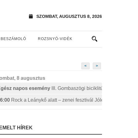
SZOMBAT, AUGUSZTUS 8, 2026
BESZÁMOLÓ
ROZSNYÓ-VIDÉK
<
>
ombat, 8 augusztus
Egész napos esemény
III. Gombaszögi biciklitúra
6:00
Rock a Leánykő alatt – zenei fesztivál Jólészen
IEMELT HÍREK