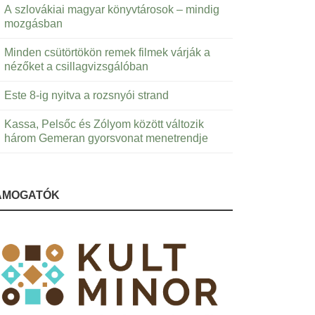
A szlovákiai magyar könyvtárosok – mindig
mozgásban
Minden csütörtökön remek filmek várják a
nézőket a csillagvizsgálóban
Este 8-ig nyitva a rozsnyói strand
Kassa, Pelsőc és Zólyom között változik
három Gemeran gyorsvonat menetrendje
ÁMOGATÓK