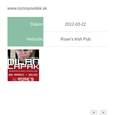
www.rozsnyovidek.sk
Dátum:
2012-03-22
Helyszín:
Rose’s Irish Pub
<
>