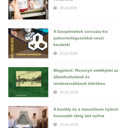
28 júl 2026
A Geopéntekek sorozata kis
paleontológusokkal veszi
kezdetét
02 júl 2026
Megjelent: Rozsnyó emlékjelei az
államfordulatok és
rendszerváltások tükrében
30 jún 2026
A kastély és a mauzóleum nyáron
hosszabb ideig tart nyitva
29 jún 2026