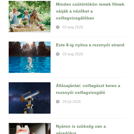
Minden csütörtökön remek filmek
várják a nézőket a
csillagvizsgálóban
03 aug 2026
Este 8-ig nyitva a rozsnyói strand
03 aug 2026
Állásajánlat: csillagászt keres a
rozsnyói csillagvizsgáló
29 júl 2026
Nyáron is szükség van a
véradókra