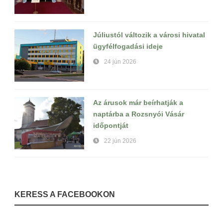
Júliustól változik a városi hivatal
ügyfélfogadási ideje
24 jún 2026
Az árusok már beírhatják a
naptárba a Rozsnyói Vásár
időpontját
22 jún 2026
KERESS A FACEBOOKON