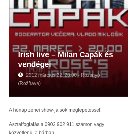
Irish live – Milan Capák és
vendégei
2012 március 22. 20:00 - Rozsnyó
(Rožňava)
A hónap zenei show-ja sok meglepetéssel!
Asztalfoglalás a 0902 902 911 számon vagy
közvetlenül a bárban.