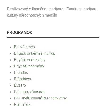
Realizované s finančnou podporou Fondu na podporu
kultúry národnostných menšín
PROGRAMOK
Beszélgetés
Brigád, önkéntes munka
Egyéb rendezvény
Egyházi esemény
Előadás
Előadóest
Évzáró
Falunap, városnap
Fesztivál, kulturális rendezvény
Film, mozi