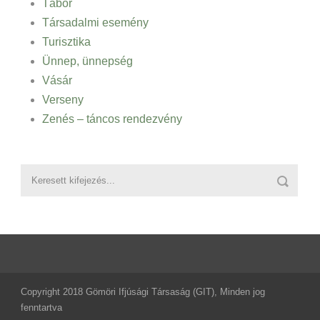
Tábor
Társadalmi esemény
Turisztika
Ünnep, ünnepség
Vásár
Verseny
Zenés – táncos rendezvény
Copyright 2018 Gömöri Ifjúsági Társaság (GIT), Minden jog
fenntartva