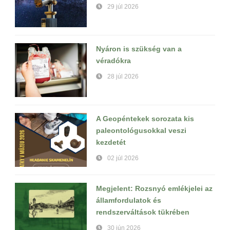
29 júl 2026
Nyáron is szükség van a
véradókra
28 júl 2026
A Geopéntekek sorozata kis
paleontológusokkal veszi
kezdetét
02 júl 2026
Megjelent: Rozsnyó emlékjelei az
államfordulatok és
rendszerváltások tükrében
30 jún 2026