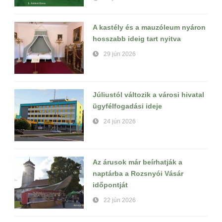
A kastély és a mauzóleum nyáron
hosszabb ideig tart nyitva
29 jún 2026
Júliustól változik a városi hivatal
ügyfélfogadási ideje
24 jún 2026
Az árusok már beírhatják a
naptárba a Rozsnyói Vásár
időpontját
22 jún 2026