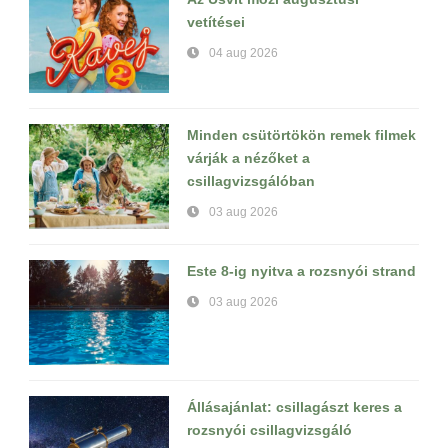
vetítései
04 aug 2026
Minden csütörtökön remek filmek
várják a nézőket a
csillagvizsgálóban
03 aug 2026
Este 8-ig nyitva a rozsnyói strand
03 aug 2026
Állásajánlat: csillagászt keres a
rozsnyói csillagvizsgáló