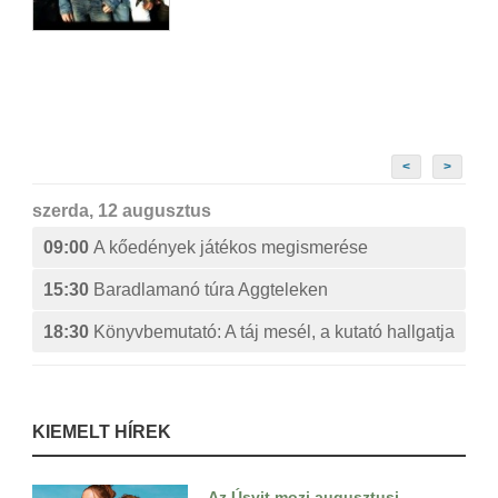
<
>
szerda, 12 augusztus
09:00
A kőedények játékos megismerése
15:30
Baradlamanó túra Aggteleken
18:30
Könyvbemutató: A táj mesél, a kutató hallgatja
KIEMELT HÍREK
Az Úsvit mozi augusztusi