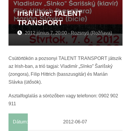
Irish Live: TALENT
TRANSPORT
2012 június 7. 20:00 - Rozsnyó (Rožňava)
Csütörtökön a pozsonyi TALENT TRANSPORT játszik
az Irish-ban, a trió tagjai: Vladimír „Slnko” Šarišský
(zongora), Filip Hittrich (basszusgitár) és Marián
Slávka (ütősök).
Asztalfoglalás a sörözőben vagy telefonon: 0902 902
911
Dátum:
2012-06-07