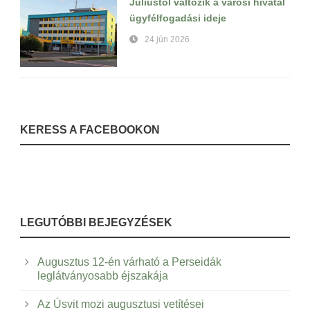
Júliustól változik a városi hivatal
ügyfélfogadási ideje
24 jún 2026
KERESS A FACEBOOKON
LEGUTÓBBI BEJEGYZÉSEK
Augusztus 12-én várható a Perseidák
leglátványosabb éjszakája
Az Úsvit mozi augusztusi vetítései