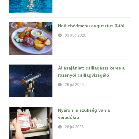
Heti ebédmenü augusztus 3-tól
03 aug 2026
Állásajánlat: csillagászt keres a
rozsnyói csillagvizsgáló
29 júl 2026
Nyáron is szükség van a
véradókra
28 júl 2026