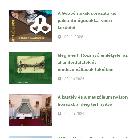
A Geopéntekek sorozata kis
paleontológusokkal veszi
kezdetét
02 júl 2026
Megjelent: Rozsnyó emlékjelei az
államfordulatok és
rendszerváltások tükrében
30 jún 2026
A kastély és a mauzóleum nyáron
hosszabb ideig tart nyitva
29 jún 2026