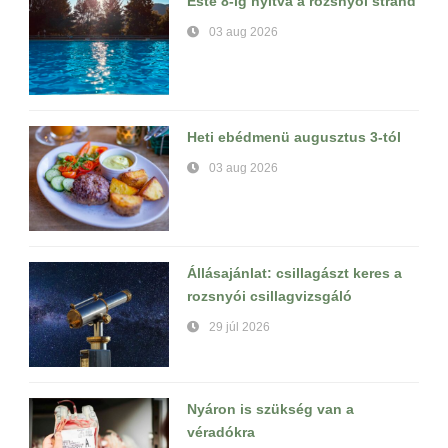
Este 8-ig nyitva a rozsnyói strand
03 aug 2026
Heti ebédmenü augusztus 3-tól
03 aug 2026
Állásajánlat: csillagászt keres a
rozsnyói csillagvizsgáló
29 júl 2026
Nyáron is szükség van a
véradókra