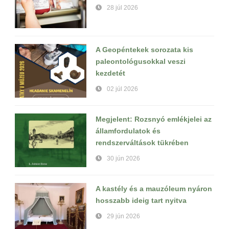
28 júl 2026
A Geopéntekek sorozata kis
paleontológusokkal veszi
kezdetét
02 júl 2026
Megjelent: Rozsnyó emlékjelei az
államfordulatok és
rendszerváltások tükrében
30 jún 2026
A kastély és a mauzóleum nyáron
hosszabb ideig tart nyitva
29 jún 2026