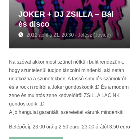
JOKER + DJ ZSILLA – Bál
és disco
2012 április 21. 20:30 - Jólész (Jovice)
Na szóval akkor most szünet nélküli bulit rendezünk,
hogy szüntelenül tudjon táncolni mindenki, aki netán
unatkozna a szünetekben. A lassú simulós számokról
és a rock n rollról a Joker gondoskodik.:D És a modern
zene és mulatós zene kedvelőiről ZSILLA LACINK
gondoskodik..:D
A jó hangulat garantált, szeretettel várunk mindenkit!
Belépődíj: 23.00 óráig 2,50 euro, 23.00 órától 3,50 euro