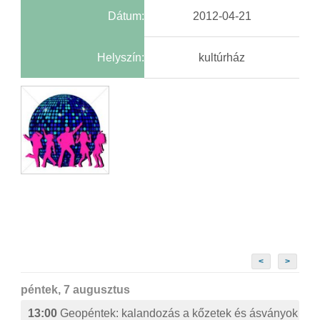
Dátum:
2012-04-21
Helyszín:
kultúrház
<
>
péntek, 7 augusztus
13:00
Geopéntek: kalandozás a kőzetek és ásványok izg