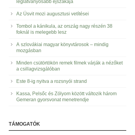
leglátványosabb éjszakája
Az Úsvit mozi augusztusi vetítései
Tombol a kánikula, az ország nagy részén 38
foknál is melegebb lesz
A szlovákiai magyar könyvtárosok – mindig
mozgásban
Minden csütörtökön remek filmek várják a nézőket
a csillagvizsgálóban
Este 8-ig nyitva a rozsnyói strand
Kassa, Pelsőc és Zólyom között változik három
Gemeran gyorsvonat menetrendje
TÁMOGATÓK