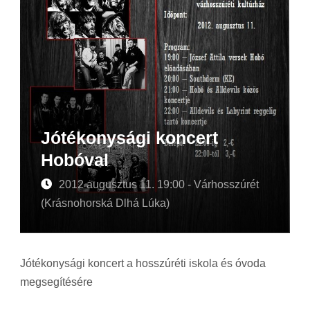
Jótékonysági koncert
Hobóval
2012 augusztus 11. 19:00 - Várhosszúrét
(Krásnohorská Dlhá Lúka)
Jótékonysági koncert a hosszúréti iskola és óvoda
megsegítésére