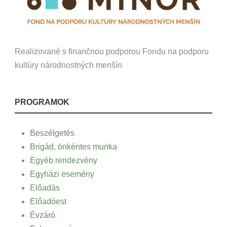
Realizované s finančnou podporou Fondu na podporu
kultúry národnostných menšín
PROGRAMOK
Beszélgetés
Brigád, önkéntes munka
Egyéb rendezvény
Egyházi esemény
Előadás
Előadóest
Évzáró