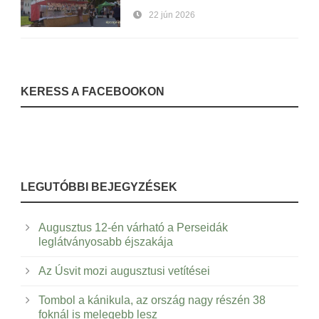
22 jún 2026
KERESS A FACEBOOKON
LEGUTÓBBI BEJEGYZÉSEK
Augusztus 12-én várható a Perseidák
leglátványosabb éjszakája
Az Úsvit mozi augusztusi vetítései
Tombol a kánikula, az ország nagy részén 38
foknál is melegebb lesz