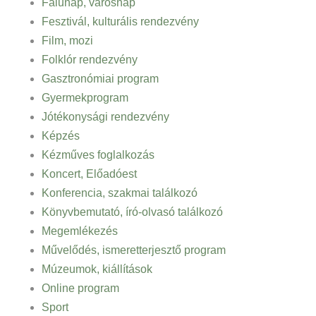
Falunap, városnap
Fesztivál, kulturális rendezvény
Film, mozi
Folklór rendezvény
Gasztronómiai program
Gyermekprogram
Jótékonysági rendezvény
Képzés
Kézműves foglalkozás
Koncert, Előadóest
Konferencia, szakmai találkozó
Könyvbemutató, író-olvasó találkozó
Megemlékezés
Művelődés, ismeretterjesztő program
Múzeumok, kiállítások
Online program
Sport