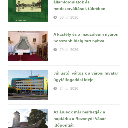
államfordulatok és
rendszerváltások tükrében
30 jún 2026
A kastély és a mauzóleum nyáron
hosszabb ideig tart nyitva
29 jún 2026
Júliustól változik a városi hivatal
ügyfélfogadási ideje
24 jún 2026
Az árusok már beírhatják a
naptárba a Rozsnyói Vásár
időpontját