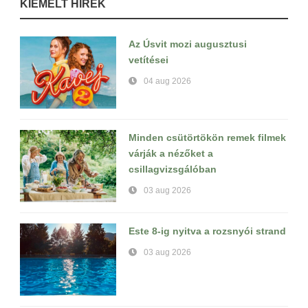
KIEMELT HÍREK
Az Úsvit mozi augusztusi
vetítései
04 aug 2026
Minden csütörtökön remek filmek
várják a nézőket a
csillagvizsgálóban
03 aug 2026
Este 8-ig nyitva a rozsnyói strand
03 aug 2026