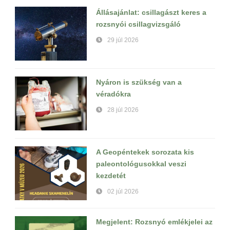
Állásajánlat: csillagászt keres a
rozsnyói csillagvizsgáló
29 júl 2026
Nyáron is szükség van a
véradókra
28 júl 2026
A Geopéntekek sorozata kis
paleontológusokkal veszi
kezdetét
02 júl 2026
Megjelent: Rozsnyó emlékjelei az