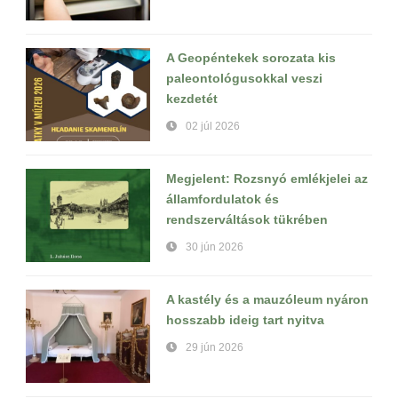
A Geopéntekek sorozata kis
paleontológusokkal veszi
kezdetét
02 júl 2026
Megjelent: Rozsnyó emlékjelei az
államfordulatok és
rendszerváltások tükrében
30 jún 2026
A kastély és a mauzóleum nyáron
hosszabb ideig tart nyitva
29 jún 2026