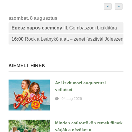
<
>
szombat, 8 augusztus
Egész napos esemény
III. Gombaszögi biciklitúra
16:00
Rock a Leánykő alatt – zenei fesztivál Jólészen
KIEMELT HÍREK
Az Úsvit mozi augusztusi
vetítései
04 aug 2026
Minden csütörtökön remek filmek
várják a nézőket a