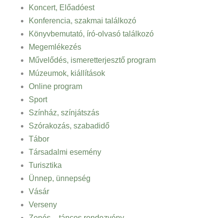
Koncert, Előadóest
Konferencia, szakmai találkozó
Könyvbemutató, író-olvasó találkozó
Megemlékezés
Művelődés, ismeretterjesztő program
Múzeumok, kiállítások
Online program
Sport
Színház, színjátszás
Szórakozás, szabadidő
Tábor
Társadalmi esemény
Turisztika
Ünnep, ünnepség
Vásár
Verseny
Zenés – táncos rendezvény