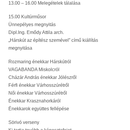
13.00 – 16.00 Melegételek tálalása
15.00 Kultúrműsor
Ünnepélyes megnyitás
Dipl.Ing. Emődy Attila arch.
„Hárskút az építész szemével” című kiállítás
megnyitása
Rozmaring énekkar Hárskútról
VAGABANDA Miskolcról
Cházár András énekkar Jólészről
Férfi énekkar Várhosszúrétről
Női énekkar Várhosszúrétről
Énekkar Krasznahorkáról
Énekkarok együttes fellépése
Sörivó verseny