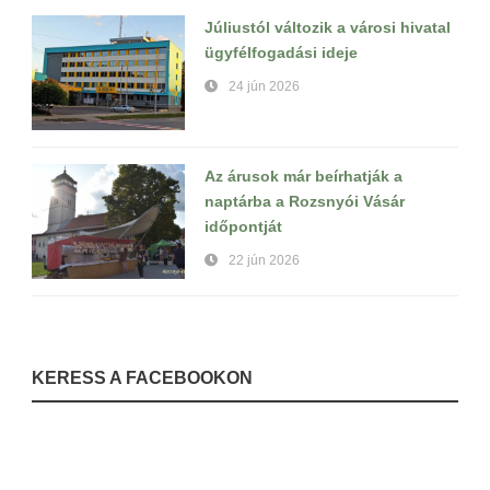
Júliustól változik a városi hivatal
ügyfélfogadási ideje
24 jún 2026
Az árusok már beírhatják a
naptárba a Rozsnyói Vásár
időpontját
22 jún 2026
KERESS A FACEBOOKON