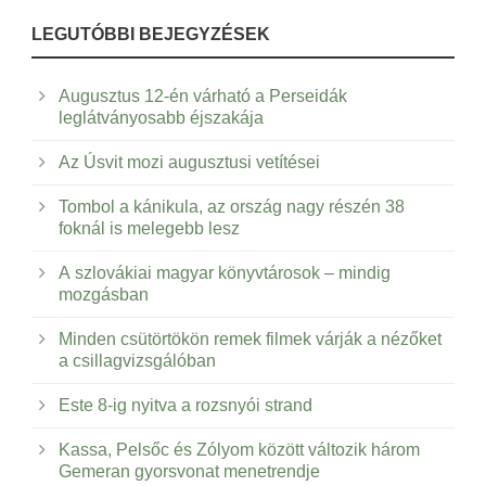
LEGUTÓBBI BEJEGYZÉSEK
Augusztus 12-én várható a Perseidák
leglátványosabb éjszakája
Az Úsvit mozi augusztusi vetítései
Tombol a kánikula, az ország nagy részén 38
foknál is melegebb lesz
A szlovákiai magyar könyvtárosok – mindig
mozgásban
Minden csütörtökön remek filmek várják a nézőket
a csillagvizsgálóban
Este 8-ig nyitva a rozsnyói strand
Kassa, Pelsőc és Zólyom között változik három
Gemeran gyorsvonat menetrendje