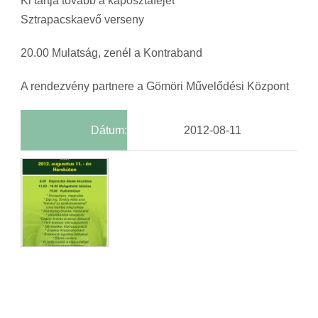
Ki tartja tovább a káposztafejet
Sztrapacskaevő verseny
20.00 Mulatság, zenél a Kontraband
A rendezvény partnere a Gömöri Művelődési Központ
Dátum:
2012-08-11