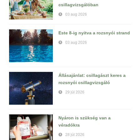
csillagvizsgálóban
03 aug 2026
Este 8-ig nyitva a rozsnyói strand
03 aug 2026
Állásajánlat: csillagászt keres a
rozsnyói csillagvizsgáló
29 júl 2026
Nyáron is szükség van a
véradókra
28 júl 2026