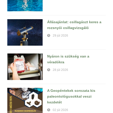
Állásajánlat: csillagászt keres a
rozsnyói csillagvizsgáló
29 júl 2026
Nyáron is szükség van a
véradókra
28 júl 2026
A Geopéntekek sorozata kis
paleontológusokkal veszi
kezdetét
02 júl 2026