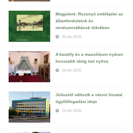
Megjelent: Rozsnyó emlékjelei az
államfordulatok és
rendszerváltások tükrében
30 jún 2026
A kastély és a mauzóleum nyáron
hosszabb ideig tart nyitva
29 jún 2026
Júliustól változik a városi hivatal
ügyfélfogadási ideje
24 jún 2026