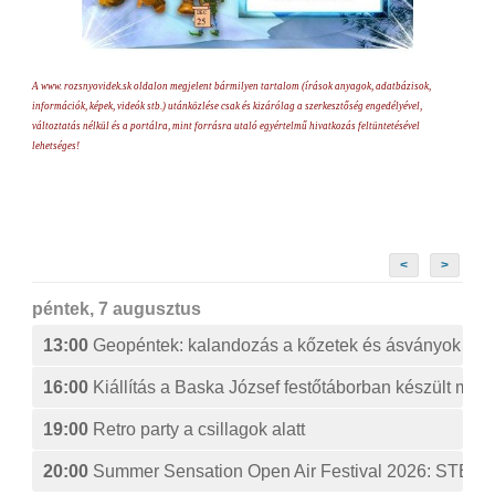
A www. rozsnyovidek.sk oldalon megjelent bármilyen tartalom (írások anyagok, adatbázisok,
információk, képek, videók stb.) utánközlése csak és kizárólag a szerkesztőség engedélyével,
változtatás nélkül és a portálra, mint forrásra utaló egyértelmű hivatkozás feltüntetésével
lehetséges!
<
>
péntek, 7 augusztus
13:00
Geopéntek: kalandozás a kőzetek és ásványok izg
16:00
Kiállítás a Baska József festőtáborban készült műv
19:00
Retro party a csillagok alatt
20:00
Summer Sensation Open Air Festival 2026: ST