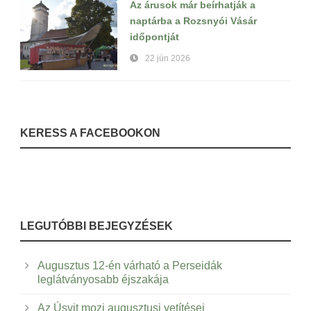
Az árusok már beírhatják a
naptárba a Rozsnyói Vásár
időpontját
22 jún 2026
KERESS A FACEBOOKON
LEGUTÓBBI BEJEGYZÉSEK
Augusztus 12-én várható a Perseidák
leglátványosabb éjszakája
Az Úsvit mozi augusztusi vetítései