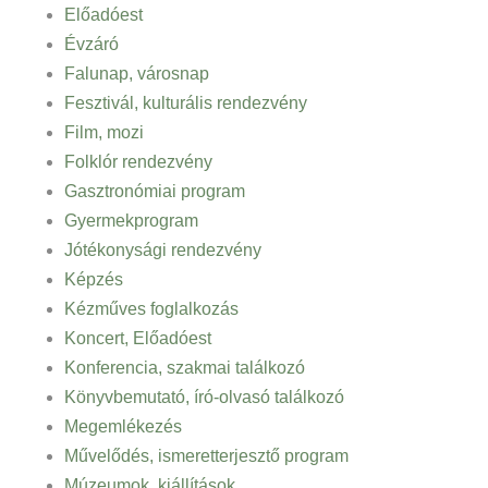
Előadóest
Évzáró
Falunap, városnap
Fesztivál, kulturális rendezvény
Film, mozi
Folklór rendezvény
Gasztronómiai program
Gyermekprogram
Jótékonysági rendezvény
Képzés
Kézműves foglalkozás
Koncert, Előadóest
Konferencia, szakmai találkozó
Könyvbemutató, író-olvasó találkozó
Megemlékezés
Művelődés, ismeretterjesztő program
Múzeumok, kiállítások