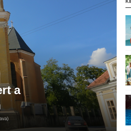
K
rt a
n
ava)