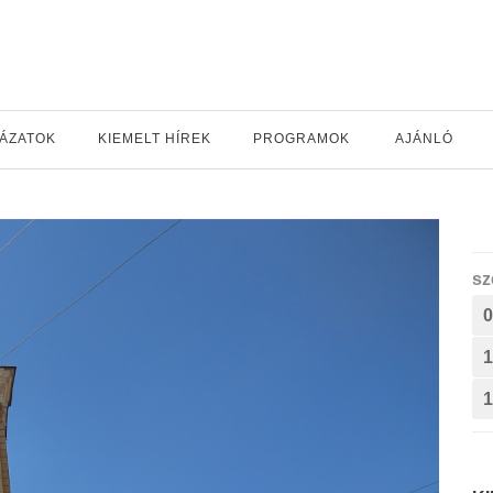
YÁZATOK
KIEMELT HÍREK
PROGRAMOK
AJÁNLÓ
sz
0
1
1