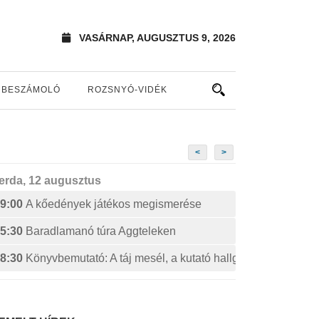
VASÁRNAP, AUGUSZTUS 9, 2026
BESZÁMOLÓ
ROZSNYÓ-VIDÉK
<
>
erda, 12 augusztus
9:00
A kőedények játékos megismerése
5:30
Baradlamanó túra Aggteleken
8:30
Könyvbemutató: A táj mesél, a kutató hallgatja