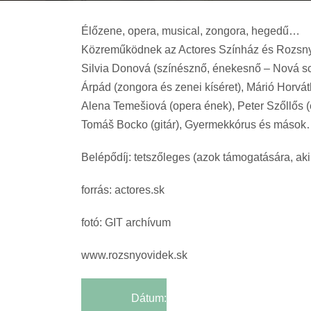
Élőzene, opera, musical, zongora, hegedű…
Közreműködnek az Actores Színház és Rozsny
Silvia Donová (színésznő, énekesnő – Nová s
Árpád (zongora és zenei kíséret), Márió Horváth
Alena Temešiová (opera ének), Peter Szőllős (
Tomáš Bocko (gitár), Gyermekkórus és máso
Belépődíj: tetszőleges (azok támogatására, ak
forrás: actores.sk
fotó: GIT archívum
www.rozsnyovidek.sk
Dátum: