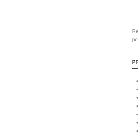
Re
po
P