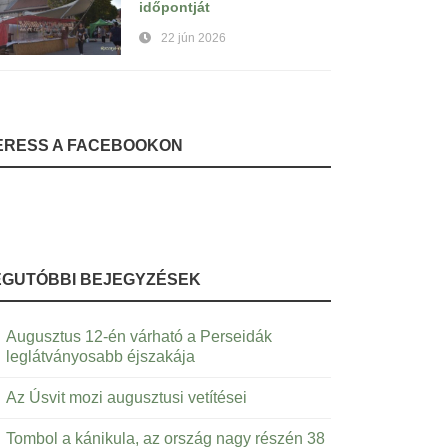
időpontját
22 jún 2026
ERESS A FACEBOOKON
EGUTÓBBI BEJEGYZÉSEK
Augusztus 12-én várható a Perseidák
leglátványosabb éjszakája
Az Úsvit mozi augusztusi vetítései
Tombol a kánikula, az ország nagy részén 38