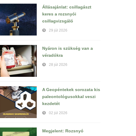
Állásajánlat: csillagászt
keres a rozsnyói
csillagvizsgáló
29 júl 2026
Nyáron is szükség van a
véradókra
28 júl 2026
A Geopéntekek sorozata kis
paleontológusokkal veszi
kezdetét
02 júl 2026
Megjelent: Rozsnyó