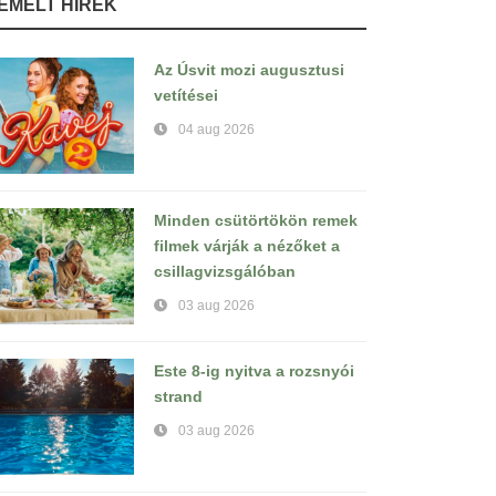
IEMELT HÍREK
Az Úsvit mozi augusztusi
vetítései
04 aug 2026
Minden csütörtökön remek
filmek várják a nézőket a
csillagvizsgálóban
03 aug 2026
Este 8-ig nyitva a rozsnyói
strand
03 aug 2026