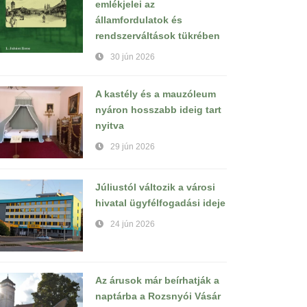
emlékjelei az
államfordulatok és
rendszerváltások tükrében
30 jún 2026
A kastély és a mauzóleum
nyáron hosszabb ideig tart
nyitva
29 jún 2026
Júliustól változik a városi
hivatal ügyfélfogadási ideje
24 jún 2026
Az árusok már beírhatják a
naptárba a Rozsnyói Vásár