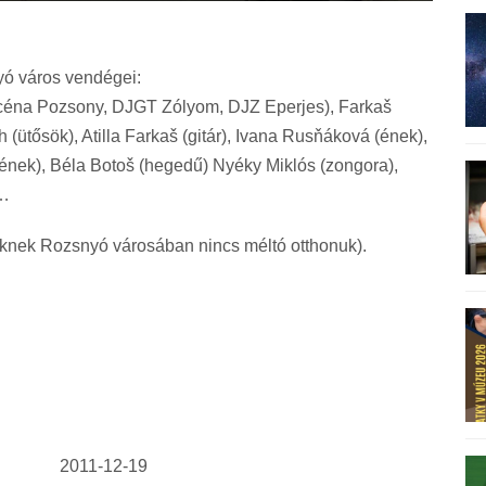
ó város vendégei:
céna Pozsony, DJGT Zólyom, DJZ Eperjes), Farkaš
 (ütősök), Atilla Farkaš (gitár), Ivana Rusňáková (ének),
ének), Béla Botoš (hegedű) Nyéky Miklós (zongora),
k…
iknek Rozsnyó városában nincs méltó otthonuk).
2011-12-19