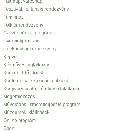
Falunap, városnap
Fesztivál, kulturális rendezvény
Film, mozi
Folklór rendezvény
Gasztronómiai program
Gyermekprogram
Jótékonysági rendezvény
Képzés
Kézműves foglalkozás
Koncert, Előadóest
Konferencia, szakmai találkozó
Könyvbemutató, író-olvasó találkozó
Megemlékezés
Művelődés, ismeretterjesztő program
Múzeumok, kiállítások
Online program
Sport