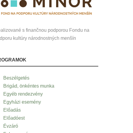
alizované s finančnou podporou Fondu na
dporu kultúry národnostných menšín
ROGRAMOK
Beszélgetés
Brigád, önkéntes munka
Egyéb rendezvény
Egyházi esemény
Előadás
Előadóest
Évzáró