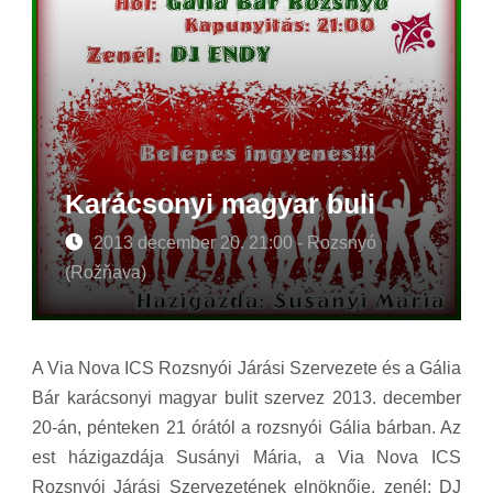
Karácsonyi magyar buli
2013 december 20. 21:00 - Rozsnyó
(Rožňava)
A Via Nova ICS Rozsnyói Járási Szervezete és a Gália
Bár karácsonyi magyar bulit szervez 2013. december
20-án, pénteken 21 órától a rozsnyói Gália bárban. Az
est házigazdája Susányi Mária, a Via Nova ICS
Rozsnyói Járási Szervezetének elnöknője, zenél: DJ