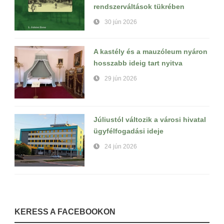
rendszerváltások tükrében
30 jún 2026
A kastély és a mauzóleum nyáron
hosszabb ideig tart nyitva
29 jún 2026
Júliustól változik a városi hivatal
ügyfélfogadási ideje
24 jún 2026
KERESS A FACEBOOKON