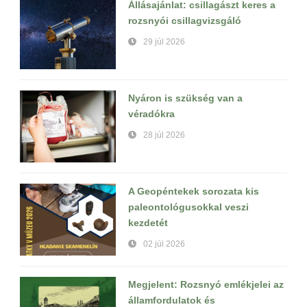
Állásajánlat: csillagászt keres a
rozsnyói csillagvizsgáló
29 júl 2026
Nyáron is szükség van a
véradókra
28 júl 2026
A Geopéntekek sorozata kis
paleontológusokkal veszi
kezdetét
02 júl 2026
Megjelent: Rozsnyó emlékjelei az
államfordulatok és