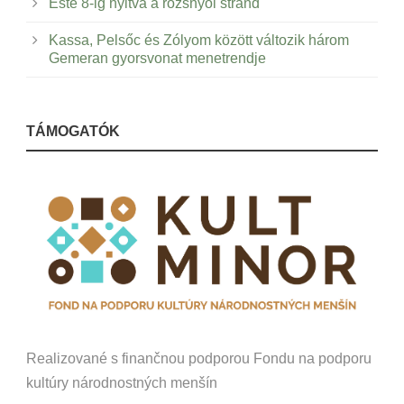
Este 8-ig nyitva a rozsnyói strand
Kassa, Pelsőc és Zólyom között változik három
Gemeran gyorsvonat menetrendje
TÁMOGATÓK
Realizované s finančnou podporou Fondu na podporu
kultúry národnostných menšín