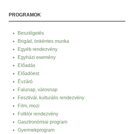
PROGRAMOK
Beszélgetés
Brigád, önkéntes munka
Egyéb rendezvény
Egyházi esemény
Előadás
Előadóest
Évzáró
Falunap, városnap
Fesztivál, kulturális rendezvény
Film, mozi
Folklór rendezvény
Gasztronómiai program
Gyermekprogram