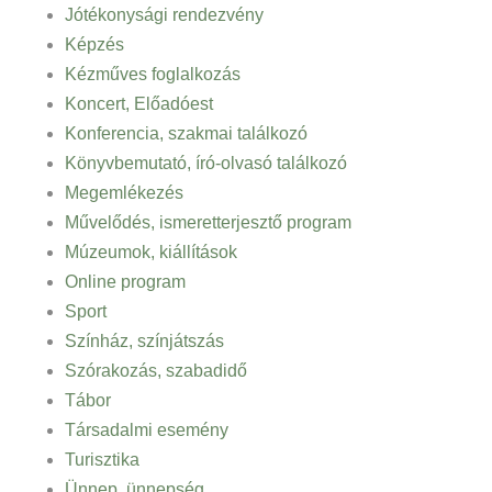
Jótékonysági rendezvény
Képzés
Kézműves foglalkozás
Koncert, Előadóest
Konferencia, szakmai találkozó
Könyvbemutató, író-olvasó találkozó
Megemlékezés
Művelődés, ismeretterjesztő program
Múzeumok, kiállítások
Online program
Sport
Színház, színjátszás
Szórakozás, szabadidő
Tábor
Társadalmi esemény
Turisztika
Ünnep, ünnepség