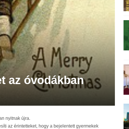
et az óvodákban
n nyitnak újra.
íti az érintetteket, hogy a bejelentett gyermekek