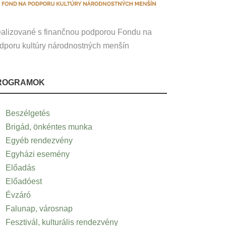
alizované s finančnou podporou Fondu na
dporu kultúry národnostných menšín
ROGRAMOK
Beszélgetés
Brigád, önkéntes munka
Egyéb rendezvény
Egyházi esemény
Előadás
Előadóest
Évzáró
Falunap, városnap
Fesztivál, kulturális rendezvény