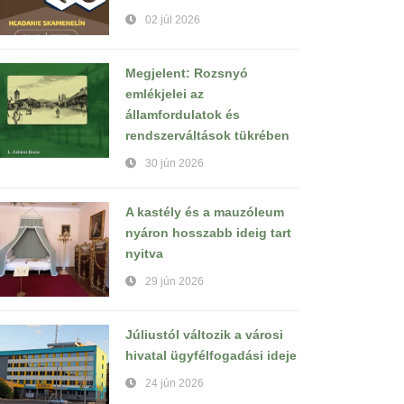
02 júl 2026
Megjelent: Rozsnyó
emlékjelei az
államfordulatok és
rendszerváltások tükrében
30 jún 2026
A kastély és a mauzóleum
nyáron hosszabb ideig tart
nyitva
29 jún 2026
Júliustól változik a városi
hivatal ügyfélfogadási ideje
24 jún 2026