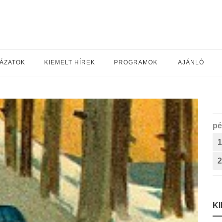
YÁZATOK
KIEMELT HÍREK
PROGRAMOK
AJÁNLÓ
pé
1
2
K