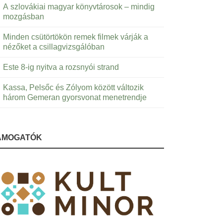
A szlovákiai magyar könyvtárosok – mindig
mozgásban
Minden csütörtökön remek filmek várják a
nézőket a csillagvizsgálóban
Este 8-ig nyitva a rozsnyói strand
Kassa, Pelsőc és Zólyom között változik
három Gemeran gyorsvonat menetrendje
ÁMOGATÓK