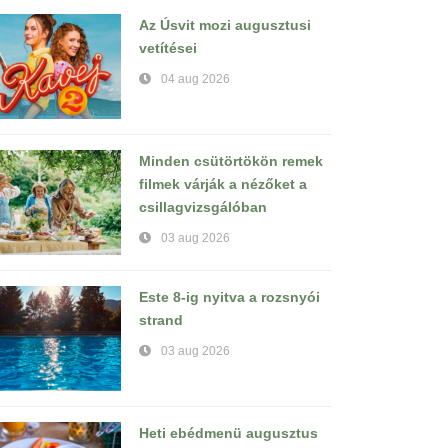
Az Úsvit mozi augusztusi
vetítései
04 aug 2026
Minden csütörtökön remek
filmek várják a nézőket a
csillagvizsgálóban
03 aug 2026
Este 8-ig nyitva a rozsnyói
strand
03 aug 2026
Heti ebédmenü augusztus