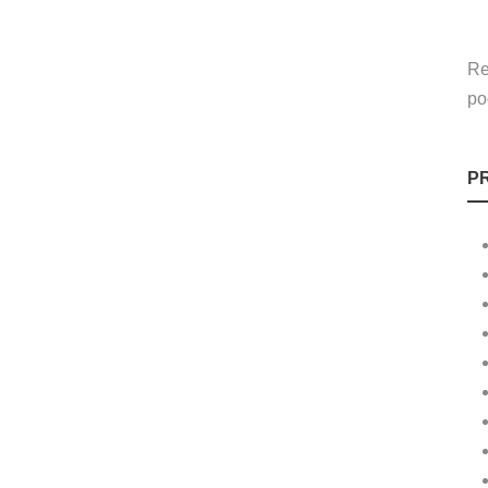
Re
po
P