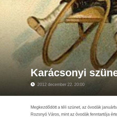
Karácsonyi szün
2012 december 22. 20:00
Megkezdődött a téli szünet, az óvodák januárba
Rozsnyó Város, mint az óvodák fenntartója értes