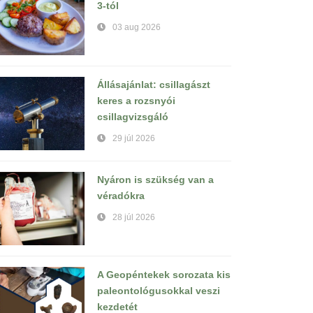
3-tól
03 aug 2026
Állásajánlat: csillagászt
keres a rozsnyói
csillagvizsgáló
29 júl 2026
Nyáron is szükség van a
véradókra
28 júl 2026
A Geopéntekek sorozata kis
paleontológusokkal veszi
kezdetét