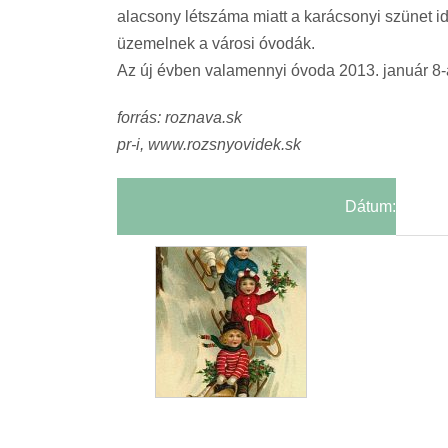
alacsony létszáma miatt a karácsonyi szünet i
üzemelnek a városi óvodák.
Az új évben valamennyi óvoda 2013. január 8
forrás: roznava.sk
pr-i, www.rozsnyovidek.sk
Dátum: