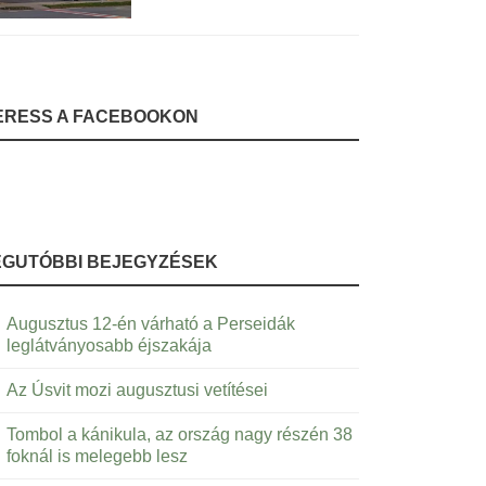
ERESS A FACEBOOKON
EGUTÓBBI BEJEGYZÉSEK
Augusztus 12-én várható a Perseidák
leglátványosabb éjszakája
Az Úsvit mozi augusztusi vetítései
Tombol a kánikula, az ország nagy részén 38
foknál is melegebb lesz