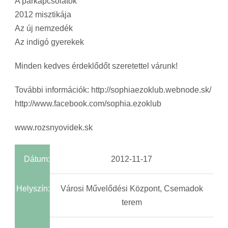
A párkapcsolatok
2012 misztikája
Az új nemzedék
Az indigó gyerekek
Minden kedves érdeklődőt szeretettel várunk!
További információk: http://sophiaezoklub.webnode.sk/
http://www.facebook.com/sophia.ezoklub
www.rozsnyovidek.sk
Dátum:
2012-11-17
Helyszín:
Városi Művelődési Központ, Csemadok
terem