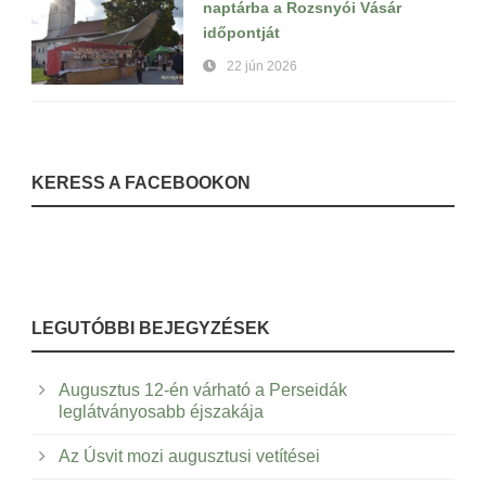
naptárba a Rozsnyói Vásár
időpontját
22 jún 2026
KERESS A FACEBOOKON
LEGUTÓBBI BEJEGYZÉSEK
Augusztus 12-én várható a Perseidák
leglátványosabb éjszakája
Az Úsvit mozi augusztusi vetítései