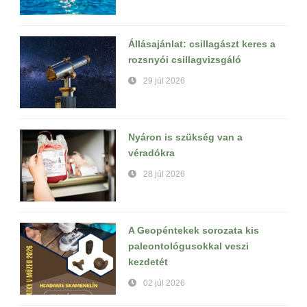
Állásajánlat: csillagászt keres a
rozsnyói csillagvizsgáló
29 júl 2026
Nyáron is szükség van a
véradókra
28 júl 2026
A Geopéntekek sorozata kis
paleontológusokkal veszi
kezdetét
02 júl 2026