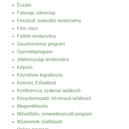
Évzáró
Falunap, városnap
Fesztivál, kulturális rendezvény
Film, mozi
Folklór rendezvény
Gasztronómiai program
Gyermekprogram
Jótékonysági rendezvény
Képzés
Kézműves foglalkozás
Koncert, Előadóest
Konferencia, szakmai találkozó
Könyvbemutató, író-olvasó találkozó
Megemlékezés
Művelődés, ismeretterjesztő program
Múzeumok, kiállítások