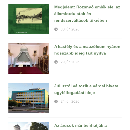
Megjelent: Rozsnyó emlékjelei az
államfordulatok és
rendszerváltások tükrében
30 jún 2026
A kastély és a mauzóleum nyáron
hosszabb ideig tart nyitva
29 jún 2026
Júliustól változik a városi hivatal
ügyfélfogadási ideje
24 jún 2026
Az árusok már beírhatják a