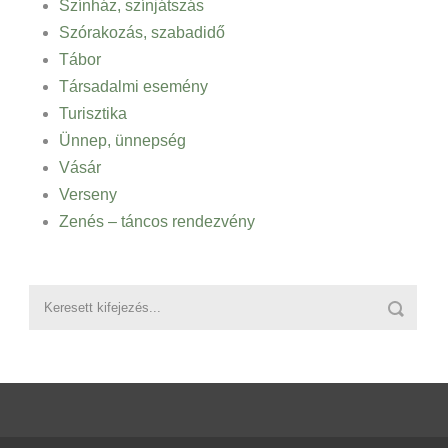
Színház, színjátszás
Szórakozás, szabadidő
Tábor
Társadalmi esemény
Turisztika
Ünnep, ünnepség
Vásár
Verseny
Zenés – táncos rendezvény