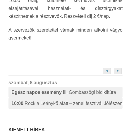
16.00 óráig különféle kézműves technikák
elsajátításával használati- és dísztárgyakat
készíthetnek a résztvevők. Részvételi díj 2 €/nap.
A szervezők szeretettel várnak minden alkotni vágyó
gyermeket!
<
>
szombat, 8 augusztus
Egész napos esemény
III. Gombaszögi biciklitúra
16:00
Rock a Leánykő alatt – zenei fesztivál Jólészen
KIEMELT HÍREK