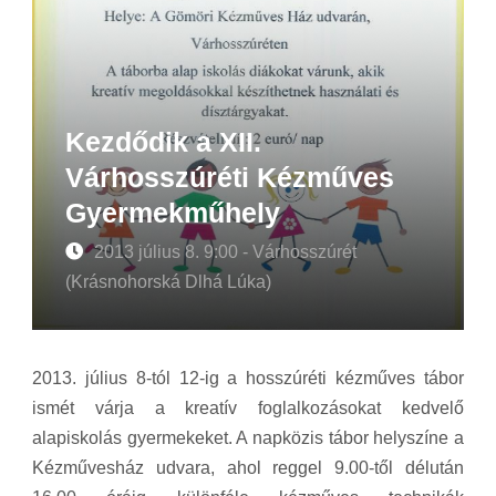
Kezdődik a XII.
Várhosszúréti Kézműves
Gyermekműhely
2013 július 8. 9:00 - Várhosszúrét
(Krásnohorská Dlhá Lúka)
2013. július 8-tól 12-ig a hosszúréti kézműves tábor
ismét várja a kreatív foglalkozásokat kedvelő
alapiskolás gyermekeket. A napközis tábor helyszíne a
Kézművesház udvara, ahol reggel 9.00-től délután