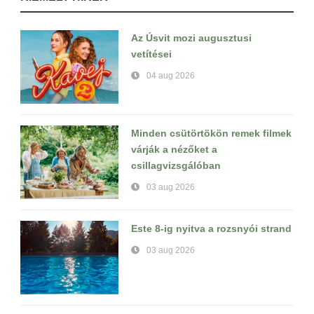
Az Úsvit mozi augusztusi
vetítései
04 aug 2026
Minden csütörtökön remek filmek
várják a nézőket a
csillagvizsgálóban
03 aug 2026
Este 8-ig nyitva a rozsnyói strand
03 aug 2026