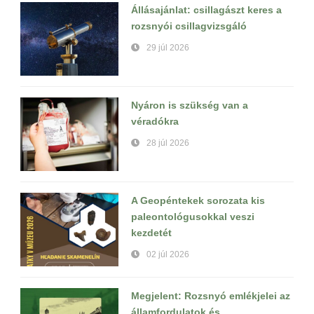
Állásajánlat: csillagászt keres a
rozsnyói csillagvizsgáló
29 júl 2026
Nyáron is szükség van a
véradókra
28 júl 2026
A Geopéntekek sorozata kis
paleontológusokkal veszi
kezdetét
02 júl 2026
Megjelent: Rozsnyó emlékjelei az
államfordulatok és