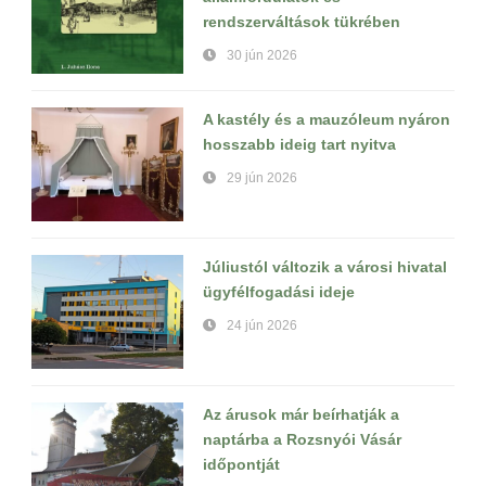
rendszerváltások tükrében
30 jún 2026
A kastély és a mauzóleum nyáron
hosszabb ideig tart nyitva
29 jún 2026
Júliustól változik a városi hivatal
ügyfélfogadási ideje
24 jún 2026
Az árusok már beírhatják a
naptárba a Rozsnyói Vásár
időpontját