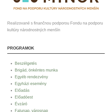
Realizované s finančnou podporou Fondu na podporu
kultúry národnostných menšín
PROGRAMOK
Beszélgetés
Brigád, önkéntes munka
Egyéb rendezvény
Egyházi esemény
Előadás
Előadóest
Évzáró
Falunap, városnap