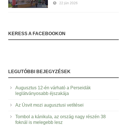
22 jún 2026
KERESS A FACEBOOKON
LEGUTÓBBI BEJEGYZÉSEK
Augusztus 12-én várható a Perseidák
leglátványosabb éjszakája
Az Úsvit mozi augusztusi vetítései
Tombol a kánikula, az ország nagy részén 38
foknál is melegebb lesz