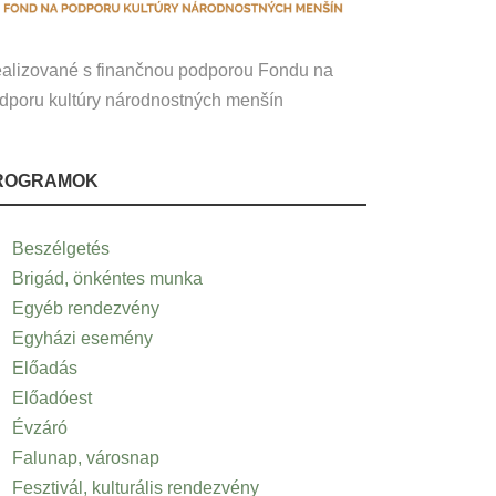
alizované s finančnou podporou Fondu na
dporu kultúry národnostných menšín
ROGRAMOK
Beszélgetés
Brigád, önkéntes munka
Egyéb rendezvény
Egyházi esemény
Előadás
Előadóest
Évzáró
Falunap, városnap
Fesztivál, kulturális rendezvény