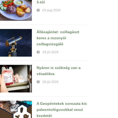
3-tól
03 aug 2026
Állásajánlat: csillagászt
keres a rozsnyói
csillagvizsgáló
29 júl 2026
Nyáron is szükség van a
véradókra
28 júl 2026
A Geopéntekek sorozata kis
paleontológusokkal veszi
kezdetét