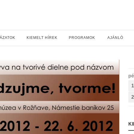
YÁZATOK
KIEMELT HÍREK
PROGRAMOK
AJÁNLÓ
pé
1
2
K