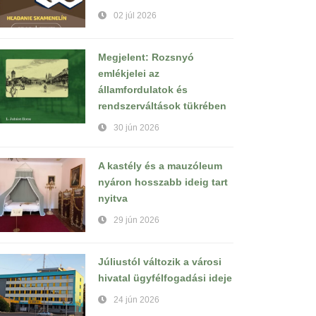
02 júl 2026
Megjelent: Rozsnyó
emlékjelei az
államfordulatok és
rendszerváltások tükrében
30 jún 2026
A kastély és a mauzóleum
nyáron hosszabb ideig tart
nyitva
29 jún 2026
Júliustól változik a városi
hivatal ügyfélfogadási ideje
24 jún 2026