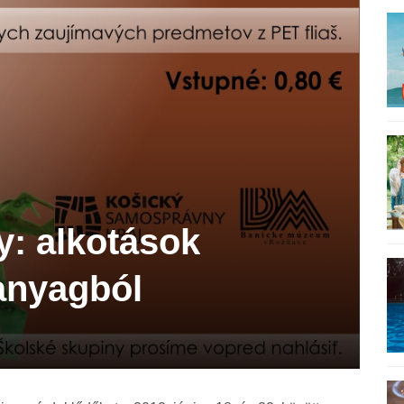
: alkotások
 anyagból