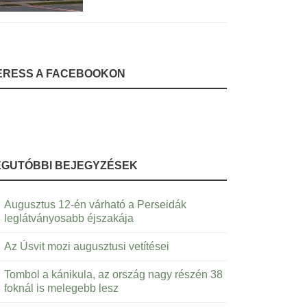
ERESS A FACEBOOKON
EGUTÓBBI BEJEGYZÉSEK
Augusztus 12-én várható a Perseidák
leglátványosabb éjszakája
Az Úsvit mozi augusztusi vetítései
Tombol a kánikula, az ország nagy részén 38
foknál is melegebb lesz