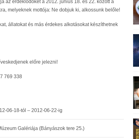
a az érdeklődőket a 2012. június 18. és 22. között a
ra, melyeknek mottója: Ne dobjuk ki, alkossunk belőle!
at, állatokat és más érdekes alkotásokat készíthetnek
íveskedjenek előre jelezni!
07 769 338
12-06-18-tól – 2012-06-22-ig
úzeum Galériája (Bányászok tere 25.)