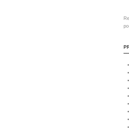
Re
po
P