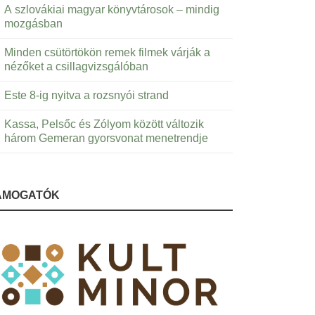
A szlovákiai magyar könyvtárosok – mindig
mozgásban
Minden csütörtökön remek filmek várják a
nézőket a csillagvizsgálóban
Este 8-ig nyitva a rozsnyói strand
Kassa, Pelsőc és Zólyom között változik
három Gemeran gyorsvonat menetrendje
ÁMOGATÓK