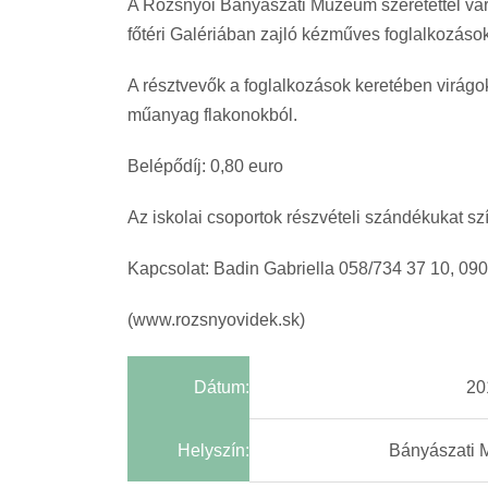
A Rozsnyói Bányászati Múzeum szeretettel várj
főtéri Galériában zajló kézműves foglalkozások
A résztvevők a foglalkozások keretében virágok
műanyag flakonokból.
Belépődíj: 0,80 euro
Az iskolai csoportok részvételi szándékukat sz
Kapcsolat: Badin Gabriella 058/734 37 10, 09
(www.rozsnyovidek.sk)
Dátum:
20
Helyszín:
Bányászati M