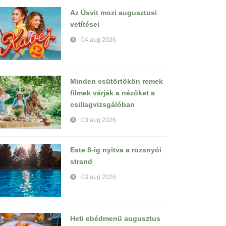
Az Úsvit mozi augusztusi
vetítései
04 aug 2026
Minden csütörtökön remek
filmek várják a nézőket a
csillagvizsgálóban
03 aug 2026
Este 8-ig nyitva a rozsnyói
strand
03 aug 2026
Heti ebédmenü augusztus