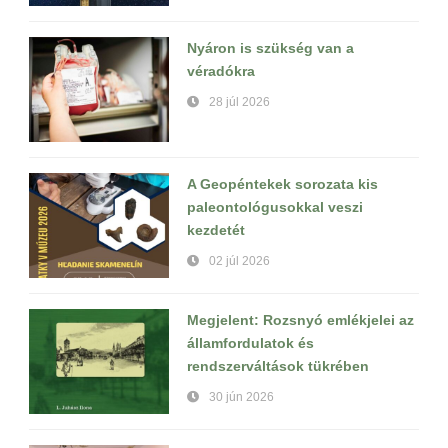
Nyáron is szükség van a
véradókra
28 júl 2026
A Geopéntekek sorozata kis
paleontológusokkal veszi
kezdetét
02 júl 2026
Megjelent: Rozsnyó emlékjelei az
államfordulatok és
rendszerváltások tükrében
30 jún 2026