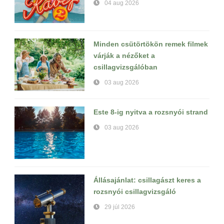
04 aug 2026
Minden csütörtökön remek filmek
várják a nézőket a
csillagvizsgálóban
03 aug 2026
Este 8-ig nyitva a rozsnyói strand
03 aug 2026
Állásajánlat: csillagászt keres a
rozsnyói csillagvizsgáló
29 júl 2026