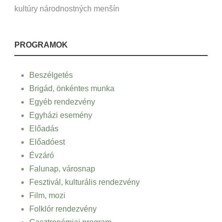
kultúry národnostných menšín
PROGRAMOK
Beszélgetés
Brigád, önkéntes munka
Egyéb rendezvény
Egyházi esemény
Előadás
Előadóest
Évzáró
Falunap, városnap
Fesztivál, kulturális rendezvény
Film, mozi
Folklór rendezvény