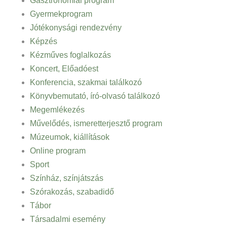
Gasztronómiai program
Gyermekprogram
Jótékonysági rendezvény
Képzés
Kézműves foglalkozás
Koncert, Előadóest
Konferencia, szakmai találkozó
Könyvbemutató, író-olvasó találkozó
Megemlékezés
Művelődés, ismeretterjesztő program
Múzeumok, kiállítások
Online program
Sport
Színház, színjátszás
Szórakozás, szabadidő
Tábor
Társadalmi esemény