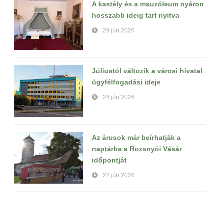
A kastély és a mauzóleum nyáron
hosszabb ideig tart nyitva
29 jún 2026
Júliustól változik a városi hivatal
ügyfélfogadási ideje
24 jún 2026
Az árusok már beírhatják a
naptárba a Rozsnyói Vásár
időpontját
22 jún 2026