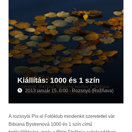
Kiállítás: 1000 és 1 szín
2013 január 15. 0:00 - Rozsnyó (Rožňava)
A rozsnyói Pix-xl Fotóklub mindenkit szeretettel vár
Bibiana Bystrenová 1000 és 1 szín című