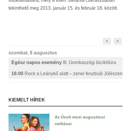
fotókiállítására, mely a főtéri Stefánia cukrászdában
tekinthető meg 2013. január 15. és február 18. között.
<
>
szombat, 8 augusztus
Egész napos esemény
III. Gombaszögi biciklitúra
16:00
Rock a Leánykő alatt – zenei fesztivál Jólészen
KIEMELT HÍREK
Az Úsvit mozi augusztusi
vetítései