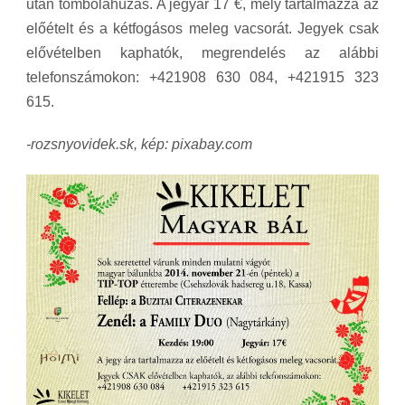
után tombolahúzás. A jegyár 17 €, mely tartalmazza az
előételt és a kétfogásos meleg vacsorát. Jegyek csak
elővételben kaphatók, megrendelés az alábbi
telefonszámokon:
+421908 630 084,
+421915 323
615.
-rozsnyovidek.sk, kép: pixabay.com