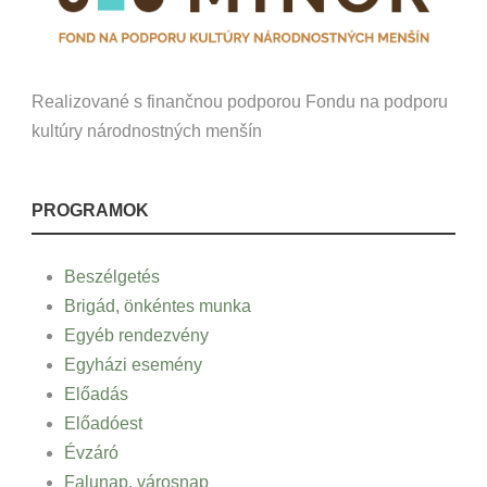
Realizované s finančnou podporou Fondu na podporu
kultúry národnostných menšín
PROGRAMOK
Beszélgetés
Brigád, önkéntes munka
Egyéb rendezvény
Egyházi esemény
Előadás
Előadóest
Évzáró
Falunap, városnap