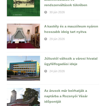
rendszerváltások tükrében
30 jún 2026
A kastély és a mauzóleum nyáron
hosszabb ideig tart nyitva
29 jún 2026
Júliustól változik a városi hivatal
ügyfélfogadási ideje
24 jún 2026
Az árusok már beírhatják a
naptárba a Rozsnyói Vásár
időpontját