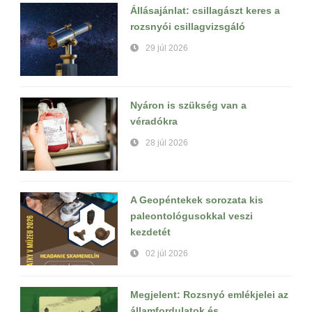
Állásajánlat: csillagászt keres a
rozsnyói csillagvizsgáló
29 júl 2026
Nyáron is szükség van a
véradókra
28 júl 2026
A Geopéntekek sorozata kis
paleontológusokkal veszi
kezdetét
02 júl 2026
Megjelent: Rozsnyó emlékjelei az
államfordulatok és