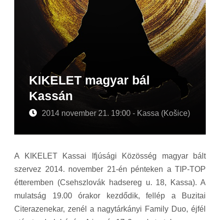
KIKELET magyar bál
Kassán
2014 november 21. 19:00 - Kassa (Košice)
A KIKELET Kassai Ifjúsági Közösség magyar bált
szervez 2014. november 21-én pénteken a TIP-TOP
étteremben (Csehszlovák hadsereg u. 18, Kassa). A
mulatság 19.00 órakor kezdődik, fellép a Buzitai
Citerazenekar, zenél a nagytárkányi Family Duo, éjfél