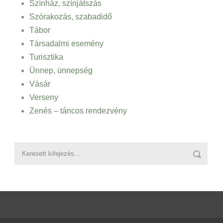
Színház, színjátszás
Szórakozás, szabadidő
Tábor
Társadalmi esemény
Turisztika
Ünnep, ünnepség
Vásár
Verseny
Zenés – táncos rendezvény