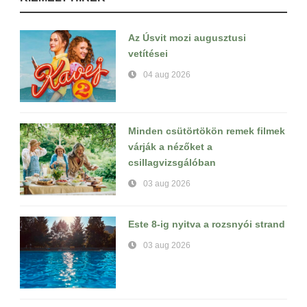
Az Úsvit mozi augusztusi
vetítései
04 aug 2026
Minden csütörtökön remek filmek
várják a nézőket a
csillagvizsgálóban
03 aug 2026
Este 8-ig nyitva a rozsnyói strand
03 aug 2026