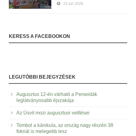
22 jún 2026
KERESS A FACEBOOKON
LEGUTÓBBI BEJEGYZÉSEK
Augusztus 12-én várható a Perseidák
leglátványosabb éjszakája
Az Úsvit mozi augusztusi vetítései
Tombol a kánikula, az ország nagy részén 38
foknál is melegebb lesz