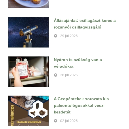
Állásajánlat: csillagászt keres a
rozsnyói csillagvizsgáló
29 júl 2026
Nyáron is szükség van a
véradókra
28 júl 2026
A Geopéntekek sorozata kis
paleontológusokkal veszi
kezdetét
02 júl 2026