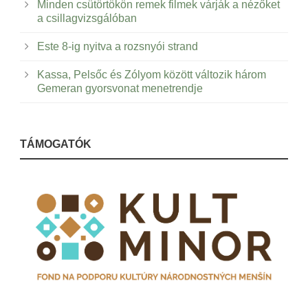
Minden csütörtökön remek filmek várják a nézőket
a csillagvizsgálóban
Este 8-ig nyitva a rozsnyói strand
Kassa, Pelsőc és Zólyom között változik három
Gemeran gyorsvonat menetrendje
TÁMOGATÓK