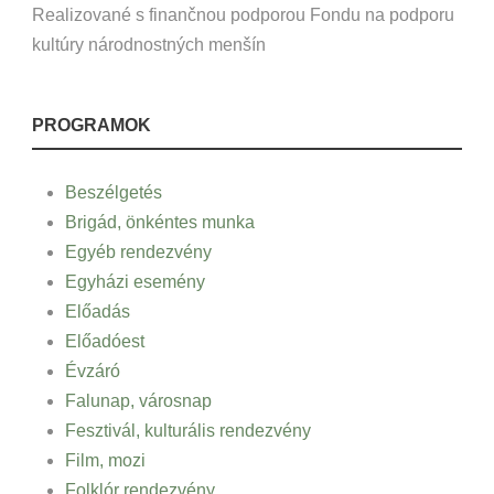
Realizované s finančnou podporou Fondu na podporu
kultúry národnostných menšín
PROGRAMOK
Beszélgetés
Brigád, önkéntes munka
Egyéb rendezvény
Egyházi esemény
Előadás
Előadóest
Évzáró
Falunap, városnap
Fesztivál, kulturális rendezvény
Film, mozi
Folklór rendezvény