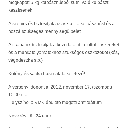
megkapott 5 kg kolbászhúsból sütni való kolbászt
készítsenek.
A szervezők biztosítják az asztalt, a kolbászhúst és a
hozzá szükséges mennyiségű belet.
A csapatok biztosítják a kézi darálót, a töltőt, fűszereket
és a munkafolyamatokhoz szükséges eszközöket (kés,
vágódeszka stb.)
Kötény és sapka használata kötelező!
A verseny időpontja: 2012. november 17. (szombat)
10.00 óra
Helyszíne: a VMK épülete mögötti amfiteátrum
Nevezési díj: 24 euro