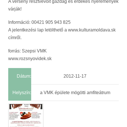
A verseny résztvevőit gazdag és érdekes nyeremények
várják!
Információ: 00421 905 943 825
A jelentkezési lap letölthető a www.kulturamoldava.sk
címről.
forrás: Szepsi VMK
www.rozsnyovidek.sk
Dátum:
2012-11-17
Helyszín:
a VMK épülete mögötti amfiteátrum