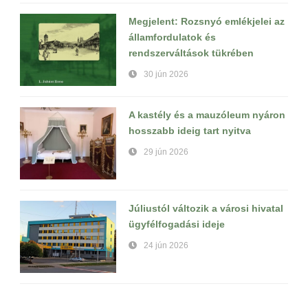
Megjelent: Rozsnyó emlékjelei az
államfordulatok és
rendszerváltások tükrében
30 jún 2026
A kastély és a mauzóleum nyáron
hosszabb ideig tart nyitva
29 jún 2026
Júliustól változik a városi hivatal
ügyfélfogadási ideje
24 jún 2026