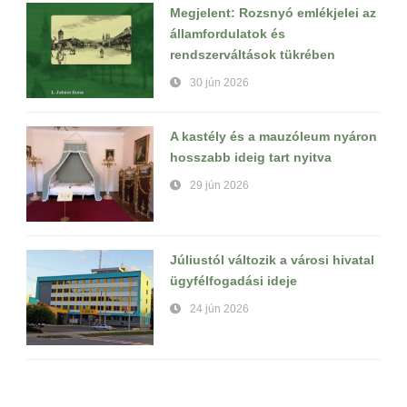
Megjelent: Rozsnyó emlékjelei az
államfordulatok és
rendszerváltások tükrében
30 jún 2026
A kastély és a mauzóleum nyáron
hosszabb ideig tart nyitva
29 jún 2026
Júliustól változik a városi hivatal
ügyfélfogadási ideje
24 jún 2026