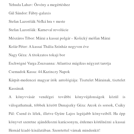
Yehuda Lahav: Ösvény a megértéshez
Gál Sándor: Fábry-galaxis
Stefan Lazori
š
ák:Veľká hra v meste
Stefan Lazori
š
ák: Karneval revolúcie
Mészáros Tibor: Márai a kassai polgár – Ko
šický mešť
an Márai
Kolár Péter: A kassai Thália Színház negyven éve
Nagy Géza: A titokzatos tokaji bor
Eschwigné Varga Zsuzsanna: Atlantisz mágikus négyzet tarotja
Csemadok Kassa: 44.Kazinczy Napok
Kárpát-medencei magyar írók antológiája: Tisztelet Márainak, tisztelet
Kassának
A könyvvásár vendégei további könyvújdonságok közül is
válogathatnak, többek között Dunajszky Géza: Arcok és sorsok, Csáky
Pál: Csend és lélek, illetve Gyüre Lajos legújabb könyveiből. Ha épp
könyvet szeretne ajándékozni karácsonyra, érdemes körülnézni a kassai
Hernád kiadó kínálatában. Szeretettel várnak mindenkit!