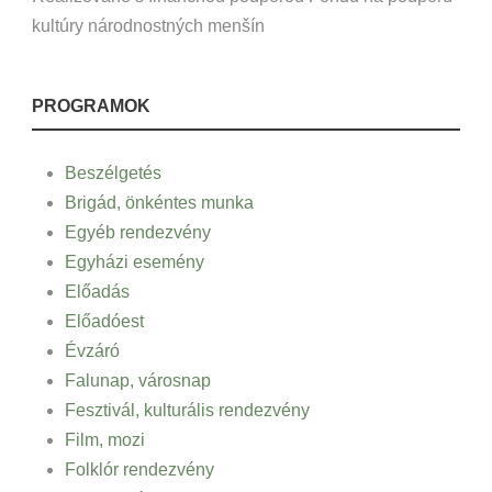
kultúry národnostných menšín
PROGRAMOK
Beszélgetés
Brigád, önkéntes munka
Egyéb rendezvény
Egyházi esemény
Előadás
Előadóest
Évzáró
Falunap, városnap
Fesztivál, kulturális rendezvény
Film, mozi
Folklór rendezvény