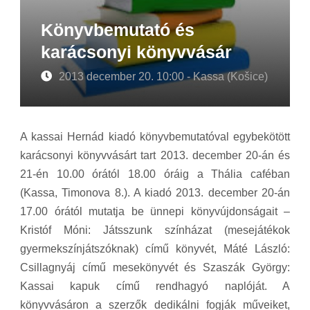
Könyvbemutató és
karácsonyi könyvvásár
2013 december 20. 10:00 - Kassa (Košice)
A kassai Hernád kiadó könyvbemutatóval egybekötött
karácsonyi könyvvásárt tart 2013. december 20-án és
21-én 10.00 órától 18.00 óráig a Thália caféban
(Kassa, Timonova 8.). A kiadó 2013. december 20-án
17.00 órától mutatja be ünnepi könyvújdonságait –
Kristóf Móni: Játsszunk színházat (mesejátékok
gyermekszínjátszóknak) című könyvét, Máté László:
Csillagnyáj című mesekönyvét és Szaszák György:
Kassai kapuk című rendhagyó naplóját. A
könyvvásáron a szerzők dedikálni fogják műveiket,