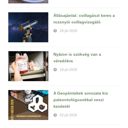
Állásajánlat: csillagászt keres a
rozsnyói csillagvizsgáló
29 júl 2026
Nyáron is szükség van a
véradókra
28 júl 2026
A Geopéntekek sorozata kis
paleontológusokkal veszi
kezdetét
02 júl 2026