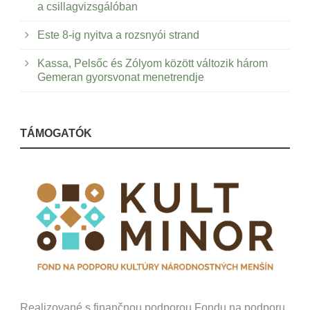
a csillagvizsgálóban
Este 8-ig nyitva a rozsnyói strand
Kassa, Pelsőc és Zólyom között változik három
Gemeran gyorsvonat menetrendje
TÁMOGATÓK
Realizované s finančnou podporou Fondu na podporu