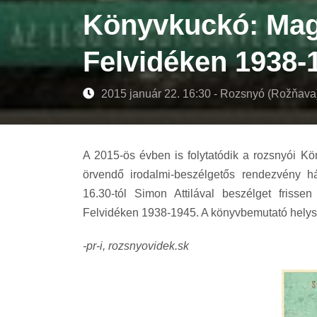
Könyvkuckó: Mag
Felvidéken 1938-
2015 január 22. 16:30 - Rozsnyó (Rožňava
A 2015-ös évben is folytatódik a rozsnyói K
örvendő irodalmi-beszélgetős rendezvény h
16.30-tól Simon Attilával beszélget friss
Felvidéken 1938-1945. A könyvbemutató helysz
-pr-i, rozsnyovidek.sk