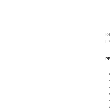
Re
po
P