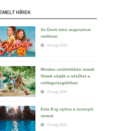
IEMELT HÍREK
Az Úsvit mozi augusztusi
vetítései
04 aug 2026
Minden csütörtökön remek
filmek várják a nézőket a
csillagvizsgálóban
03 aug 2026
Este 8-ig nyitva a rozsnyói
strand
03 aug 2026