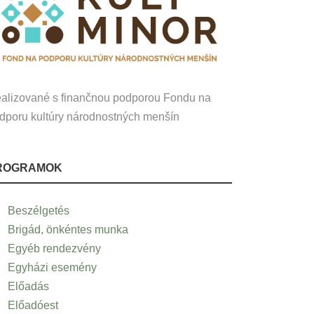
alizované s finančnou podporou Fondu na
dporu kultúry národnostných menšín
ROGRAMOK
Beszélgetés
Brigád, önkéntes munka
Egyéb rendezvény
Egyházi esemény
Előadás
Előadóest