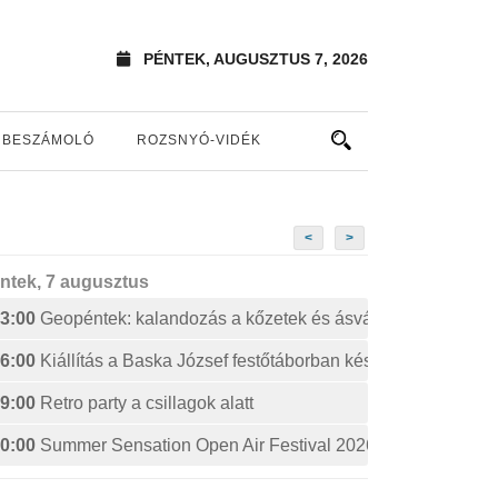
PÉNTEK, AUGUSZTUS 7, 2026
BESZÁMOLÓ
ROZSNYÓ-VIDÉK
<
>
ntek, 7 augusztus
3:00
Geopéntek: kalandozás a kőzetek és ásványok izgalmas 
6:00
Kiállítás a Baska József festőtáborban készült művekből
9:00
Retro party a csillagok alatt
0:00
Summer Sensation Open Air Festival 2026: STERBINS