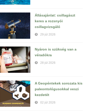
Állásajánlat: csillagászt
keres a rozsnyói
csillagvizsgáló
29 júl 2026
Nyáron is szükség van a
véradókra
28 júl 2026
A Geopéntekek sorozata kis
paleontológusokkal veszi
kezdetét
02 júl 2026