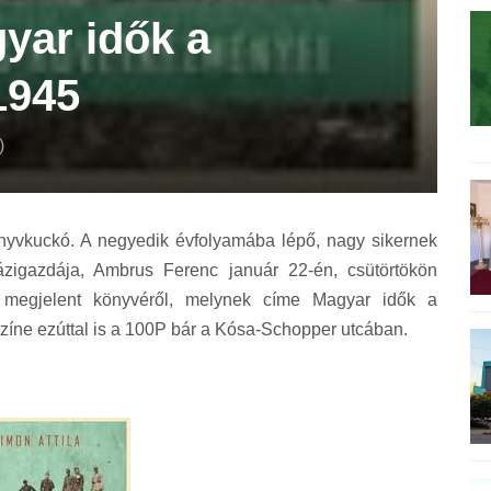
yar idők a
1945
)
önyvkuckó. A negyedik évfolyamába lépő, nagy sikernek
ázigazdája, Ambrus Ferenc január 22-én, csütörtökön
en megjelent könyvéről, melynek címe Magyar idők a
íne ezúttal is a 100P bár a Kósa-Schopper utcában.