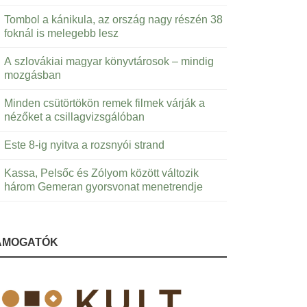
Tombol a kánikula, az ország nagy részén 38
foknál is melegebb lesz
A szlovákiai magyar könyvtárosok – mindig
mozgásban
Minden csütörtökön remek filmek várják a
nézőket a csillagvizsgálóban
Este 8-ig nyitva a rozsnyói strand
Kassa, Pelsőc és Zólyom között változik
három Gemeran gyorsvonat menetrendje
ÁMOGATÓK