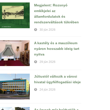
Megjelent: Rozsnyó
emlékjelei az
államfordulatok és
rendszerváltások tükrében
30 jún 2026
A kastély és a mauzóleum
nyáron hosszabb ideig tart
nyitva
29 jún 2026
Júliustól változik a városi
hivatal ügyfélfogadási ideje
24 jún 2026
Az árusok már beírhatják a