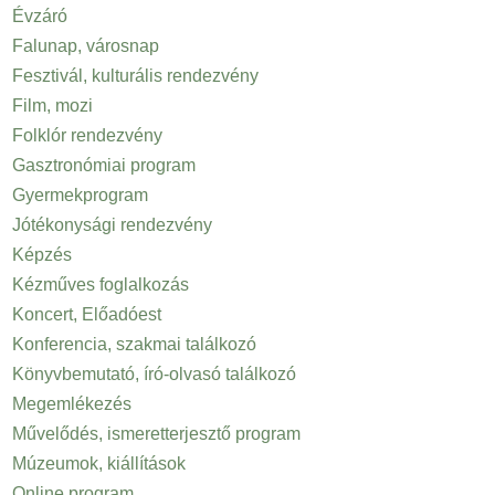
Évzáró
Falunap, városnap
Fesztivál, kulturális rendezvény
Film, mozi
Folklór rendezvény
Gasztronómiai program
Gyermekprogram
Jótékonysági rendezvény
Képzés
Kézműves foglalkozás
Koncert, Előadóest
Konferencia, szakmai találkozó
Könyvbemutató, író-olvasó találkozó
Megemlékezés
Művelődés, ismeretterjesztő program
Múzeumok, kiállítások
Online program