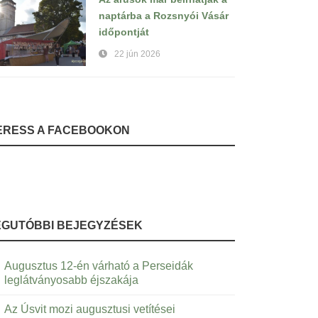
naptárba a Rozsnyói Vásár
időpontját
22 jún 2026
ERESS A FACEBOOKON
EGUTÓBBI BEJEGYZÉSEK
Augusztus 12-én várható a Perseidák
leglátványosabb éjszakája
Az Úsvit mozi augusztusi vetítései