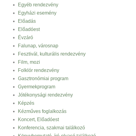
Egyéb rendezvény
Egyházi esemény
Előadás
Előadóest
Évzáró
Falunap, városnap
Fesztivál, kulturális rendezvény
Film, mozi
Folklór rendezvény
Gasztronómiai program
Gyermekprogram
Jótékonysági rendezvény
Képzés
Kézműves foglalkozás
Koncert, Előadóest
Konferencia, szakmai találkozó
Könyvbemutató, író-olvasó találkozó