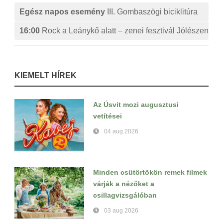
Egész napos esemény
III. Gombaszögi biciklitúra
16:00
Rock a Leánykő alatt – zenei fesztivál Jólészen
KIEMELT HÍREK
Az Úsvit mozi augusztusi
vetítései
04 aug 2026
Minden csütörtökön remek filmek
várják a nézőket a
csillagvizsgálóban
03 aug 2026