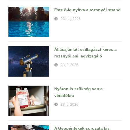
Este 8-ig nyitva a rozsnyói strand
03 aug 2026
Állásajánlat: csillagászt keres a
rozsnyói csillagvizsgáló
29 júl 2026
Nyáron is szükség van a
véradókra
28 júl 2026
A Geopéntekek sorozata kis