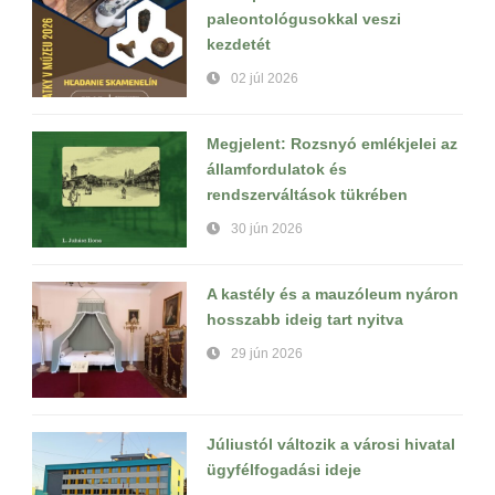
paleontológusokkal veszi
kezdetét
02 júl 2026
Megjelent: Rozsnyó emlékjelei az
államfordulatok és
rendszerváltások tükrében
30 jún 2026
A kastély és a mauzóleum nyáron
hosszabb ideig tart nyitva
29 jún 2026
Júliustól változik a városi hivatal
ügyfélfogadási ideje