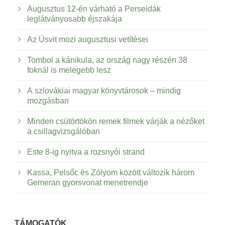
Augusztus 12-én várható a Perseidák
leglátványosabb éjszakája
Az Úsvit mozi augusztusi vetítései
Tombol a kánikula, az ország nagy részén 38
foknál is melegebb lesz
A szlovákiai magyar könyvtárosok – mindig
mozgásban
Minden csütörtökön remek filmek várják a nézőket
a csillagvizsgálóban
Este 8-ig nyitva a rozsnyói strand
Kassa, Pelsőc és Zólyom között változik három
Gemeran gyorsvonat menetrendje
TÁMOGATÓK