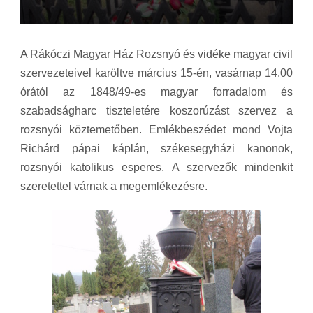
A Rákóczi Magyar Ház Rozsnyó és vidéke magyar civil
szervezeteivel karöltve március 15-én, vasárnap 14.00
órától az 1848/49-es magyar forradalom és
szabadságharc tiszteletére koszorúzást szervez a
rozsnyói köztemetőben. Emlékbeszédet mond Vojta
Richárd pápai káplán, székesegyházi kanonok,
rozsnyói katolikus esperes. A szervezők mindenkit
szeretettel várnak a megemlékezésre.