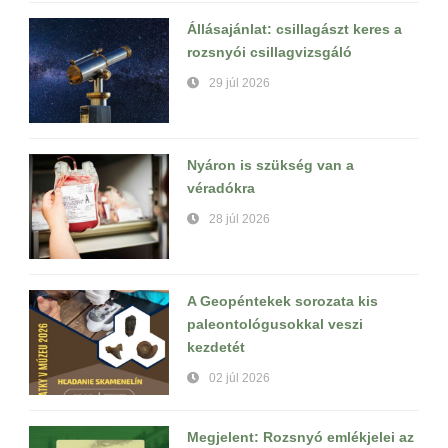
Állásajánlat: csillagászt keres a
rozsnyói csillagvizsgáló
29 júl 2026
Nyáron is szükség van a
véradókra
28 júl 2026
A Geopéntekek sorozata kis
paleontológusokkal veszi
kezdetét
02 júl 2026
Megjelent: Rozsnyó emlékjelei az