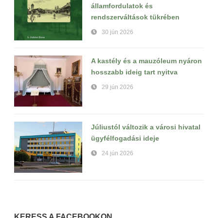
államfordulatok és
rendszerváltások tükrében
30 jún 2026
A kastély és a mauzóleum nyáron
hosszabb ideig tart nyitva
29 jún 2026
Júliustól változik a városi hivatal
ügyfélfogadási ideje
24 jún 2026
KERESS A FACEBOOKON