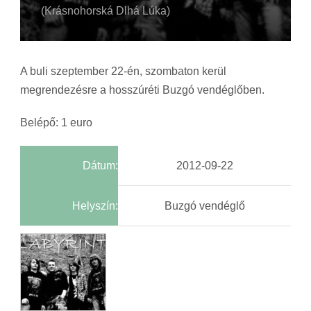
(Krásnohorská Dlhá Lúka)
A buli szeptember 22-én, szombaton kerül
megrendezésre a hosszúréti Buzgó vendéglőben.
Belépő: 1 euro
Dátum:
2012-09-22
Helyszín:
Buzgó vendéglő