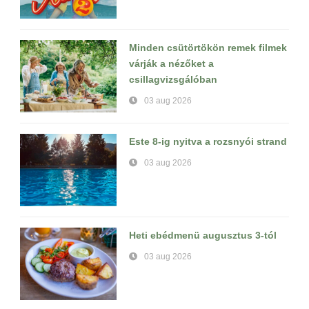
Minden csütörtökön remek filmek
várják a nézőket a
csillagvizsgálóban
03 aug 2026
Este 8-ig nyitva a rozsnyói strand
03 aug 2026
Heti ebédmenü augusztus 3-tól
03 aug 2026