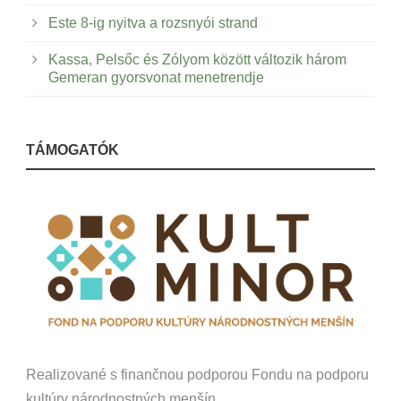
Este 8-ig nyitva a rozsnyói strand
Kassa, Pelsőc és Zólyom között változik három
Gemeran gyorsvonat menetrendje
TÁMOGATÓK
Realizované s finančnou podporou Fondu na podporu
kultúry národnostných menšín