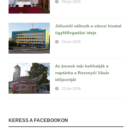
29 jún 2026
Júliustól változik a városi hivatal
ügyfélfogadási ideje
24 jún 2026
Az árusok már beírhatják a
naptárba a Rozsnyói Vásár
időpontját
22 jún 2026
KERESS A FACEBOOKON