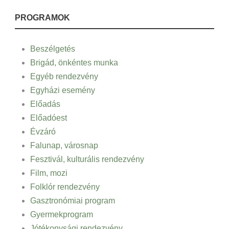
PROGRAMOK
Beszélgetés
Brigád, önkéntes munka
Egyéb rendezvény
Egyházi esemény
Előadás
Előadóest
Évzáró
Falunap, városnap
Fesztivál, kulturális rendezvény
Film, mozi
Folklór rendezvény
Gasztronómiai program
Gyermekprogram
Jótékonysági rendezvény