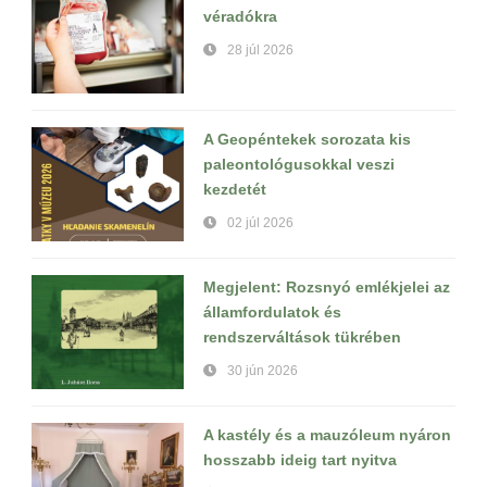
véradókra
28 júl 2026
A Geopéntekek sorozata kis
paleontológusokkal veszi
kezdetét
02 júl 2026
Megjelent: Rozsnyó emlékjelei az
államfordulatok és
rendszerváltások tükrében
30 jún 2026
A kastély és a mauzóleum nyáron
hosszabb ideig tart nyitva