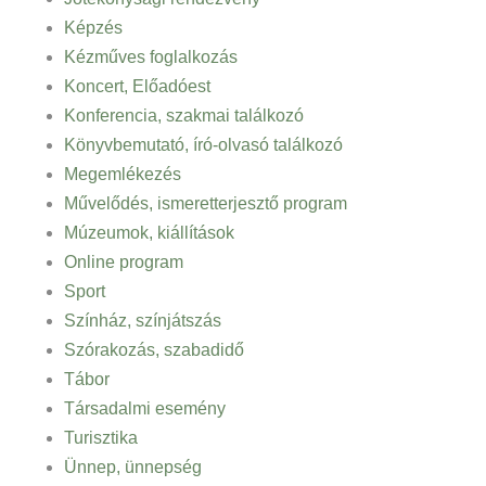
Képzés
Kézműves foglalkozás
Koncert, Előadóest
Konferencia, szakmai találkozó
Könyvbemutató, író-olvasó találkozó
Megemlékezés
Művelődés, ismeretterjesztő program
Múzeumok, kiállítások
Online program
Sport
Színház, színjátszás
Szórakozás, szabadidő
Tábor
Társadalmi esemény
Turisztika
Ünnep, ünnepség