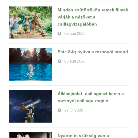
Minden csütörtökön remek filmek
várják a nézőket a
csillagvizsgálóban
03 aug 2026
Este 8-ig nyitva a rozsnyói strand
03 aug 2026
Állásajánlat: csillagászt keres a
rozsnyói csillagvizsgáló
29 júl 2026
Nyáron is szükség van a