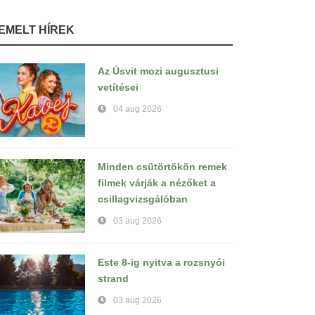
IEMELT HÍREK
Az Úsvit mozi augusztusi
vetítései
04 aug 2026
Minden csütörtökön remek
filmek várják a nézőket a
csillagvizsgálóban
03 aug 2026
Este 8-ig nyitva a rozsnyói
strand
03 aug 2026