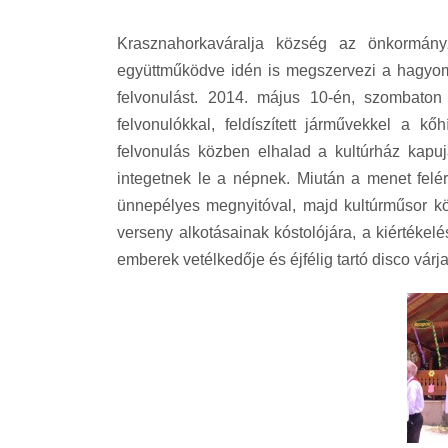
Krasznahorkaváralja község az önkormányza
együttműködve idén is megszervezi a hagyomá
felvonulást. 2014. május 10-én, szombaton
felvonulókkal, feldíszített járművekkel a k
felvonulás közben elhalad a kultúrház kapujá
integetnek le a népnek. Miután a menet felér
ünnepélyes megnyitóval, majd kultúrműsor kö
verseny alkotásainak kóstolójára, a kiértékelé
emberek vetélkedője és éjfélig tartó disco várj