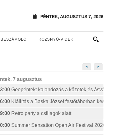
PÉNTEK, AUGUSZTUS 7, 2026
BESZÁMOLÓ
ROZSNYÓ-VIDÉK
<
>
ntek, 7 augusztus
3:00
Geopéntek: kalandozás a kőzetek és ásványok izgalmas 
6:00
Kiállítás a Baska József festőtáborban készült művekből
9:00
Retro party a csillagok alatt
0:00
Summer Sensation Open Air Festival 2026: STERBINS