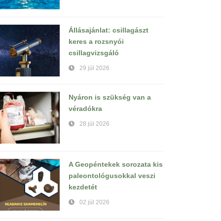
Állásajánlat: csillagászt
keres a rozsnyói
csillagvizsgáló
29 júl 2026
Nyáron is szükség van a
véradókra
28 júl 2026
A Geopéntekek sorozata kis
paleontológusokkal veszi
kezdetét
02 júl 2026