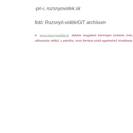
-pri-i, rozsnyovidek.sk
fotó: Rozsnyó-vidék/GIT archívum
A
www.rozsnyovidek.sk
oldalon megjelent bármilyen tartalom (írás,
változtatás nélkül, a portálra, mint forrásra utaló egyértelmű hivatkozás