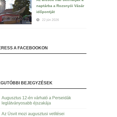
naptárba a Rozsnyói Vásár
időpontját
22 jún 2026
ERESS A FACEBOOKON
EGUTÓBBI BEJEGYZÉSEK
Augusztus 12-én várható a Perseidák
leglátványosabb éjszakája
Az Úsvit mozi augusztusi vetítései