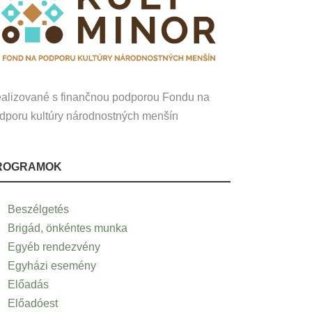
alizované s finančnou podporou Fondu na
dporu kultúry národnostných menšín
ROGRAMOK
Beszélgetés
Brigád, önkéntes munka
Egyéb rendezvény
Egyházi esemény
Előadás
Előadóest