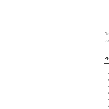
Re
po
P