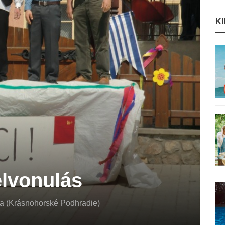
K
elvonulás
ja (Krásnohorské Podhradie)