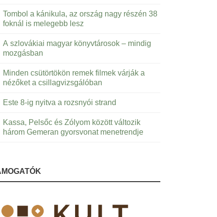
Tombol a kánikula, az ország nagy részén 38
foknál is melegebb lesz
A szlovákiai magyar könyvtárosok – mindig
mozgásban
Minden csütörtökön remek filmek várják a
nézőket a csillagvizsgálóban
Este 8-ig nyitva a rozsnyói strand
Kassa, Pelsőc és Zólyom között változik
három Gemeran gyorsvonat menetrendje
ÁMOGATÓK