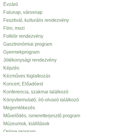
Évzáró
Falunap, városnap
Fesztivál, kulturális rendezvény
Film, mozi
Folklór rendezvény
Gasztronómiai program
Gyermekprogram
Jótékonysági rendezvény
Képzés
Kézműves foglalkozás
Koncert, Előadóest
Konferencia, szakmai találkozó
Könyvbemutató, író-olvasó találkozó
Megemlékezés
Művelődés, ismeretterjesztő program
Múzeumok, kiállítások
Online program