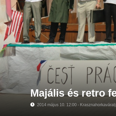
Majális és retro f
2014 május 10. 12:00 - Krasznahorkaváral