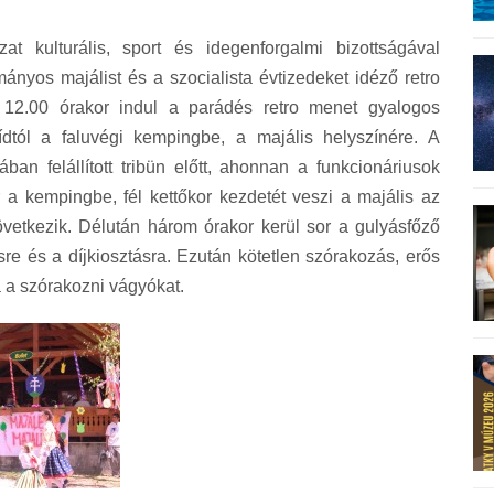
t kulturális, sport és idegenforgalmi bizottságával
nyos majálist és a szocialista évtizedeket idéző retro
 12.00 órakor indul a parádés retro menet gyalogos
őhídtól a faluvégi kempingbe, a majális helyszínére. A
ban felállított tribün előtt, ahonnan a funkcionáriusok
 a kempingbe, fél kettőkor kezdetét veszi a majális az
vetkezik. Délután három órakor kerül sor a gulyásfőző
sre és a díjkiosztásra. Ezután kötetlen szórakozás, erős
a a szórakozni vágyókat.