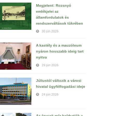
Megjelent: Rozsnyó
emlékjelei az
államfordulatok és
rendszerváltások tükrében
30 jún 2026
A kastély és a mauzóleum
nyáron hosszabb ideig tart
nyitva
29 jún 2026
Júliustól változik a városi
hivatal ügyfélfogadási ideje
24 jún 2026
Az árusok már beírhatják a