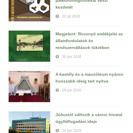
paleontológusokkal veszi
kezdetét
02 júl 2026
Megjelent: Rozsnyó emlékjelei az
államfordulatok és
rendszerváltások tükrében
30 jún 2026
A kastély és a mauzóleum nyáron
hosszabb ideig tart nyitva
29 jún 2026
Júliustól változik a városi hivatal
ügyfélfogadási ideje
24 jún 2026