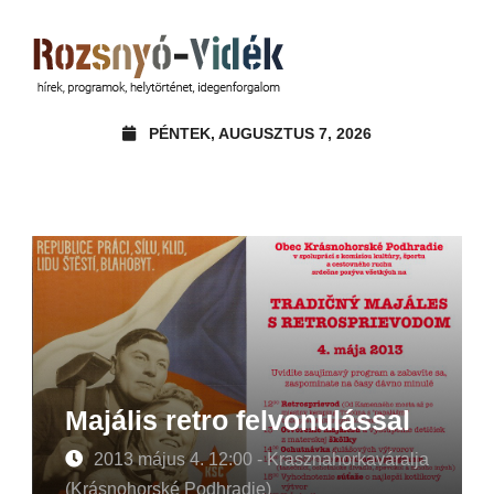
PÉNTEK, AUGUSZTUS 7, 2026
Majális retro felvonulással
2013 május 4. 12:00 - Krasznahorkaváralja
(Krásnohorské Podhradie)