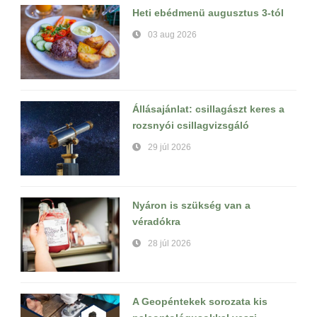
Heti ebédmenü augusztus 3-tól
03 aug 2026
Állásajánlat: csillagászt keres a
rozsnyói csillagvizsgáló
29 júl 2026
Nyáron is szükség van a
véradókra
28 júl 2026
A Geopéntekek sorozata kis