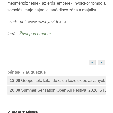
megmérkőzhetnek az erős emberek, nyolckor tombola
sorsolás, majd hajnalig tartó disco zárja a majálist.
szerk.: pr-i, www.rozsnyovidek.sk
forrás:
Život pod hradom
<
>
péntek, 7 augusztus
13:00
Geopéntek: kalandozás a kőzetek és ásványok izg
20:00
Summer Sensation Open Air Festival 2026: ST
KIEMELT HÍREK