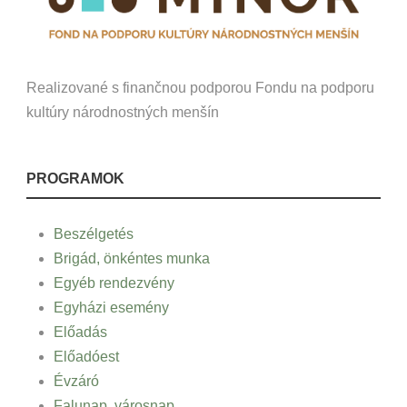
Realizované s finančnou podporou Fondu na podporu
kultúry národnostných menšín
PROGRAMOK
Beszélgetés
Brigád, önkéntes munka
Egyéb rendezvény
Egyházi esemény
Előadás
Előadóest
Évzáró
Falunap, városnap