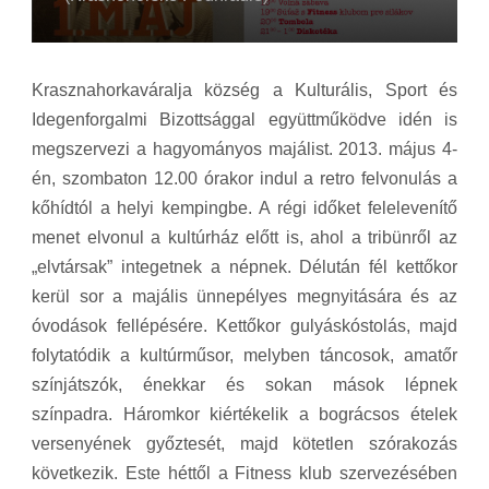
Krasznahorkaváralja község a Kulturális, Sport és
Idegenforgalmi Bizottsággal együttműködve idén is
megszervezi a hagyományos majálist. 2013. május 4-
én, szombaton 12.00 órakor indul a retro felvonulás a
kőhídtól a helyi kempingbe. A régi időket felelevenítő
menet elvonul a kultúrház előtt is, ahol a tribünről az
„elvtársak” integetnek a népnek. Délután fél kettőkor
kerül sor a majális ünnepélyes megnyitására és az
óvodások fellépésére. Kettőkor gulyáskóstolás, majd
folytatódik a kultúrműsor, melyben táncosok, amatőr
színjátszók, énekkar és sokan mások lépnek
színpadra. Háromkor kiértékelik a bográcsos ételek
versenyének győztesét, majd kötetlen szórakozás
következik. Este héttől a Fitness klub szervezésében