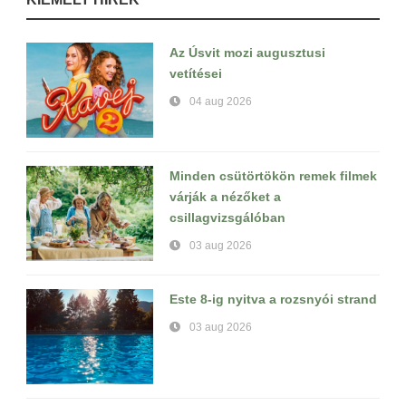
Az Úsvit mozi augusztusi
vetítései
04 aug 2026
Minden csütörtökön remek filmek
várják a nézőket a
csillagvizsgálóban
03 aug 2026
Este 8-ig nyitva a rozsnyói strand
03 aug 2026