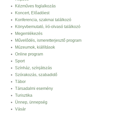
Kézműves foglalkozás
Koncert, Előadóest
Konferencia, szakmai találkozó
Könyvbemutató, író-olvasó találkozó
Megemlékezés
Művelődés, ismeretterjesztő program
Múzeumok, kiállítások
Online program
Sport
Színház, színjátszás
Szórakozás, szabadidő
Tábor
Társadalmi esemény
Turisztika
Ünnep, ünnepség
Vásár