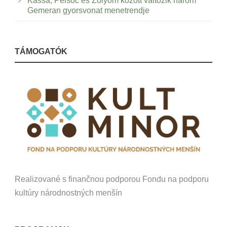
Kassa, Pelsőc és Zólyom között változik három
Gemeran gyorsvonat menetrendje
TÁMOGATÓK
Realizované s finančnou podporou Fondu na podporu
kultúry národnostných menšín