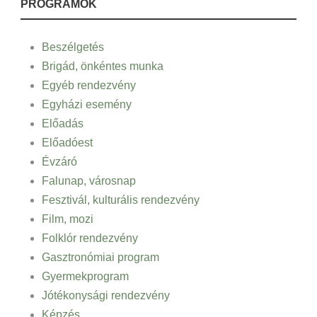
PROGRAMOK
Beszélgetés
Brigád, önkéntes munka
Egyéb rendezvény
Egyházi esemény
Előadás
Előadóest
Évzáró
Falunap, városnap
Fesztivál, kulturális rendezvény
Film, mozi
Folklór rendezvény
Gasztronómiai program
Gyermekprogram
Jótékonysági rendezvény
Képzés