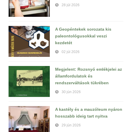
28 júl 2026
A Geopéntekek sorozata kis
paleontológusokkal veszi
kezdetét
02 júl 2026
Megjelent: Rozsnyó emlékjelei az
államfordulatok és
rendszerváltások tükrében
30 jún 2026
A kastély és a mauzóleum nyáron
hosszabb ideig tart nyitva
29 jún 2026