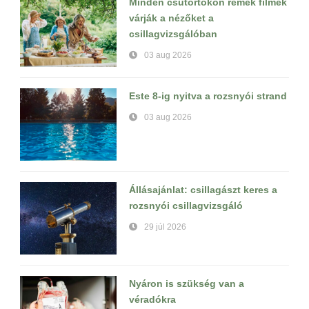
Minden csütörtökön remek filmek
várják a nézőket a
csillagvizsgálóban
03 aug 2026
Este 8-ig nyitva a rozsnyói strand
03 aug 2026
Állásajánlat: csillagászt keres a
rozsnyói csillagvizsgáló
29 júl 2026
Nyáron is szükség van a
véradókra