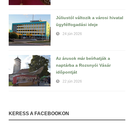
Júliustól változik a városi hivatal
ügyfélfogadási ideje
24 jún 2026
Az árusok már beírhatják a
naptárba a Rozsnyói Vásár
időpontját
22 jún 2026
KERESS A FACEBOOKON