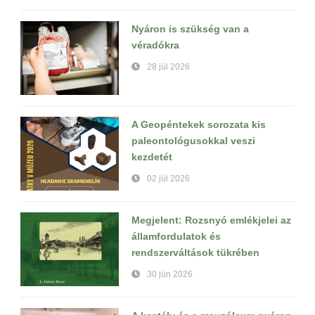
Nyáron is szükség van a
véradókra
28 júl 2026
A Geopéntekek sorozata kis
paleontológusokkal veszi
kezdetét
02 júl 2026
Megjelent: Rozsnyó emlékjelei az
államfordulatok és
rendszerváltások tükrében
30 jún 2026