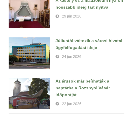
A kastély és a mauzóleum nyáron
hosszabb ideig tart nyitva
29 jún 2026
Júliustól változik a városi hivatal
ügyfélfogadási ideje
24 jún 2026
Az árusok már beírhatják a
naptárba a Rozsnyói Vásár
időpontját
22 jún 2026