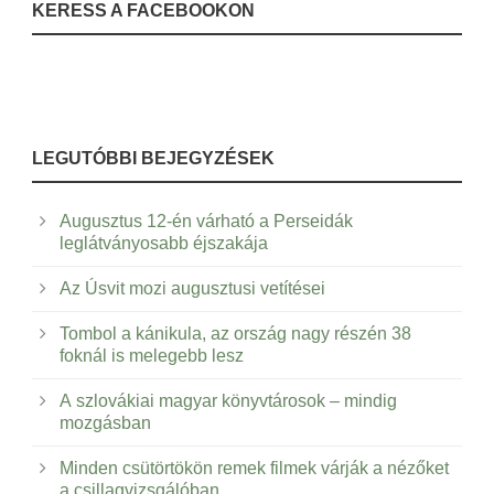
KERESS A FACEBOOKON
LEGUTÓBBI BEJEGYZÉSEK
Augusztus 12-én várható a Perseidák
leglátványosabb éjszakája
Az Úsvit mozi augusztusi vetítései
Tombol a kánikula, az ország nagy részén 38
foknál is melegebb lesz
A szlovákiai magyar könyvtárosok – mindig
mozgásban
Minden csütörtökön remek filmek várják a nézőket
a csillagvizsgálóban