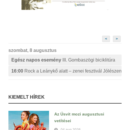
<
>
szombat, 8 augusztus
Egész napos esemény
III. Gombaszögi biciklitúra
16:00
Rock a Leánykő alatt – zenei fesztivál Jólészen
KIEMELT HÍREK
Az Úsvit mozi augusztusi
vetítései
04 aug 2026