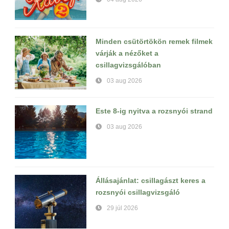
Minden csütörtökön remek filmek
várják a nézőket a
csillagvizsgálóban
03 aug 2026
Este 8-ig nyitva a rozsnyói strand
03 aug 2026
Állásajánlat: csillagászt keres a
rozsnyói csillagvizsgáló
29 júl 2026