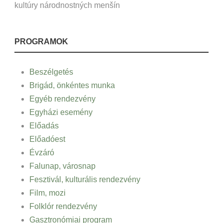
kultúry národnostných menšín
PROGRAMOK
Beszélgetés
Brigád, önkéntes munka
Egyéb rendezvény
Egyházi esemény
Előadás
Előadóest
Évzáró
Falunap, városnap
Fesztivál, kulturális rendezvény
Film, mozi
Folklór rendezvény
Gasztronómiai program