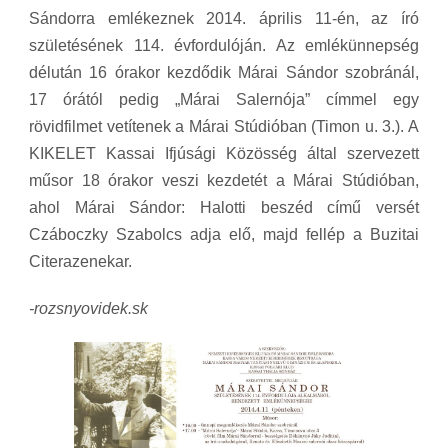
Sándorra emlékeznek 2014. április 11-én, az író
születésének 114. évfordulóján. Az emlékünnepség
délután 16 órakor kezdődik Márai Sándor szobránál,
17 órától pedig „Márai Salernója” címmel egy
rövidfilmet vetítenek a Márai Stúdióban (Timon u. 3.). A
KIKELET Kassai Ifjúsági Közösség által szervezett
műsor
18 órakor veszi kezdetét a Márai Stúdióban,
ahol
Márai Sándor: Halotti beszéd című versét
Czáboczky Szabolcs adja elő, majd fellép a Buzitai
Citerazenekar.
-rozsnyovidek.sk