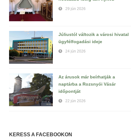
29 jún 2026
Júliustól változik a városi hivatal
ügyfélfogadási ideje
24 jún 2026
Az árusok már beírhatják a
naptárba a Rozsnyói Vásár
időpontját
22 jún 2026
KERESS A FACEBOOKON