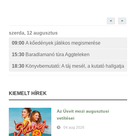
<
>
szerda, 12 augusztus
09:00
A kőedények játékos megismerése
15:30
Baradlamanó túra Aggteleken
18:30
Könyvbemutató: A táj mesél, a kutató hallgatja
KIEMELT HÍREK
Az Úsvit mozi augusztusi
vetítései
04 aug 2026