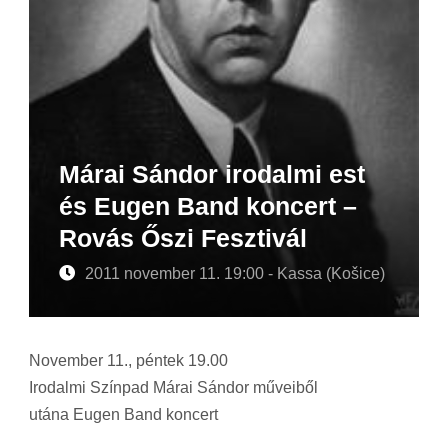
Márai Sándor irodalmi est
és Eugen Band koncert –
Rovás Őszi Fesztivál
2011 november 11. 19:00 - Kassa (Košice)
November 11., péntek 19.00
Irodalmi Színpad Márai Sándor műveiből
utána Eugen Band koncert