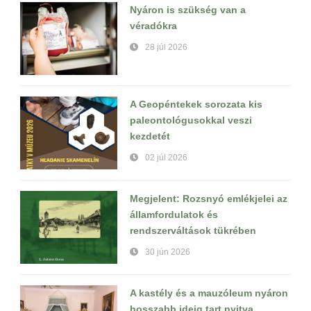
Nyáron is szükség van a
véradókra
28 júl 2026
A Geopéntekek sorozata kis
paleontológusokkal veszi
kezdetét
02 júl 2026
Megjelent: Rozsnyó emlékjelei az
államfordulatok és
rendszerváltások tükrében
30 jún 2026
A kastély és a mauzóleum nyáron
hosszabb ideig tart nyitva