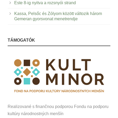
Este 8-ig nyitva a rozsnyói strand
Kassa, Pelsőc és Zólyom között változik három
Gemeran gyorsvonat menetrendje
TÁMOGATÓK
Realizované s finančnou podporou Fondu na podporu
kultúry národnostných menšín