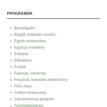
PROGRAMOK
Beszélgetés
Brigád, önkéntes munka
Egyéb rendezvény
Egyházi esemény
Előadás
Előadóest
Évzáró
Falunap, városnap
Fesztivál, kulturális rendezvény
Film, mozi
Folklór rendezvény
Gasztronómiai program
Gyermekprogram