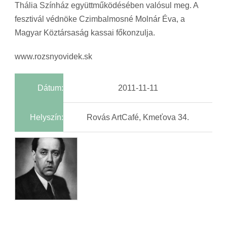
Thália Színház együttműködésében valósul meg. A
fesztivál védnöke Czimbalmosné Molnár Éva, a
Magyar Köztársaság kassai főkonzulja.
www.rozsnyovidek.sk
Dátum:
2011-11-11
Helyszín:
Rovás ArtCafé, Kmeťova 34.