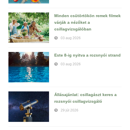
Minden csütörtökön remek filmek
várják a nézőket a
csillagvizsgálóban
03 aug 2026
Este 8-ig nyitva a rozsnyói strand
03 aug 2026
Állásajánlat: csillagászt keres a
rozsnyói csillagvizsgáló
29 júl 2026