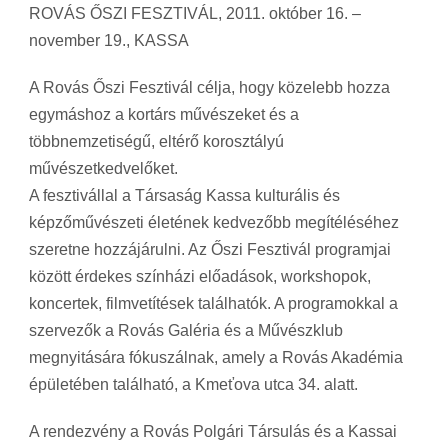
ROVÁS ŐSZI FESZTIVÁL, 2011. október 16. –
november 19., KASSA
A Rovás Őszi Fesztivál célja, hogy közelebb hozza
egymáshoz a kortárs művészeket és a
többnemzetiségű, eltérő korosztályú
művészetkedvelőket.
A fesztivállal a Társaság Kassa kulturális és
képzőművészeti életének kedvezőbb megítéléséhez
szeretne hozzájárulni. Az Őszi Fesztivál programjai
között érdekes színházi előadások, workshopok,
koncertek, filmvetítések találhatók. A programokkal a
szervezők a Rovás Galéria és a Művészklub
megnyitására fókuszálnak, amely a Rovás Akadémia
épületében található, a Kmeťova utca 34. alatt.
A rendezvény a Rovás Polgári Társulás és a Kassai