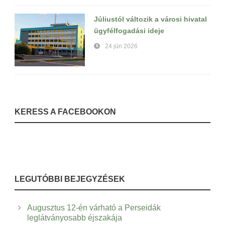
Júliustól változik a városi hivatal
ügyfélfogadási ideje
24 jún 2026
KERESS A FACEBOOKON
LEGUTÓBBI BEJEGYZÉSEK
Augusztus 12-én várható a Perseidák
leglátványosabb éjszakája