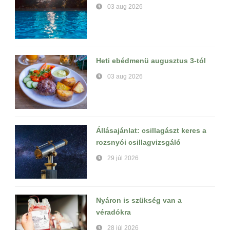
03 aug 2026
Heti ebédmenü augusztus 3-tól
03 aug 2026
Állásajánlat: csillagászt keres a
rozsnyói csillagvizsgáló
29 júl 2026
Nyáron is szükség van a
véradókra
28 júl 2026