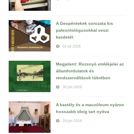
A Geopéntekek sorozata kis
paleontológusokkal veszi
kezdetét
02 júl 2026
Megjelent: Rozsnyó emlékjelei az
államfordulatok és
rendszerváltások tükrében
30 jún 2026
A kastély és a mauzóleum nyáron
hosszabb ideig tart nyitva
29 jún 2026