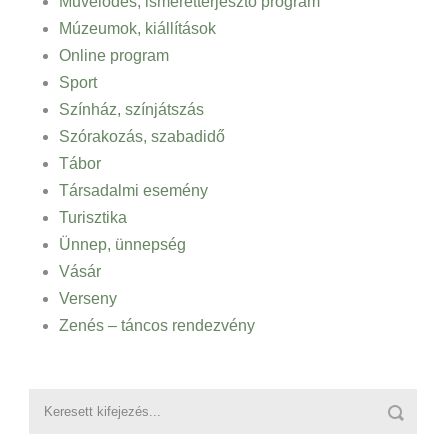
Művelődés, ismeretterjesztő program
Múzeumok, kiállítások
Online program
Sport
Színház, színjátszás
Szórakozás, szabadidő
Tábor
Társadalmi esemény
Turisztika
Ünnep, ünnepség
Vásár
Verseny
Zenés – táncos rendezvény