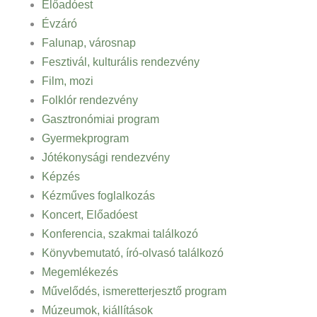
Előadóest
Évzáró
Falunap, városnap
Fesztivál, kulturális rendezvény
Film, mozi
Folklór rendezvény
Gasztronómiai program
Gyermekprogram
Jótékonysági rendezvény
Képzés
Kézműves foglalkozás
Koncert, Előadóest
Konferencia, szakmai találkozó
Könyvbemutató, író-olvasó találkozó
Megemlékezés
Művelődés, ismeretterjesztő program
Múzeumok, kiállítások