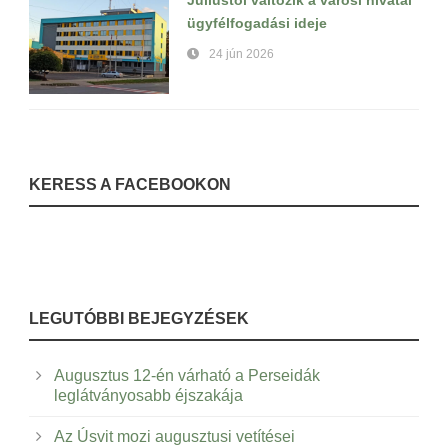
Júliustól változik a városi hivatal
ügyfélfogadási ideje
24 jún 2026
KERESS A FACEBOOKON
LEGUTÓBBI BEJEGYZÉSEK
Augusztus 12-én várható a Perseidák
leglátványosabb éjszakája
Az Úsvit mozi augusztusi vetítései