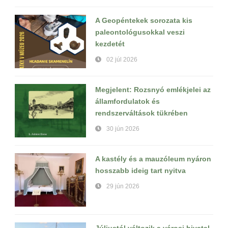
A Geopéntekek sorozata kis
paleontológusokkal veszi
kezdetét
02 júl 2026
Megjelent: Rozsnyó emlékjelei az
államfordulatok és
rendszerváltások tükrében
30 jún 2026
A kastély és a mauzóleum nyáron
hosszabb ideig tart nyitva
29 jún 2026