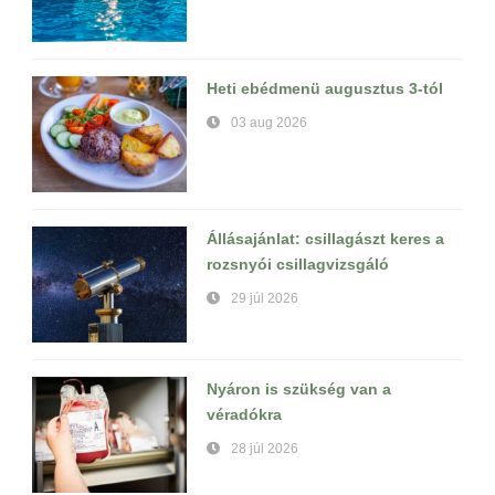
Heti ebédmenü augusztus 3-tól
03 aug 2026
Állásajánlat: csillagászt keres a
rozsnyói csillagvizsgáló
29 júl 2026
Nyáron is szükség van a
véradókra
28 júl 2026