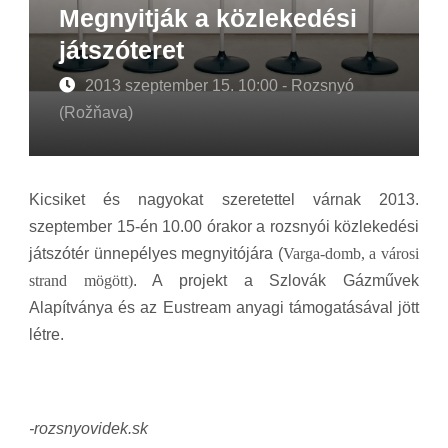
Megnyitják a közlekedési
játszóteret
2013 szeptember 15. 10:00 - Rozsnyó
(Rožňava)
Kicsiket és nagyokat szeretettel várnak 2013.
szeptember 15-én 10.00 órakor a rozsnyói közlekedési
játszótér ünnepélyes megnyitójára (
Varga-domb, a városi
strand mögött)
. A projekt a Szlovák Gázművek
Alapítványa és az Eustream anyagi támogatásával jött
létre.
-rozsnyovidek.sk