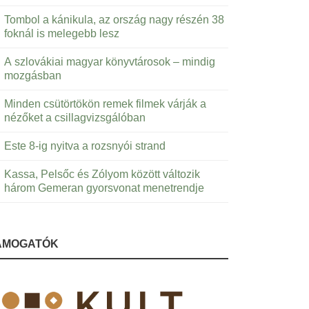
Tombol a kánikula, az ország nagy részén 38
foknál is melegebb lesz
A szlovákiai magyar könyvtárosok – mindig
mozgásban
Minden csütörtökön remek filmek várják a
nézőket a csillagvizsgálóban
Este 8-ig nyitva a rozsnyói strand
Kassa, Pelsőc és Zólyom között változik
három Gemeran gyorsvonat menetrendje
ÁMOGATÓK