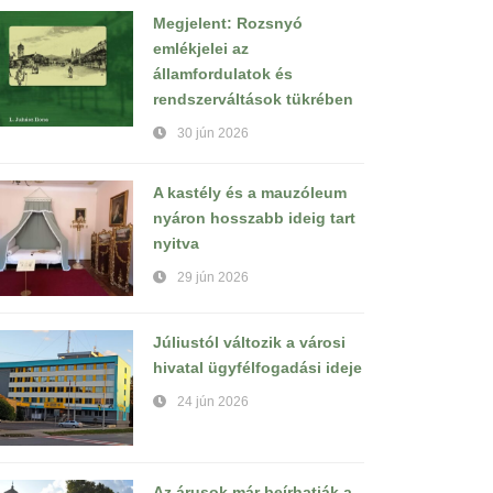
Megjelent: Rozsnyó
emlékjelei az
államfordulatok és
rendszerváltások tükrében
30 jún 2026
A kastély és a mauzóleum
nyáron hosszabb ideig tart
nyitva
29 jún 2026
Júliustól változik a városi
hivatal ügyfélfogadási ideje
24 jún 2026
Az árusok már beírhatják a