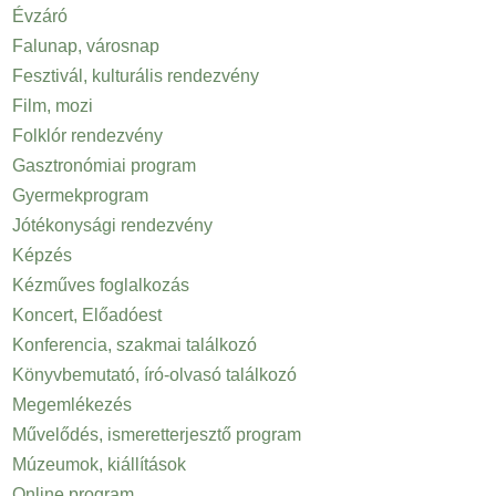
Évzáró
Falunap, városnap
Fesztivál, kulturális rendezvény
Film, mozi
Folklór rendezvény
Gasztronómiai program
Gyermekprogram
Jótékonysági rendezvény
Képzés
Kézműves foglalkozás
Koncert, Előadóest
Konferencia, szakmai találkozó
Könyvbemutató, író-olvasó találkozó
Megemlékezés
Művelődés, ismeretterjesztő program
Múzeumok, kiállítások
Online program