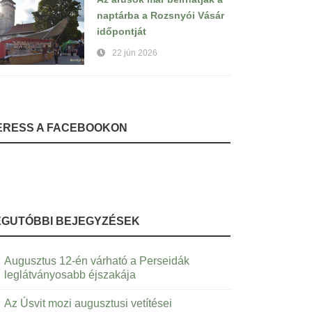
naptárba a Rozsnyói Vásár
időpontját
22 jún 2026
ERESS A FACEBOOKON
EGUTÓBBI BEJEGYZÉSEK
Augusztus 12-én várható a Perseidák
leglátványosabb éjszakája
Az Úsvit mozi augusztusi vetítései