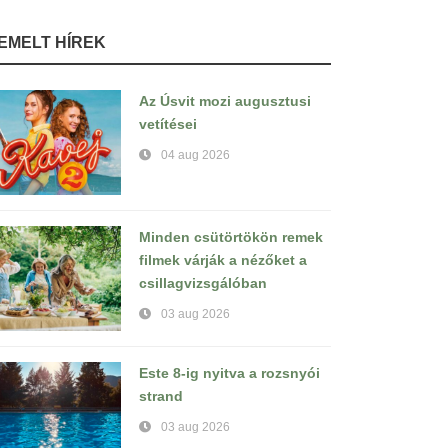
IEMELT HÍREK
Az Úsvit mozi augusztusi
vetítései
04 aug 2026
Minden csütörtökön remek
filmek várják a nézőket a
csillagvizsgálóban
03 aug 2026
Este 8-ig nyitva a rozsnyói
strand
03 aug 2026