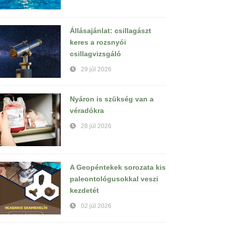
Állásajánlat: csillagászt
keres a rozsnyói
csillagvizsgáló
29 júl 2026
Nyáron is szükség van a
véradókra
28 júl 2026
A Geopéntekek sorozata kis
paleontológusokkal veszi
kezdetét
02 júl 2026