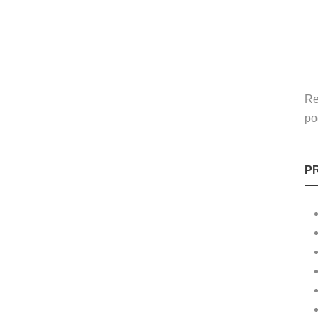
Re
po
P