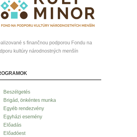
alizované s finančnou podporou Fondu na
dporu kultúry národnostných menšín
ROGRAMOK
Beszélgetés
Brigád, önkéntes munka
Egyéb rendezvény
Egyházi esemény
Előadás
Előadóest