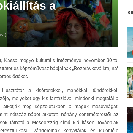
iállítás a
K
va)
, Kassa megye kulturális intézménye november 30-tól
sztrátor és képzőművész bábjainak „Rozprávková krajina“
 érdeklődőket.
llusztrátor, a kísértetekkel, manókkal, tündérekkel,
ezője, melyeket egy kis fantáziával mindenki megtalál a
k alkotják meg képzeletükben a maguk mesevilágát.
int hétszáz bábot alkotott, néhány centiméterestől az
ok látható a Meseország című kiállításon, továbbiak
eresztül-kasul vándorolnak könyvtárak és különféle