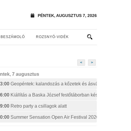
PÉNTEK, AUGUSZTUS 7, 2026
BESZÁMOLÓ
ROZSNYÓ-VIDÉK
<
>
ntek, 7 augusztus
3:00
Geopéntek: kalandozás a kőzetek és ásványok izgalmas 
6:00
Kiállítás a Baska József festőtáborban készült művekből
9:00
Retro party a csillagok alatt
0:00
Summer Sensation Open Air Festival 2026: STERBINS