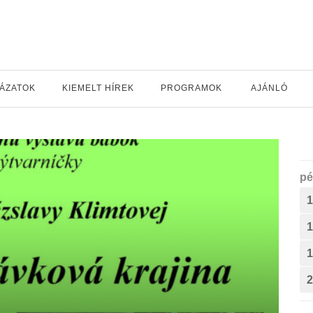
YÁZATOK
KIEMELT HÍREK
PROGRAMOK
AJÁNLÓ
pé
1
1
1
2