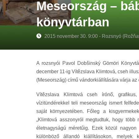
Meseország – bábk
könyvtárban
2015 november 30. 9:00 - Rozsnyó (Rožňa
A rozsnyói Pavol Dobšinský Gömöri Könyvtár
december 11-ig Vítězslava Klimtová, cseh illu
(Meseország) című vándorkiállítására várja az
Vítězslava Klimtová cseh írónő, grafikus, i
vízitündérekkel teli meseország ismert felfed
saját környezetében. Főleg a kisgyermeke
„Klimtová asszonyról megtudtuk, hogy több m
életnagyságú méretűig. Ezek közül nagyon s
különböző állandó kiállításokon, melyek k