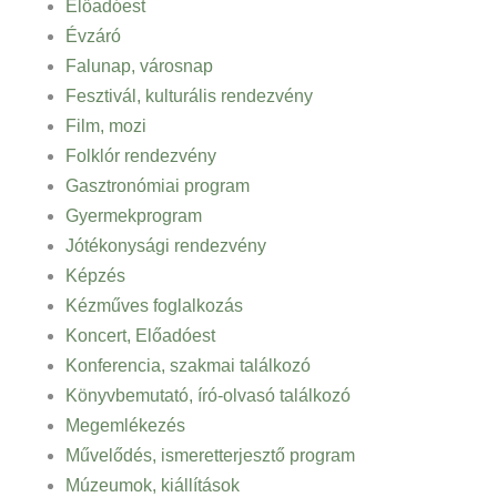
Előadóest
Évzáró
Falunap, városnap
Fesztivál, kulturális rendezvény
Film, mozi
Folklór rendezvény
Gasztronómiai program
Gyermekprogram
Jótékonysági rendezvény
Képzés
Kézműves foglalkozás
Koncert, Előadóest
Konferencia, szakmai találkozó
Könyvbemutató, író-olvasó találkozó
Megemlékezés
Művelődés, ismeretterjesztő program
Múzeumok, kiállítások