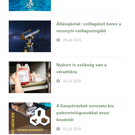
Állásajánlat: csillagászt keres a
rozsnyói csillagvizsgáló
29 júl 2026
Nyáron is szükség van a
véradókra
28 júl 2026
A Geopéntekek sorozata kis
paleontológusokkal veszi
kezdetét
02 júl 2026