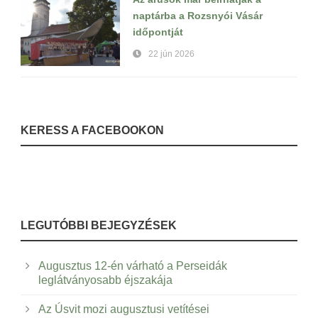
naptárba a Rozsnyói Vásár
időpontját
22 jún 2026
KERESS A FACEBOOKON
LEGUTÓBBI BEJEGYZÉSEK
Augusztus 12-én várható a Perseidák
leglátványosabb éjszakája
Az Úsvit mozi augusztusi vetítései