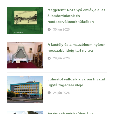
Megjelent: Rozsnyó emlékjelei az
államfordulatok és
rendszerváltások tükrében
30 jún 2026
A kastély és a mauzóleum nyáron
hosszabb ideig tart nyitva
29 jún 2026
Júliustól változik a városi hivatal
ügyfélfogadási ideje
24 jún 2026
Az árusok már beírhatják a