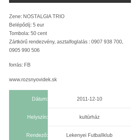
Zene: NOSTALGIA TRIO
Belépődíj: 5 eur
Tombola: 50 cent
Zártkörű rendezvény, asztalfoglalás : 0907 938 700,
0905 990 506
forrás: FB
www.rozsnyovidek.sk
Dátum:
2011-12-10
Helyszín:
kultúrház
Rendező:
Lekenyei Futballklub