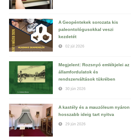
A Geopéntekek sorozata kis
paleontológusokkal veszi
kezdetét
02 júl 2026
Megjelent: Rozsnyó emlékjelei az
államfordulatok és
rendszerváltások tükrében
30 jún 2026
A kastély és a mauzóleum nyáron
hosszabb ideig tart nyitva
29 jún 2026