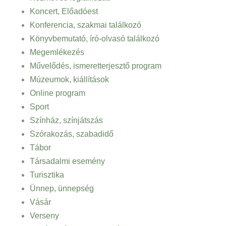
Koncert, Előadóest
Konferencia, szakmai találkozó
Könyvbemutató, író-olvasó találkozó
Megemlékezés
Művelődés, ismeretterjesztő program
Múzeumok, kiállítások
Online program
Sport
Színház, színjátszás
Szórakozás, szabadidő
Tábor
Társadalmi esemény
Turisztika
Ünnep, ünnepség
Vásár
Verseny