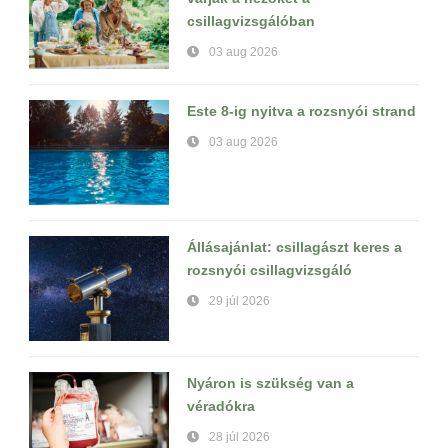
csillagvizsgálóban
03 aug 2026
Este 8-ig nyitva a rozsnyói strand
03 aug 2026
Állásajánlat: csillagászt keres a
rozsnyói csillagvizsgáló
29 júl 2026
Nyáron is szükség van a
véradókra
28 júl 2026