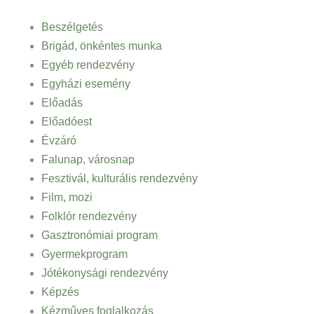
Beszélgetés
Brigád, önkéntes munka
Egyéb rendezvény
Egyházi esemény
Előadás
Előadóest
Évzáró
Falunap, városnap
Fesztivál, kulturális rendezvény
Film, mozi
Folklór rendezvény
Gasztronómiai program
Gyermekprogram
Jótékonysági rendezvény
Képzés
Kézműves foglalkozás