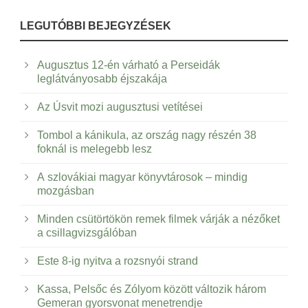
LEGUTÓBBI BEJEGYZÉSEK
Augusztus 12-én várható a Perseidák
leglátványosabb éjszakája
Az Úsvit mozi augusztusi vetítései
Tombol a kánikula, az ország nagy részén 38
foknál is melegebb lesz
A szlovákiai magyar könyvtárosok – mindig
mozgásban
Minden csütörtökön remek filmek várják a nézőket
a csillagvizsgálóban
Este 8-ig nyitva a rozsnyói strand
Kassa, Pelsőc és Zólyom között változik három
Gemeran gyorsvonat menetrendje