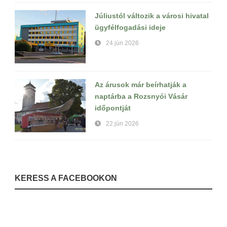
Júliustól változik a városi hivatal
ügyfélfogadási ideje
24 jún 2026
Az árusok már beírhatják a
naptárba a Rozsnyói Vásár
időpontját
22 jún 2026
KERESS A FACEBOOKON