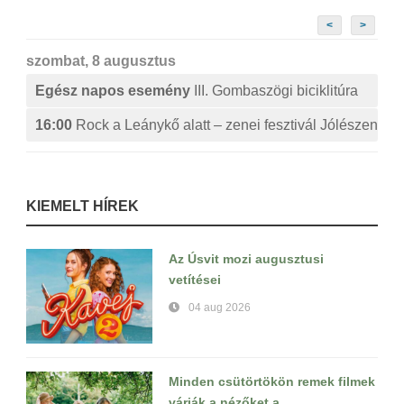
<
>
szombat, 8 augusztus
Egész napos esemény
III. Gombaszögi biciklitúra
16:00
Rock a Leánykő alatt – zenei fesztivál Jólészen
KIEMELT HÍREK
Az Úsvit mozi augusztusi
vetítései
04 aug 2026
Minden csütörtökön remek filmek
várják a nézőket a