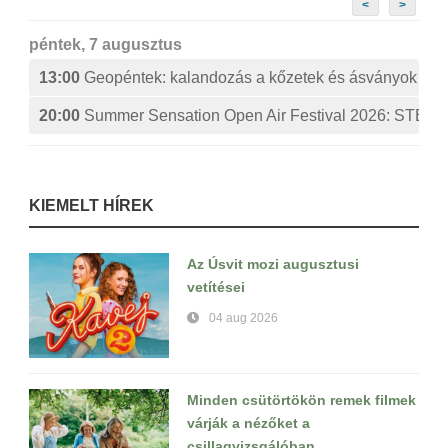
<
>
péntek, 7 augusztus
13:00
Geopéntek: kalandozás a kőzetek és ásványok izg
20:00
Summer Sensation Open Air Festival 2026: ST
KIEMELT HÍREK
Az Úsvit mozi augusztusi
vetítései
04 aug 2026
Minden csütörtökön remek filmek
várják a nézőket a
csillagvizsgálóban