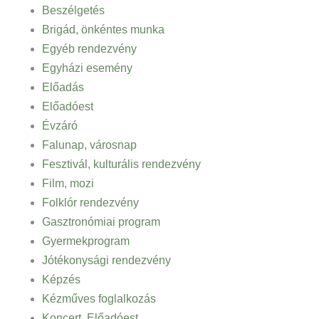
Beszélgetés
Brigád, önkéntes munka
Egyéb rendezvény
Egyházi esemény
Előadás
Előadóest
Évzáró
Falunap, városnap
Fesztivál, kulturális rendezvény
Film, mozi
Folklór rendezvény
Gasztronómiai program
Gyermekprogram
Jótékonysági rendezvény
Képzés
Kézműves foglalkozás
Koncert, Előadóest