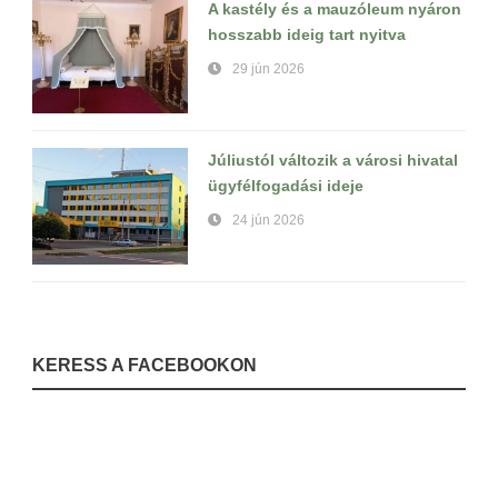
A kastély és a mauzóleum nyáron
hosszabb ideig tart nyitva
29 jún 2026
Júliustól változik a városi hivatal
ügyfélfogadási ideje
24 jún 2026
KERESS A FACEBOOKON