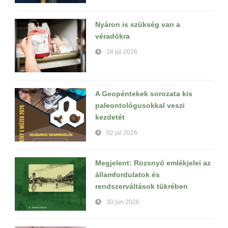
Nyáron is szükség van a
véradókra
28 júl 2026
A Geopéntekek sorozata kis
paleontológusokkal veszi
kezdetét
02 júl 2026
Megjelent: Rozsnyó emlékjelei az
államfordulatok és
rendszerváltások tükrében
30 jún 2026