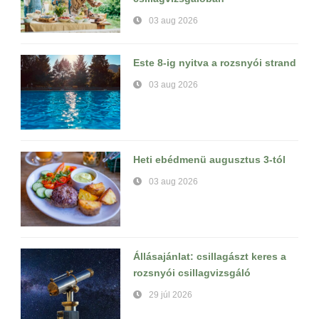
03 aug 2026
Este 8-ig nyitva a rozsnyói strand
03 aug 2026
Heti ebédmenü augusztus 3-tól
03 aug 2026
Állásajánlat: csillagászt keres a
rozsnyói csillagvizsgáló
29 júl 2026