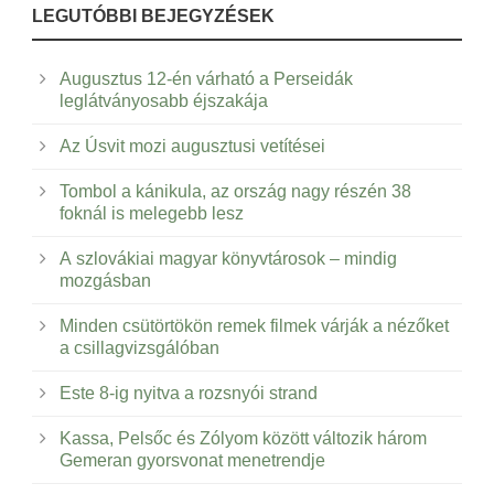
LEGUTÓBBI BEJEGYZÉSEK
Augusztus 12-én várható a Perseidák
leglátványosabb éjszakája
Az Úsvit mozi augusztusi vetítései
Tombol a kánikula, az ország nagy részén 38
foknál is melegebb lesz
A szlovákiai magyar könyvtárosok – mindig
mozgásban
Minden csütörtökön remek filmek várják a nézőket
a csillagvizsgálóban
Este 8-ig nyitva a rozsnyói strand
Kassa, Pelsőc és Zólyom között változik három
Gemeran gyorsvonat menetrendje