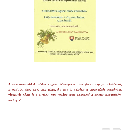
A www.rozsnyovidek.sk oldalon megjelent bármilyen tartalom (írásos anyagok, adatbázisok,
információk, képek, videó stb.) utánközlése csak és kizárólag a szerkesztőség engedélyével,
változtatás nélkül és a portálra, mint forrásra utaló egyértelmű hivatkozás feltüntetésével
lehetséges!