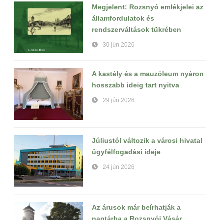
Megjelent: Rozsnyó emlékjelei az
államfordulatok és
rendszerváltások tükrében
30 jún 2026
A kastély és a mauzóleum nyáron
hosszabb ideig tart nyitva
29 jún 2026
Júliustól változik a városi hivatal
ügyfélfogadási ideje
24 jún 2026
Az árusok már beírhatják a
naptárba a Rozsnyói Vásár