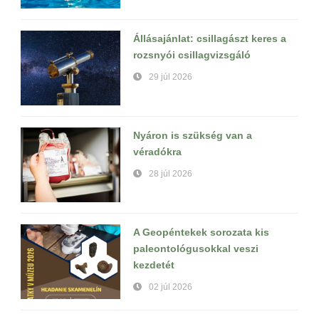
Állásajánlat: csillagászt keres a
rozsnyói csillagvizsgáló
29 júl 2026
Nyáron is szükség van a
véradókra
28 júl 2026
A Geopéntekek sorozata kis
paleontológusokkal veszi
kezdetét
02 júl 2026