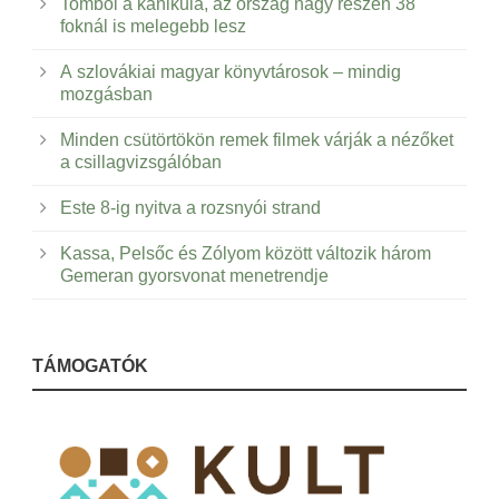
Tombol a kánikula, az ország nagy részén 38
foknál is melegebb lesz
A szlovákiai magyar könyvtárosok – mindig
mozgásban
Minden csütörtökön remek filmek várják a nézőket
a csillagvizsgálóban
Este 8-ig nyitva a rozsnyói strand
Kassa, Pelsőc és Zólyom között változik három
Gemeran gyorsvonat menetrendje
TÁMOGATÓK