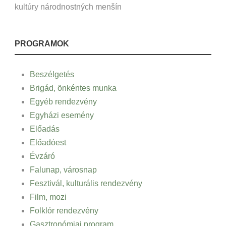
kultúry národnostných menšín
PROGRAMOK
Beszélgetés
Brigád, önkéntes munka
Egyéb rendezvény
Egyházi esemény
Előadás
Előadóest
Évzáró
Falunap, városnap
Fesztivál, kulturális rendezvény
Film, mozi
Folklór rendezvény
Gasztronómiai program