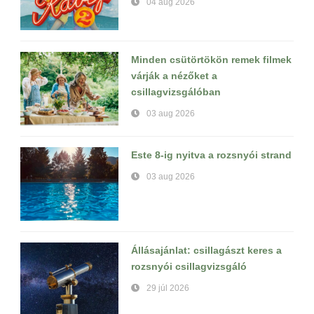
04 aug 2026
Minden csütörtökön remek filmek
várják a nézőket a
csillagvizsgálóban
03 aug 2026
Este 8-ig nyitva a rozsnyói strand
03 aug 2026
Állásajánlat: csillagászt keres a
rozsnyói csillagvizsgáló
29 júl 2026