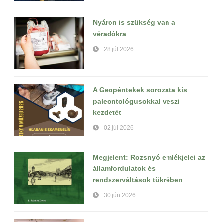
Nyáron is szükség van a
véradókra
28 júl 2026
A Geopéntekek sorozata kis
paleontológusokkal veszi
kezdetét
02 júl 2026
Megjelent: Rozsnyó emlékjelei az
államfordulatok és
rendszerváltások tükrében
30 jún 2026