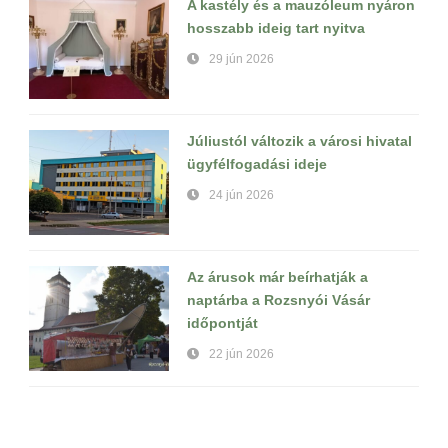
A kastély és a mauzóleum nyáron
hosszabb ideig tart nyitva
29 jún 2026
Júliustól változik a városi hivatal
ügyfélfogadási ideje
24 jún 2026
Az árusok már beírhatják a
naptárba a Rozsnyói Vásár
időpontját
22 jún 2026