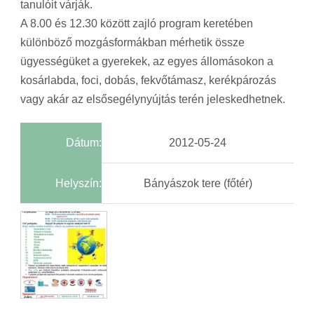
tanulóit várják.
A 8.00 és 12.30 között zajló program keretében
különböző mozgásformákban mérhetik össze
ügyességüket a gyerekek, az egyes állomásokon a
kosárlabda, foci, dobás, fekvőtámasz, kerékpározás
vagy akár az elsősegélynyújtás terén jeleskedhetnek.
Dátum:
2012-05-24
Helyszín:
Bányászok tere (főtér)