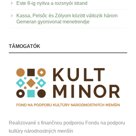
Este 8-ig nyitva a rozsnyói strand
Kassa, Pelsőc és Zólyom között változik három
Gemeran gyorsvonat menetrendje
TÁMOGATÓK
Realizované s finančnou podporou Fondu na podporu
kultúry národnostných menšín