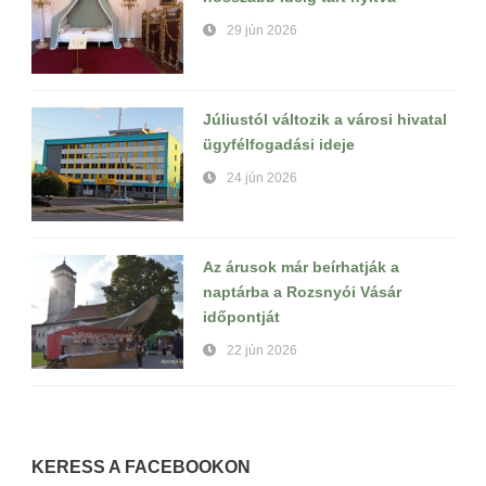
29 jún 2026
Júliustól változik a városi hivatal
ügyfélfogadási ideje
24 jún 2026
Az árusok már beírhatják a
naptárba a Rozsnyói Vásár
időpontját
22 jún 2026
KERESS A FACEBOOKON