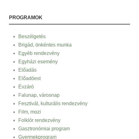
PROGRAMOK
Beszélgetés
Brigád, önkéntes munka
Egyéb rendezvény
Egyházi esemény
Előadás
Előadóest
Évzáró
Falunap, városnap
Fesztivál, kulturális rendezvény
Film, mozi
Folklór rendezvény
Gasztronómiai program
Gyermekprogram