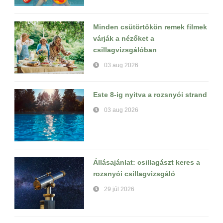
Minden csütörtökön remek filmek
várják a nézőket a
csillagvizsgálóban
03 aug 2026
Este 8-ig nyitva a rozsnyói strand
03 aug 2026
Állásajánlat: csillagászt keres a
rozsnyói csillagvizsgáló
29 júl 2026