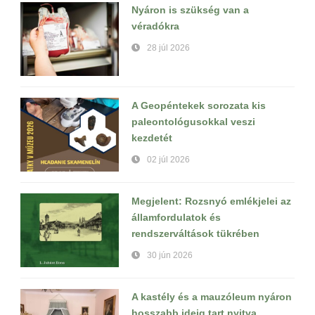
Nyáron is szükség van a
véradókra
28 júl 2026
A Geopéntekek sorozata kis
paleontológusokkal veszi
kezdetét
02 júl 2026
Megjelent: Rozsnyó emlékjelei az
államfordulatok és
rendszerváltások tükrében
30 jún 2026
A kastély és a mauzóleum nyáron
hosszabb ideig tart nyitva