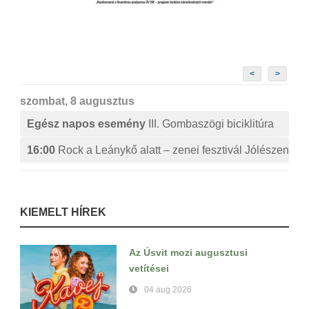
<
>
szombat, 8 augusztus
Egész napos esemény
III. Gombaszögi biciklitúra
16:00
Rock a Leánykő alatt – zenei fesztivál Jólészen
KIEMELT HÍREK
Az Úsvit mozi augusztusi
vetítései
04 aug 2026