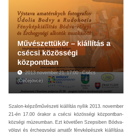
Művészettükör – kiállítás a
csécsi közösségi
központban
2013 november 21. 17:00 - Csécs
(Čečejovce)
Szalon-képzőművészeti kiállítás nyílik 2013. november
21-én 17.00 órakor a csécsi közösségi központban-
községi múzeumban. Ezt követően Szepsiben Bódva-
völgyi és érchegységi amatőr fényképészek kiállítása