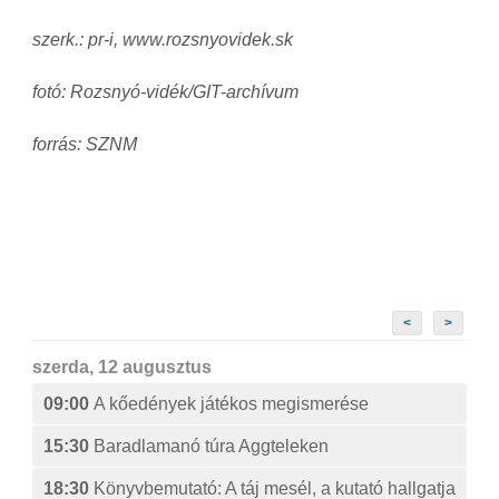
szerk.: pr-i, www.rozsnyovidek.sk
fotó: Rozsnyó-vidék/GIT-archívum
forrás: SZNM
<
>
szerda, 12 augusztus
09:00
A kőedények játékos megismerése
15:30
Baradlamanó túra Aggteleken
18:30
Könyvbemutató: A táj mesél, a kutató hallgatja