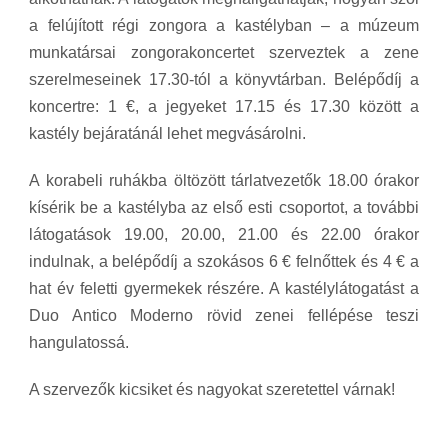
a felújított régi zongora a kastélyban – a múzeum
munkatársai zongorakoncertet szerveztek a zene
szerelmeseinek 17.30-tól a könyvtárban. Belépődíj a
koncertre: 1 €, a jegyeket 17.15 és 17.30 között a
kastély bejáratánál lehet megvásárolni.
A korabeli ruhákba öltözött tárlatvezetők 18.00 órakor
kísérik be a kastélyba az első esti csoportot, a további
látogatások 19.00, 20.00, 21.00 és 22.00 órakor
indulnak, a belépődíj a szokásos 6 € felnőttek és 4 € a
hat év feletti gyermekek részére. A kastélylátogatást a
Duo Antico Moderno rövid zenei fellépése teszi
hangulatossá.
A szervezők kicsiket és nagyokat szeretettel várnak!