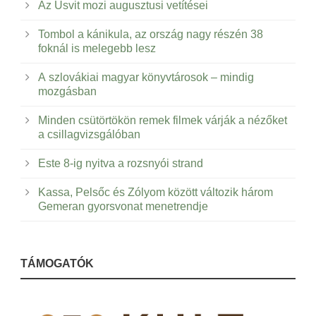
Az Úsvit mozi augusztusi vetítései
Tombol a kánikula, az ország nagy részén 38
foknál is melegebb lesz
A szlovákiai magyar könyvtárosok – mindig
mozgásban
Minden csütörtökön remek filmek várják a nézőket
a csillagvizsgálóban
Este 8-ig nyitva a rozsnyói strand
Kassa, Pelsőc és Zólyom között változik három
Gemeran gyorsvonat menetrendje
TÁMOGATÓK