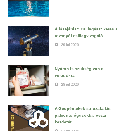
Állásajánlat: csillagászt keres a
rozsnyói csillagvizsgáló
29 júl 2026
Nyáron is szükség van a
véradókra
28 júl 2026
A Geopéntekek sorozata kis
paleontológusokkal veszi
kezdetét
02 júl 2026