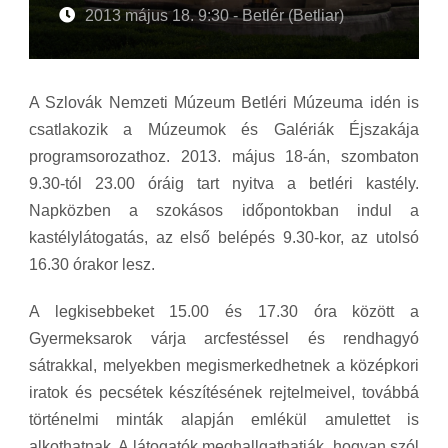
2013 május 18. 9:30 - Betlér (Betliar)
A Szlovák Nemzeti Múzeum Betléri Múzeuma idén is
csatlakozik a Múzeumok és Galériák Éjszakája
programsorozathoz. 2013. május 18-án, szombaton
9.30-tól 23.00 óráig tart nyitva a betléri kastély.
Napközben a szokásos időpontokban indul a
kastélylátogatás, az első belépés 9.30-kor, az utolsó
16.30 órakor lesz.
A legkisebbeket 15.00 és 17.30 óra között a
Gyermeksarok várja arcfestéssel és rendhagyó
sátrakkal, melyekben megismerkedhetnek a középkori
iratok és pecsétek készítésének rejtelmeivel, továbbá
történelmi minták alapján emlékül amulettet is
alkothatnak. A látogatók meghallgathatják, hogyan szól