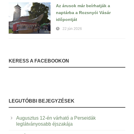
Az árusok már beírhatják a
naptárba a Rozsnyói Vásár
időpontját
22 jún 2026
KERESS A FACEBOOKON
LEGUTÓBBI BEJEGYZÉSEK
Augusztus 12-én várható a Perseidák
leglátványosabb éjszakája