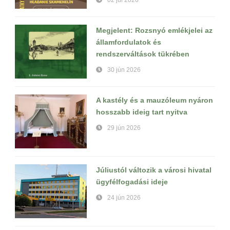
Megjelent: Rozsnyó emlékjelei az
államfordulatok és
rendszerváltások tükrében
30 jún 2026
A kastély és a mauzóleum nyáron
hosszabb ideig tart nyitva
29 jún 2026
Júliustól változik a városi hivatal
ügyfélfogadási ideje
24 jún 2026