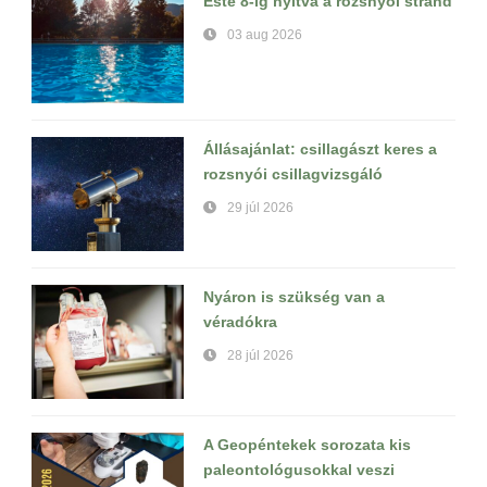
Este 8-ig nyitva a rozsnyói strand
03 aug 2026
Állásajánlat: csillagászt keres a
rozsnyói csillagvizsgáló
29 júl 2026
Nyáron is szükség van a
véradókra
28 júl 2026
A Geopéntekek sorozata kis
paleontológusokkal veszi