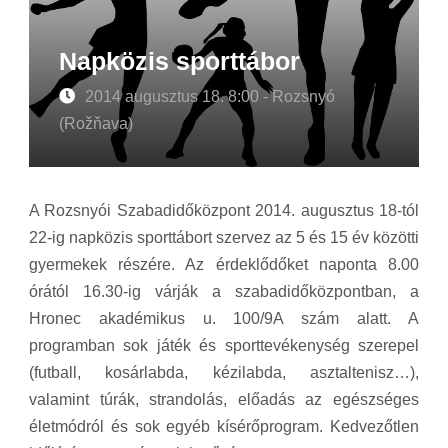
Napközis sporttábor
2014 augusztus 18. 8:00 - Rozsnyó
(Rožňava)
A Rozsnyói Szabadidőközpont 2014. augusztus 18-tól
22-ig napközis sporttábort szervez az 5 és 15 év közötti
gyermekek részére. Az érdeklődőket naponta 8.00
órától 16.30-ig várják a szabadidőközpontban, a
Hronec akadémikus u. 100/9A szám alatt. A
programban sok játék és sporttevékenység szerepel
(futball, kosárlabda, kézilabda, asztaltenisz…),
valamint túrák, strandolás, előadás az egészséges
életmódról és sok egyéb kísérőprogram. Kedvezőtlen