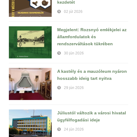
kezdetét
02 júl 2026
Megjelent: Rozsnyó emlékjelei az
államfordulatok és
rendszerváltások tükrében
30 jún 2026
A kastély és a mauzóleum nyáron
hosszabb ideig tart nyitva
29 jún 2026
Júliustól változik a városi hivatal
ügyfélfogadási ideje
24 jún 2026