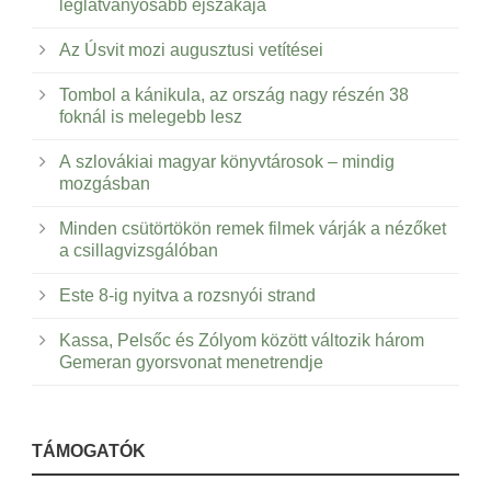
leglátványosabb éjszakája
Az Úsvit mozi augusztusi vetítései
Tombol a kánikula, az ország nagy részén 38
foknál is melegebb lesz
A szlovákiai magyar könyvtárosok – mindig
mozgásban
Minden csütörtökön remek filmek várják a nézőket
a csillagvizsgálóban
Este 8-ig nyitva a rozsnyói strand
Kassa, Pelsőc és Zólyom között változik három
Gemeran gyorsvonat menetrendje
TÁMOGATÓK