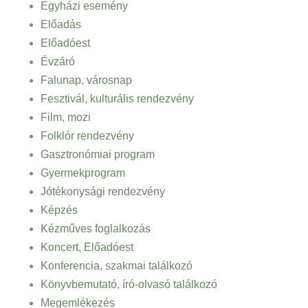
Egyházi esemény
Előadás
Előadóest
Évzáró
Falunap, városnap
Fesztivál, kulturális rendezvény
Film, mozi
Folklór rendezvény
Gasztronómiai program
Gyermekprogram
Jótékonysági rendezvény
Képzés
Kézműves foglalkozás
Koncert, Előadóest
Konferencia, szakmai találkozó
Könyvbemutató, író-olvasó találkozó
Megemlékezés