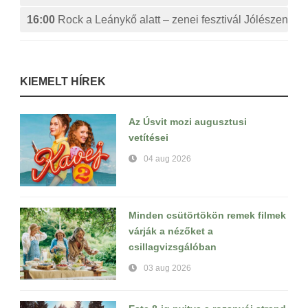
16:00
Rock a Leánykő alatt – zenei fesztivál Jólészen
KIEMELT HÍREK
Az Úsvit mozi augusztusi
vetítései
04 aug 2026
Minden csütörtökön remek filmek
várják a nézőket a
csillagvizsgálóban
03 aug 2026