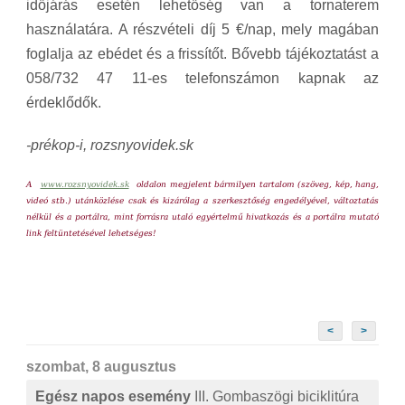
időjárás esetén lehetőség van a tornaterem
használatára. A részvételi díj 5 €/nap, mely magában
foglalja az ebédet és a frissítőt. Bővebb tájékoztatást a
058/732 47 11-es telefonszámon kapnak az
érdeklődők.
-prékop-i, rozsnyovidek.sk
A
www.rozsnyovidek.sk
oldalon megjelent bármilyen tartalom (szöveg, kép, hang,
videó stb.) utánközlése csak és kizárólag a szerkesztőség engedélyével, változtatás
nélkül és a portálra, mint forrásra utaló egyértelmű hivatkozás és a portálra mutató
link feltüntetésével lehetséges!
<
>
szombat, 8 augusztus
Egész napos esemény
III. Gombaszögi biciklitúra