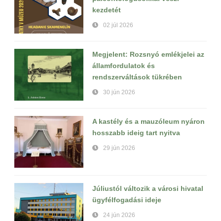
kezdetét
02 júl 2026
Megjelent: Rozsnyó emlékjelei az
államfordulatok és
rendszerváltások tükrében
30 jún 2026
A kastély és a mauzóleum nyáron
hosszabb ideig tart nyitva
29 jún 2026
Júliustól változik a városi hivatal
ügyfélfogadási ideje
24 jún 2026