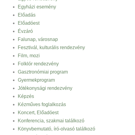
Egyházi esemény
Előadás
Előadóest
Évzáró
Falunap, városnap
Fesztivál, kulturális rendezvény
Film, mozi
Folklór rendezvény
Gasztronómiai program
Gyermekprogram
Jótékonysági rendezvény
Képzés
Kézműves foglalkozás
Koncert, Előadóest
Konferencia, szakmai találkozó
Könyvbemutató, író-olvasó találkozó