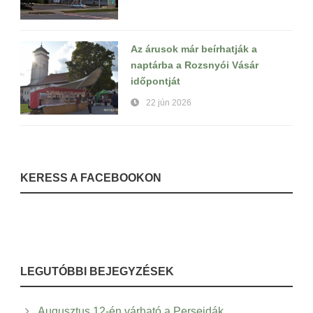
Az árusok már beírhatják a
naptárba a Rozsnyói Vásár
időpontját
22 jún 2026
KERESS A FACEBOOKON
LEGUTÓBBI BEJEGYZÉSEK
Augusztus 12-én várható a Perseidák