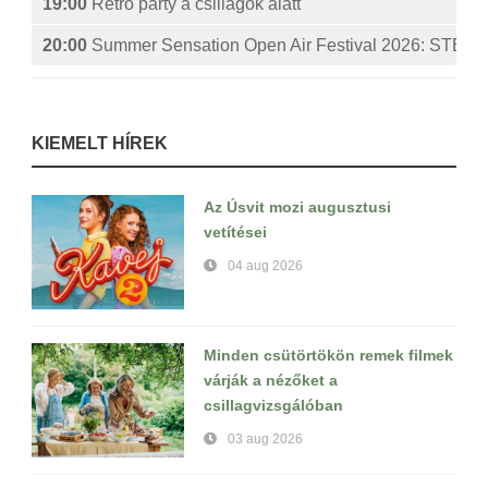
19:00
Retro party a csillagok alatt
20:00
Summer Sensation Open Air Festival 2026: ST
KIEMELT HÍREK
Az Úsvit mozi augusztusi
vetítései
04 aug 2026
Minden csütörtökön remek filmek
várják a nézőket a
csillagvizsgálóban
03 aug 2026