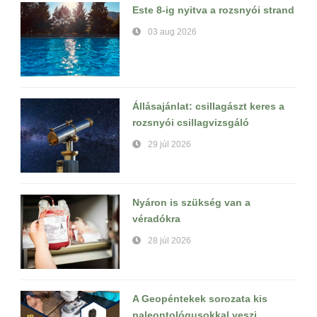
Este 8-ig nyitva a rozsnyói strand
03 aug 2026
Állásajánlat: csillagászt keres a
rozsnyói csillagvizsgáló
29 júl 2026
Nyáron is szükség van a
véradókra
28 júl 2026
A Geopéntekek sorozata kis
paleontológusokkal veszi