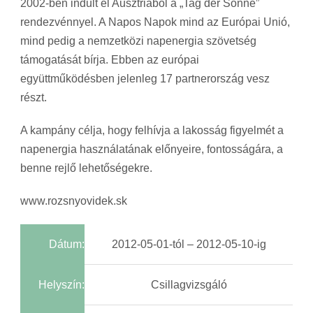
2002-ben indult el Ausztriából a „Tag der Sonne”
rendezvénnyel. A Napos Napok mind az Európai Unió,
mind pedig a nemzetközi napenergia szövetség
támogatását bírja. Ebben az európai
együttműködésben jelenleg 17 partnerország vesz
részt.
A kampány célja, hogy felhívja a lakosság figyelmét a
napenergia használatának előnyeire, fontosságára, a
benne rejlő lehetőségekre.
www.rozsnyovidek.sk
Dátum:
2012-05-01-tól – 2012-05-10-ig
Helyszín:
Csillagvizsgáló