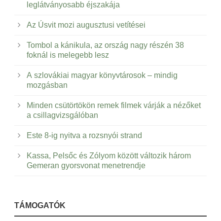
leglátványosabb éjszakája
Az Úsvit mozi augusztusi vetítései
Tombol a kánikula, az ország nagy részén 38
foknál is melegebb lesz
A szlovákiai magyar könyvtárosok – mindig
mozgásban
Minden csütörtökön remek filmek várják a nézőket
a csillagvizsgálóban
Este 8-ig nyitva a rozsnyói strand
Kassa, Pelsőc és Zólyom között változik három
Gemeran gyorsvonat menetrendje
TÁMOGATÓK