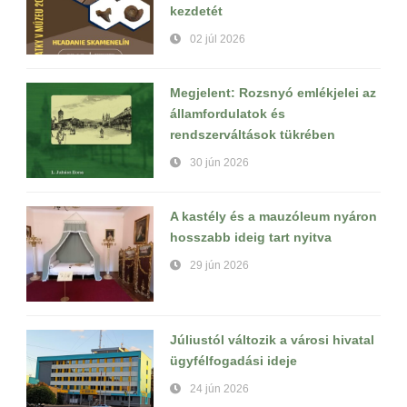
kezdetét
02 júl 2026
Megjelent: Rozsnyó emlékjelei az
államfordulatok és
rendszerváltások tükrében
30 jún 2026
A kastély és a mauzóleum nyáron
hosszabb ideig tart nyitva
29 jún 2026
Júliustól változik a városi hivatal
ügyfélfogadási ideje
24 jún 2026