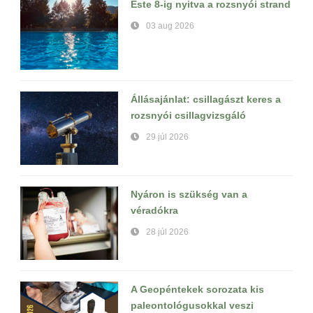
Este 8-ig nyitva a rozsnyói strand
03 aug 2026
Állásajánlat: csillagászt keres a
rozsnyói csillagvizsgáló
29 júl 2026
Nyáron is szükség van a
véradókra
28 júl 2026
A Geopéntekek sorozata kis
paleontológusokkal veszi