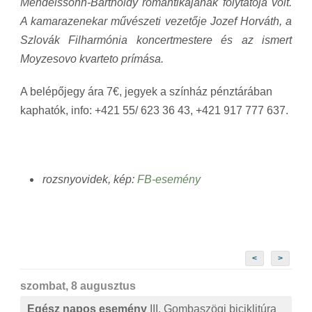
Mendelssohn-Bartholdy romantikájának folytatója volt.
A kamarazenekar művészeti vezetője Jozef Horváth, a
Szlovák Filharmónia koncertmestere és az ismert
Moyzesovo kvarteto prímása.
A belépőjegy ára 7€, jegyek a színház pénztárában
kaphatók, info: +421 55/ 623 36 43, +421 917 777 637.
rozsnyovidek, kép:
FB-esemény
<
>
szombat, 8 augusztus
Egész napos esemény
III. Gombaszögi biciklitúra