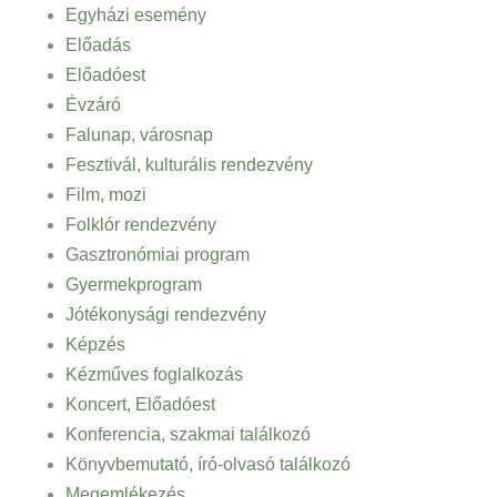
Egyházi esemény
Előadás
Előadóest
Évzáró
Falunap, városnap
Fesztivál, kulturális rendezvény
Film, mozi
Folklór rendezvény
Gasztronómiai program
Gyermekprogram
Jótékonysági rendezvény
Képzés
Kézműves foglalkozás
Koncert, Előadóest
Konferencia, szakmai találkozó
Könyvbemutató, író-olvasó találkozó
Megemlékezés