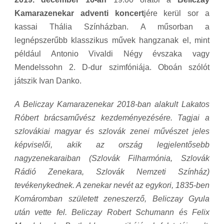
Kamarazenekar adventi koncert
jére kerül sor a
kassai Thália Színházban. A műsorban a
legnépszerűbb klasszikus művek hangzanak el, mint
például Antonio Vivaldi Négy évszaka vagy
Mendelssohn 2. D-dur szimfóniája. Oboán szólót
játszik Ivan Danko.
A Beliczay Kamarazenekar 2018-ban alakult Lakatos
Róbert brácsaművész kezdeményezésére. Tagjai a
szlovákiai magyar és szlovák zenei művészet jeles
képviselői, akik az ország legjelentősebb
nagyzenekaraiban (Szlovák Filharmónia, Szlovák
Rádió Zenekara, Szlovák Nemzeti Színház)
tevékenykednek. A zenekar nevét az egykori, 1835-ben
Komáromban született zeneszerző, Beliczay Gyula
után vette fel. Beliczay Robert Schumann és Felix