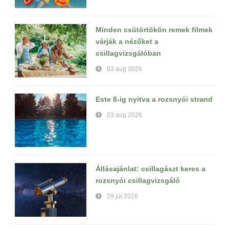
Minden csütörtökön remek filmek
várják a nézőket a
csillagvizsgálóban
03 aug 2026
Este 8-ig nyitva a rozsnyói strand
03 aug 2026
Állásajánlat: csillagászt keres a
rozsnyói csillagvizsgáló
29 júl 2026