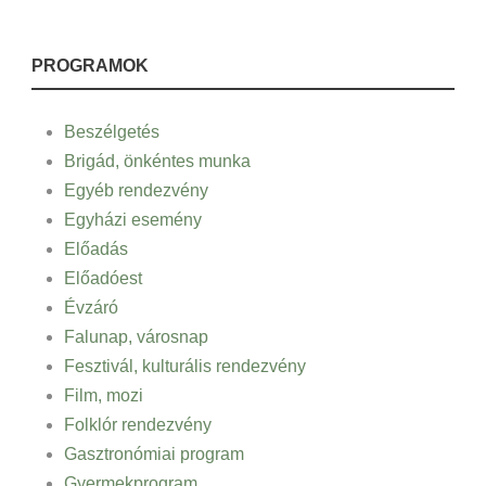
PROGRAMOK
Beszélgetés
Brigád, önkéntes munka
Egyéb rendezvény
Egyházi esemény
Előadás
Előadóest
Évzáró
Falunap, városnap
Fesztivál, kulturális rendezvény
Film, mozi
Folklór rendezvény
Gasztronómiai program
Gyermekprogram