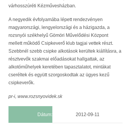
várhosszúréti Kézművesházban.
A negyedik évfolyamába lépett rendezvényen
magyarországi, lengyelországi és a házigazda, a
rozsnyói székhelyű Gömöri Művelődési Központ
mellett működő Csipkeverő klub tagjai vettek részt.
Szebbnél szebb csipke alkotások kerültek kiállításra, a
résztvevők szakmai előadásokat hallgattak, az
alkotóműhelyek keretében tapasztalatot, mintákat
cseréltek és együtt szorgoskodtak az ügyes kezű
csipkeverők.
pr-i, www.rozsnyovidek.sk
Dátum:
2012-09-11