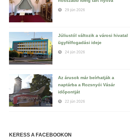
hosszabb ideig tart nyitva
29 jún 2026
Júliustól változik a városi hivatal
ügyfélfogadási ideje
24 jún 2026
Az árusok már beírhatják a
naptárba a Rozsnyói Vásár
időpontját
22 jún 2026
KERESS A FACEBOOKON