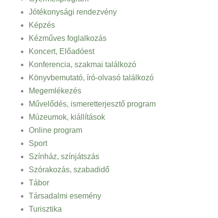
Jótékonysági rendezvény
Képzés
Kézműves foglalkozás
Koncert, Előadóest
Konferencia, szakmai találkozó
Könyvbemutató, író-olvasó találkozó
Megemlékezés
Művelődés, ismeretterjesztő program
Múzeumok, kiállítások
Online program
Sport
Színház, színjátszás
Szórakozás, szabadidő
Tábor
Társadalmi esemény
Turisztika