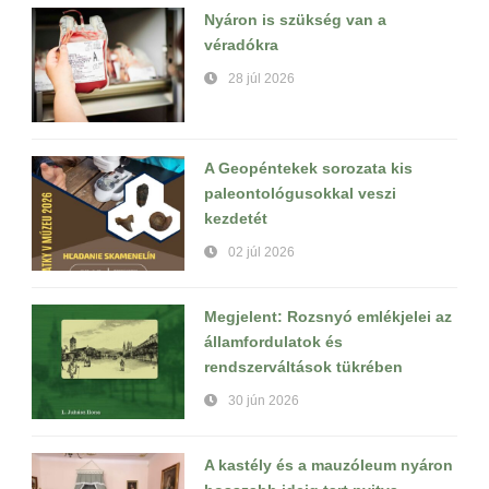
Nyáron is szükség van a
véradókra
28 júl 2026
A Geopéntekek sorozata kis
paleontológusokkal veszi
kezdetét
02 júl 2026
Megjelent: Rozsnyó emlékjelei az
államfordulatok és
rendszerváltások tükrében
30 jún 2026
A kastély és a mauzóleum nyáron