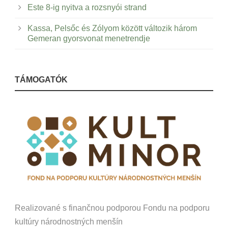
Este 8-ig nyitva a rozsnyói strand
Kassa, Pelsőc és Zólyom között változik három
Gemeran gyorsvonat menetrendje
TÁMOGATÓK
Realizované s finančnou podporou Fondu na podporu
kultúry národnostných menšín