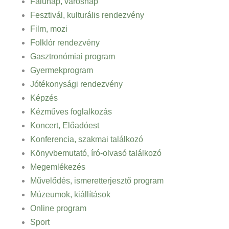
Falunap, városnap
Fesztivál, kulturális rendezvény
Film, mozi
Folklór rendezvény
Gasztronómiai program
Gyermekprogram
Jótékonysági rendezvény
Képzés
Kézműves foglalkozás
Koncert, Előadóest
Konferencia, szakmai találkozó
Könyvbemutató, író-olvasó találkozó
Megemlékezés
Művelődés, ismeretterjesztő program
Múzeumok, kiállítások
Online program
Sport