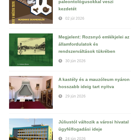
paleontológusokkal veszi
kezdetét
02 júl 2026
Megjelent: Rozsnyó emlékjelei az
államfordulatok és
rendszerváltások tükrében
30 jún 2026
A kastély és a mauzóleum nyáron
hosszabb ideig tart nyitva
29 jún 2026
Júliustól változik a városi hivatal
ügyfélfogadási ideje
24 jún 2026