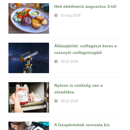
Heti ebédmenü augusztus 3-tól
03 aug 2026
Állásajánlat: csillagászt keres a
rozsnyói csillagvizsgáló
29 júl 2026
Nyáron is szükség van a
véradókra
28 júl 2026
A Geopéntekek sorozata kis