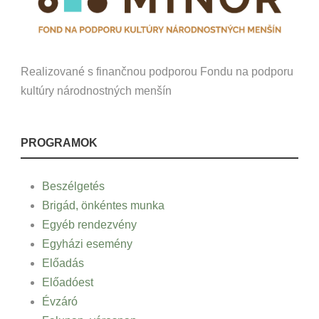
Realizované s finančnou podporou Fondu na podporu
kultúry národnostných menšín
PROGRAMOK
Beszélgetés
Brigád, önkéntes munka
Egyéb rendezvény
Egyházi esemény
Előadás
Előadóest
Évzáró