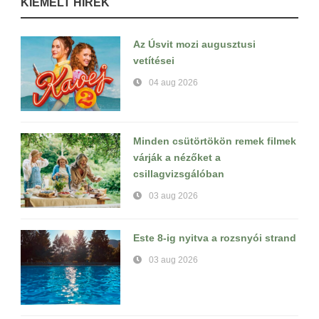
KIEMELT HÍREK
Az Úsvit mozi augusztusi
vetítései
04 aug 2026
Minden csütörtökön remek filmek
várják a nézőket a
csillagvizsgálóban
03 aug 2026
Este 8-ig nyitva a rozsnyói strand
03 aug 2026