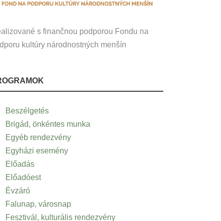
alizované s finančnou podporou Fondu na
dporu kultúry národnostných menšín
ROGRAMOK
Beszélgetés
Brigád, önkéntes munka
Egyéb rendezvény
Egyházi esemény
Előadás
Előadóest
Évzáró
Falunap, városnap
Fesztivál, kulturális rendezvény