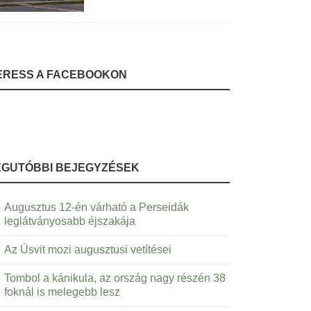
ERESS A FACEBOOKON
EGUTÓBBI BEJEGYZÉSEK
Augusztus 12-én várható a Perseidák
leglátványosabb éjszakája
Az Úsvit mozi augusztusi vetítései
Tombol a kánikula, az ország nagy részén 38
foknál is melegebb lesz