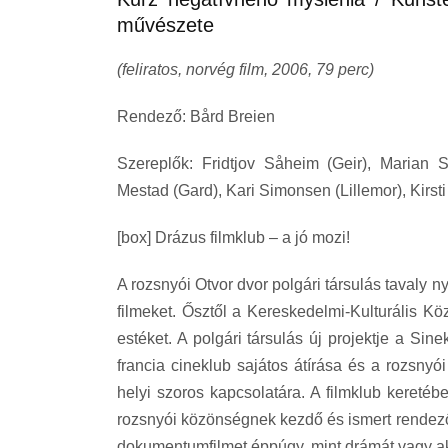
művészete
(feliratos, norvég film, 2006, 79 perc)
Rendező: Bård Breien
Szereplők: Fridtjov Såheim (Geir), Marian S
Mestad (Gard), Kari Simonsen (Lillemor), Kirst
[box] Drázus filmklub – a jó mozi!
A rozsnyói Otvor dvor polgári társulás tavaly ny
filmeket. Ősztől a Kereskedelmi-Kulturális Kö
estéket. A polgári társulás új projektje a S
francia cineklub sajátos átírása és a rozsnyó
helyi szoros kapcsolatára. A filmklub keretéb
rozsnyói közönségnek kezdő és ismert rendez
dokumentumfilmet éppúgy, mint drámát vagy akc