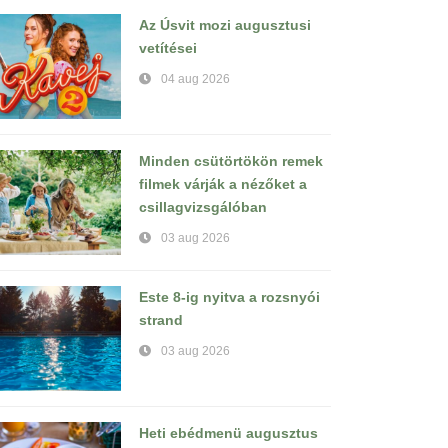
Az Úsvit mozi augusztusi
vetítései
04 aug 2026
Minden csütörtökön remek
filmek várják a nézőket a
csillagvizsgálóban
03 aug 2026
Este 8-ig nyitva a rozsnyói
strand
03 aug 2026
Heti ebédmenü augusztus