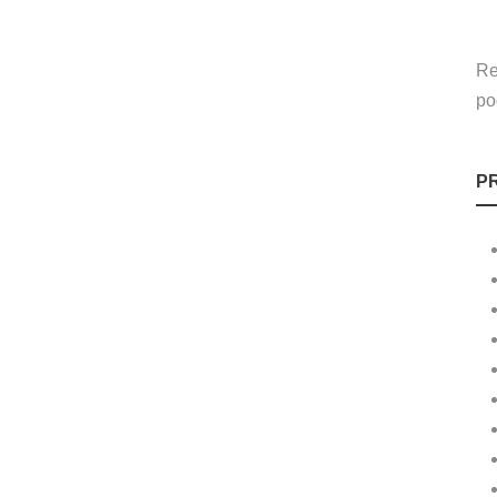
Re
po
P