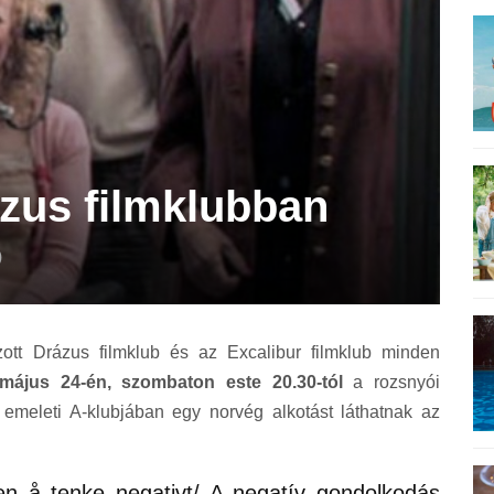
ázus filmklubban
)
ozott Drázus filmklub és az Excalibur filmklub minden
május 24-én, szombaton este 20.30-tól
a rozsnyói
emeleti A-klubjában egy norvég alkotást láthatnak az
n å tenke negativt/ A negatív gondolkodás