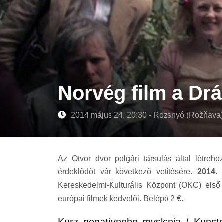
Norvég film a Dr
2014 május 24. 20:30 - Rozsnyó (Rožňava
Az Otvor dvor polgári társulás által létreh
érdeklődőt vár következő vetítésére.
2014. 
Kereskedelmi-Kulturális Központ (OKC) első 
európai filmek kedvelői. Belépő 2 €.
Kurz negatívneho myslenia / Kunste