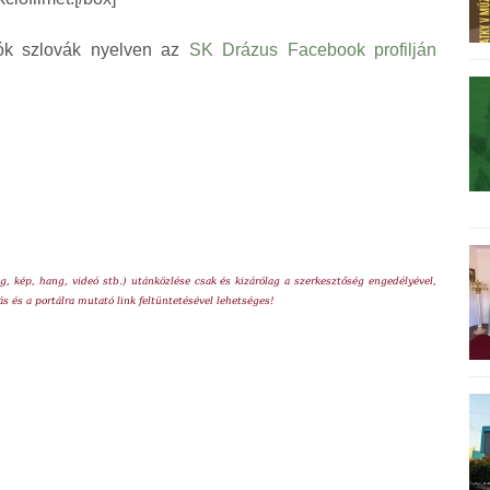
ciók szlovák nyelven az
SK Drázus Facebook profilján
, kép, hang, videó stb.) utánközlése csak és kizárólag a szerkesztőség engedélyével,
ás és a portálra mutató link feltüntetésével lehetséges!