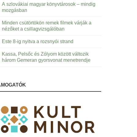
A szlovákiai magyar könyvtárosok – mindig
mozgásban
Minden csütörtökön remek filmek várják a
nézőket a csillagvizsgálóban
Este 8-ig nyitva a rozsnyói strand
Kassa, Pelsőc és Zólyom között változik
három Gemeran gyorsvonat menetrendje
ÁMOGATÓK