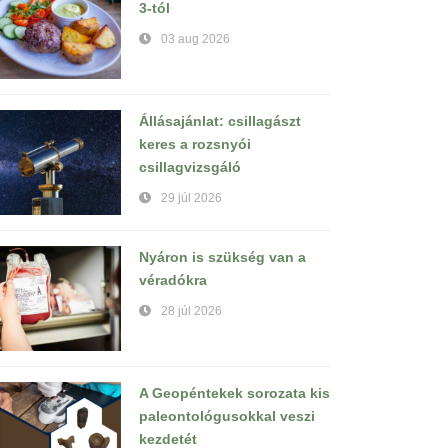
3-tól
03 aug 2026
Állásajánlat: csillagászt
keres a rozsnyói
csillagvizsgáló
29 júl 2026
Nyáron is szükség van a
véradókra
28 júl 2026
A Geopéntekek sorozata kis
paleontológusokkal veszi
kezdetét