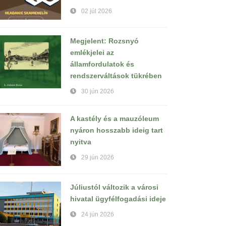
02 júl 2026
Megjelent: Rozsnyó
emlékjelei az
államfordulatok és
rendszerváltások tükrében
30 jún 2026
A kastély és a mauzóleum
nyáron hosszabb ideig tart
nyitva
29 jún 2026
Júliustól változik a városi
hivatal ügyfélfogadási ideje
24 jún 2026