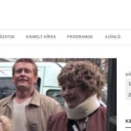
YÁZATOK
KIEMELT HÍREK
PROGRAMOK
AJÁNLÓ
pé
1
2
K