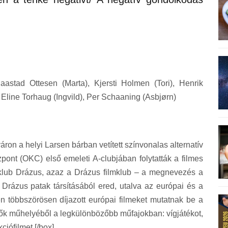
aastad Ottesen (Marta), Kjersti Holmen (Tori), Henrik
i Eline Torhaug (Ingvild), Per Schaaning (Asbjørn)
áron a helyi Larsen bárban vetített színvonalas alternatív
zpont (OKC) első emeleti A-clubjában folytatták a filmes
ineklub Drázus, azaz a Drázus filmklub – a megnevezés a
i Drázus patak társításából ered, utalva az európai és a
en többszörösen díjazott európai filmeket mutatnak be a
ők műhelyéből a legkülönbözőbb műfajokban: vígjátékot,
iófilmet.[/box]