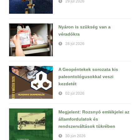
29 júl 2026
Nyáron is szükség van a
véradókra
28 júl 2026
A Geopéntekek sorozata kis
paleontológusokkal veszi
kezdetét
02 júl 2026
Megjelent: Rozsnyó emlékjelei az
államfordulatok és
rendszerváltások tükrében
30 jún 2026