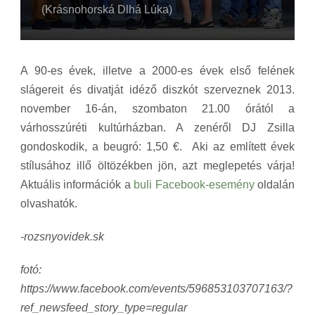
(Krásnohorská Dlhá Lúka)
A 90-es évek, illetve a 2000-es évek első felének
slágereit és divatját idéző diszkót szerveznek 2013.
november 16-án, szombaton 21.00 órától a
várhosszúréti kultúrházban. A zenéről DJ Zsilla
gondoskodik, a b
eugró: 1,50 €. Aki az említett évek
stílusához illő öltözékben jön, azt meglepetés várja!
Aktuális információk a
buli Facebook-esemény
oldalán
olvashatók.
-rozsnyovidek.sk
fotó:
https://www.facebook.com/events/596853103707163/?
ref_newsfeed_story_type=regular