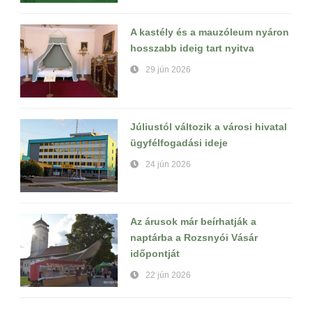
A kastély és a mauzóleum nyáron
hosszabb ideig tart nyitva
29 jún 2026
Júliustól változik a városi hivatal
ügyfélfogadási ideje
24 jún 2026
Az árusok már beírhatják a
naptárba a Rozsnyói Vásár
időpontját
22 jún 2026