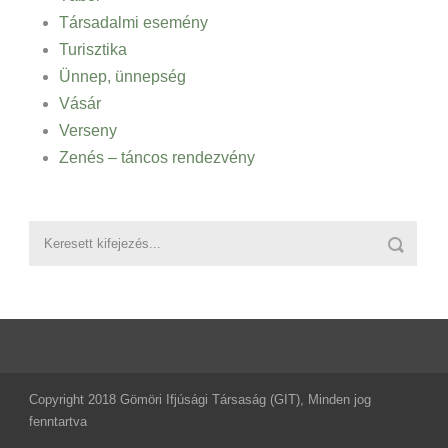
Társadalmi esemény
Turisztika
Ünnep, ünnepség
Vásár
Verseny
Zenés – táncos rendezvény
Copyright 2018 Gömöri Ifjúsági Társaság (GIT), Minden jog
fenntartva