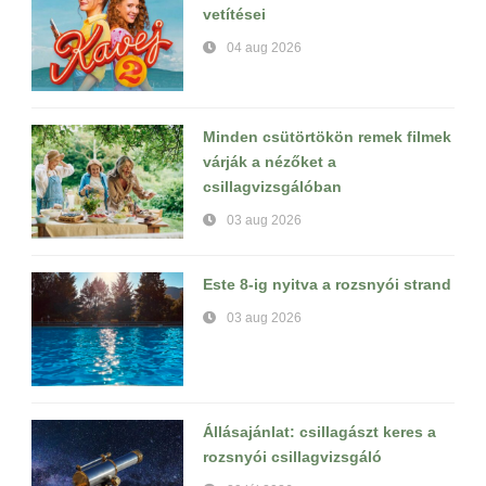
vetítései
04 aug 2026
Minden csütörtökön remek filmek
várják a nézőket a
csillagvizsgálóban
03 aug 2026
Este 8-ig nyitva a rozsnyói strand
03 aug 2026
Állásajánlat: csillagászt keres a
rozsnyói csillagvizsgáló