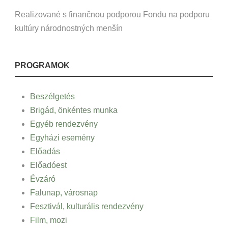
Realizované s finančnou podporou Fondu na podporu
kultúry národnostných menšín
PROGRAMOK
Beszélgetés
Brigád, önkéntes munka
Egyéb rendezvény
Egyházi esemény
Előadás
Előadóest
Évzáró
Falunap, városnap
Fesztivál, kulturális rendezvény
Film, mozi