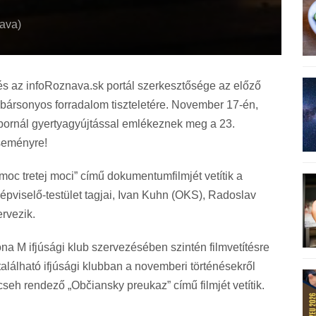
ava)
s az infoRoznava.sk portál szerkesztősége az előző
ársonyos forradalom tiszteletére. November 17-én,
obornál gyertyagyújtással emlékeznek meg a 23.
eseményre!
oc tretej moci” című dokumentumfilmjét vetítik a
képviselő-testület tagjai, Ivan Kuhn (OKS), Radoslav
rvezik.
 M ifjúsági klub szervezésében szintén filmvetítésre
található ifjúsági klubban a novemberi történésekről
cseh rendező „Občiansky preukaz” című filmjét vetítik.