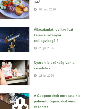
3-tól
03 aug 2026
Állásajánlat: csillagászt
keres a rozsnyói
csillagvizsgáló
29 júl 2026
Nyáron is szükség van a
véradókra
28 júl 2026
A Geopéntekek sorozata kis
paleontológusokkal veszi
kezdetét