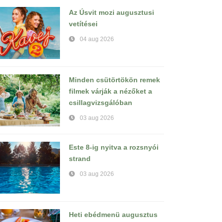
Az Úsvit mozi augusztusi
vetítései
04 aug 2026
Minden csütörtökön remek
filmek várják a nézőket a
csillagvizsgálóban
03 aug 2026
Este 8-ig nyitva a rozsnyói
strand
03 aug 2026
Heti ebédmenü augusztus