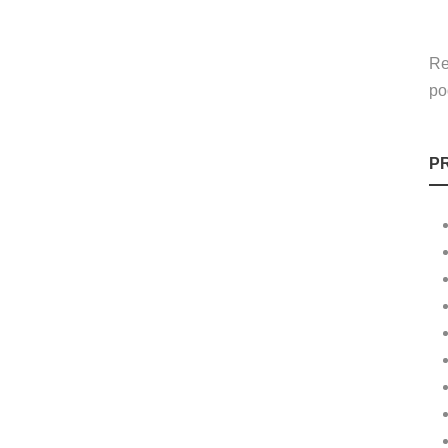
Re
po
P