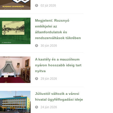
02 júl 2026
Megjelent: Rozsnyó
emlékjelei az
államfordulatok és
rendszerváltások tükrében
30 jún 2026
A kastély és a mauzóleum
nyáron hosszabb ideig tart
nyitva
29 jún 2026
Júliustól változik a városi
hivatal ügyfélfogadási ideje
24 jún 2026