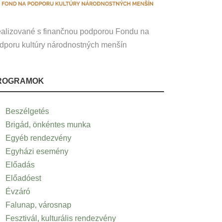
alizované s finančnou podporou Fondu na
dporu kultúry národnostných menšín
ROGRAMOK
Beszélgetés
Brigád, önkéntes munka
Egyéb rendezvény
Egyházi esemény
Előadás
Előadóest
Évzáró
Falunap, városnap
Fesztivál, kulturális rendezvény