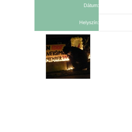
Dátum:
Helyszín: