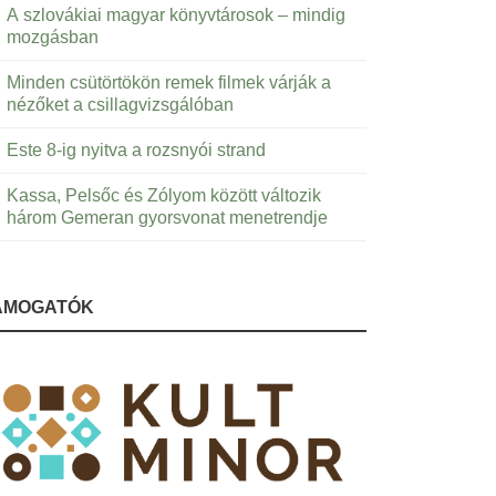
A szlovákiai magyar könyvtárosok – mindig
mozgásban
Minden csütörtökön remek filmek várják a
nézőket a csillagvizsgálóban
Este 8-ig nyitva a rozsnyói strand
Kassa, Pelsőc és Zólyom között változik
három Gemeran gyorsvonat menetrendje
ÁMOGATÓK