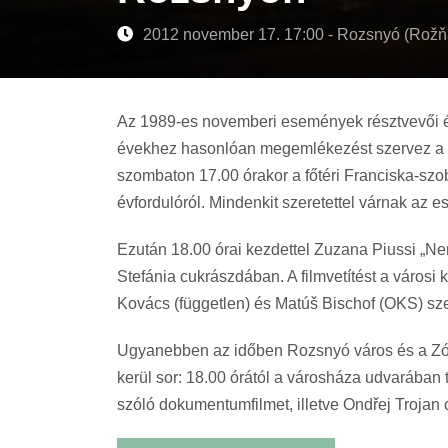
2012 november 17. 17:00 - Rozsnyó (Rožň
Az 1989-es novemberi események résztvevői é
évekhez hasonlóan megemlékezést szervez a b
szombaton 17.00 órakor a főtéri Franciska-sz
évfordulóról. Mindenkit szeretettel várnak az 
Ezután 18.00 órai kezdettel Zuzana Piussi „Nem
Stefánia cukrászdában. A filmvetítést a városi 
Kovács (független) és Matúš Bischof (OKS) sze
Ugyanebben az időben Rozsnyó város és a Zóna
kerül sor: 18.00 órától a városháza udvarában 
szóló dokumentumfilmet, illetve Ondřej Trojan 