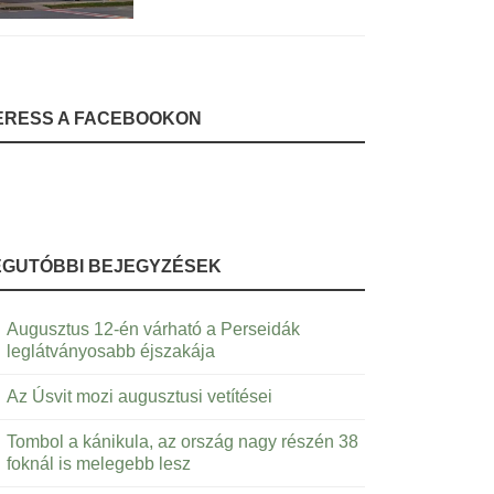
ERESS A FACEBOOKON
EGUTÓBBI BEJEGYZÉSEK
Augusztus 12-én várható a Perseidák
leglátványosabb éjszakája
Az Úsvit mozi augusztusi vetítései
Tombol a kánikula, az ország nagy részén 38
foknál is melegebb lesz