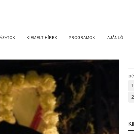
YÁZATOK
KIEMELT HÍREK
PROGRAMOK
AJÁNLÓ
pé
1
2
K