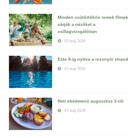
Minden csütörtökön remek filmek
várják a nézőket a
csillagvizsgálóban
03 aug 2026
Este 8-ig nyitva a rozsnyói strand
03 aug 2026
Heti ebédmenü augusztus 3-tól
03 aug 2026