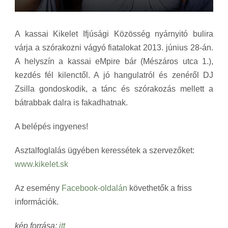
A kassai Kikelet Ifjúsági Közösség nyárnyitó bulira
várja a szórakozni vágyó fiatalokat 2013. június 28-án.
A helyszín a kassai eMpire bár (Mészáros utca 1.),
kezdés fél kilenctől. A jó hangulatról és zenéről DJ
Zsilla gondoskodik, a tánc és szórakozás mellett a
bátrabbak dalra is fakadhatnak.
A belépés ingyenes!
Asztalfoglalás ügyében keressétek a szervezőket:
www.kikelet.sk
Az esemény
Facebook-oldalán
követhetők a friss
információk.
kép forrása:
itt