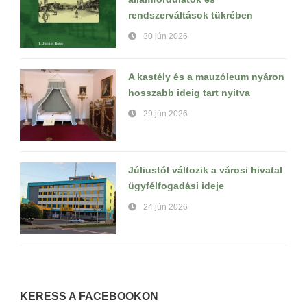
rendszerváltások tükrében
30 jún 2026
A kastély és a mauzóleum nyáron
hosszabb ideig tart nyitva
29 jún 2026
Júliustól változik a városi hivatal
ügyfélfogadási ideje
24 jún 2026
KERESS A FACEBOOKON