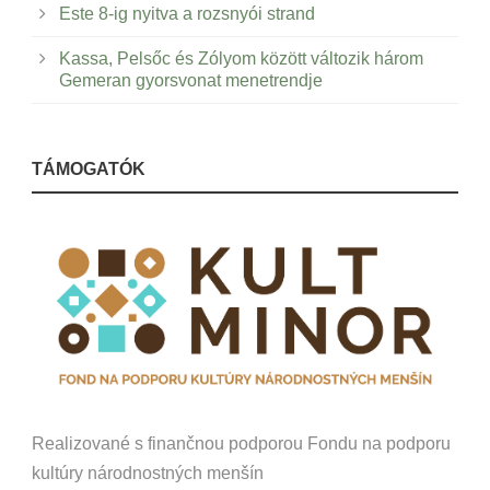
Este 8-ig nyitva a rozsnyói strand
Kassa, Pelsőc és Zólyom között változik három
Gemeran gyorsvonat menetrendje
TÁMOGATÓK
Realizované s finančnou podporou Fondu na podporu
kultúry národnostných menšín