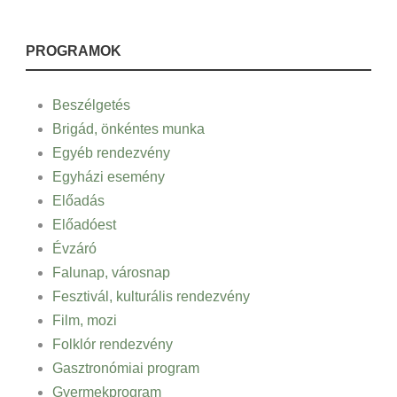
PROGRAMOK
Beszélgetés
Brigád, önkéntes munka
Egyéb rendezvény
Egyházi esemény
Előadás
Előadóest
Évzáró
Falunap, városnap
Fesztivál, kulturális rendezvény
Film, mozi
Folklór rendezvény
Gasztronómiai program
Gyermekprogram