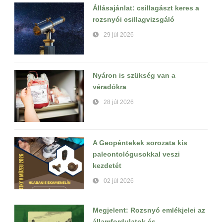
Állásajánlat: csillagászt keres a
rozsnyói csillagvizsgáló
29 júl 2026
Nyáron is szükség van a
véradókra
28 júl 2026
A Geopéntekek sorozata kis
paleontológusokkal veszi
kezdetét
02 júl 2026
Megjelent: Rozsnyó emlékjelei az
államfordulatok és