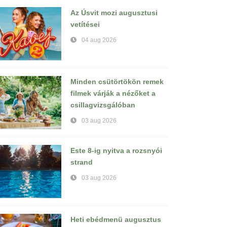
Az Úsvit mozi augusztusi
vetítései
04 aug 2026
Minden csütörtökön remek
filmek várják a nézőket a
csillagvizsgálóban
03 aug 2026
Este 8-ig nyitva a rozsnyói
strand
03 aug 2026
Heti ebédmenü augusztus