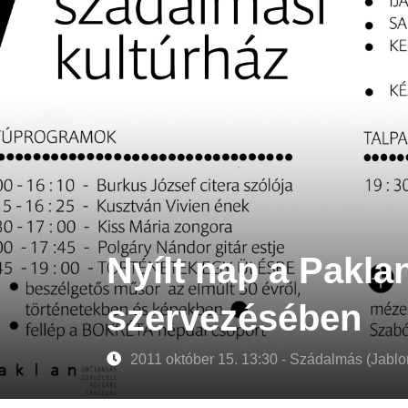
Nyílt nap a Pakla
szervezésében
2011 október 15. 13:30 - Szádalmás (Jabl