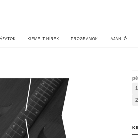
YÁZATOK
KIEMELT HÍREK
PROGRAMOK
AJÁNLÓ
pé
1
2
K