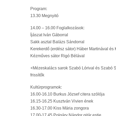
Program:
13.30 Megnyitó
14.00 – 16.00 Foglalkozások:
Íjászat Iván Gáborral
Sakk asztal Balázs Sándorral
Kerekerdő (erdész sátor) Háber Martinával és 
Kézműves sátor Rigó Bélával
+Mézeskalács sarok Szabó Lórival és Szabó S
frissítők
Kultúrprogramok:
16.00-16.10 Burkus József citera szólója
16.15-16.25 Kusztván Vivien ének
16.30-17.00 Kiss Mária zongora
17.00-17.45 Polgáry Nándor gitár estje