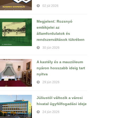
02 júl 2026
Megjelent: Rozsnyó
emlékjelei az
államfordulatok és
rendszerváltások tükrében
30 jún 2026
A kastély és a mauzóleum
nyáron hosszabb ideig tart
nyitva
29 jún 2026
Júliustól változik a városi
hivatal ügyfélfogadási ideje
24 jún 2026