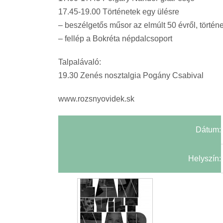
17.45-19.00 Történetek egy ülésre
– beszélgetős műsor az elmúlt 50 évről, törté
– fellép a Bokréta népdalcsoport
Talpalávaló:
19.30 Zenés nosztalgia Pogány Csabival
www.rozsnyovidek.sk
Dátum:
Helyszín: