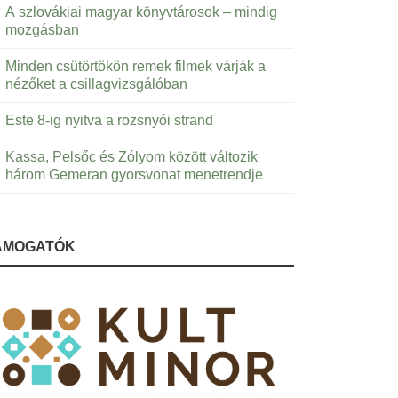
A szlovákiai magyar könyvtárosok – mindig
mozgásban
Minden csütörtökön remek filmek várják a
nézőket a csillagvizsgálóban
Este 8-ig nyitva a rozsnyói strand
Kassa, Pelsőc és Zólyom között változik
három Gemeran gyorsvonat menetrendje
ÁMOGATÓK