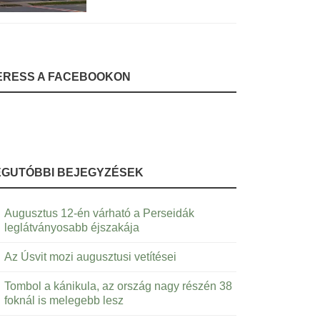
ERESS A FACEBOOKON
EGUTÓBBI BEJEGYZÉSEK
Augusztus 12-én várható a Perseidák
leglátványosabb éjszakája
Az Úsvit mozi augusztusi vetítései
Tombol a kánikula, az ország nagy részén 38
foknál is melegebb lesz