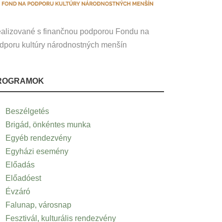
alizované s finančnou podporou Fondu na
dporu kultúry národnostných menšín
ROGRAMOK
Beszélgetés
Brigád, önkéntes munka
Egyéb rendezvény
Egyházi esemény
Előadás
Előadóest
Évzáró
Falunap, városnap
Fesztivál, kulturális rendezvény