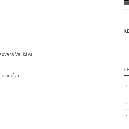
K
Kovács Valikával
L
tefániával