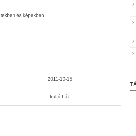
netekben és képekben
2011-10-15
T
kultúrház