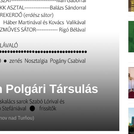
n Polgári Társulás
onov nad Turňou)