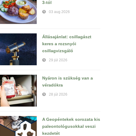
3-tól
03 aug 2026
Állásajánlat: csillagászt
keres a rozsnyói
csillagvizsgáló
29 júl 2026
Nyáron is szükség van a
véradókra
28 júl 2026
A Geopéntekek sorozata kis
paleontológusokkal veszi
kezdetét