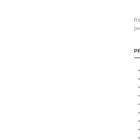
Re
po
P